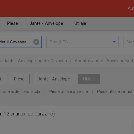
Aut
Piese
Jante - Anvelope
Utilaje
ri Jante - Anvelope judeţul Covasna
/
Anunţuri Jante - Anvelope Bret
i
Piese
Jante - Anvelope
Utilaje
triale și de construcții
Piese utilaje agricole
Piese utilaje industr
a
(12 anunțuri pe CarZZ.ro)