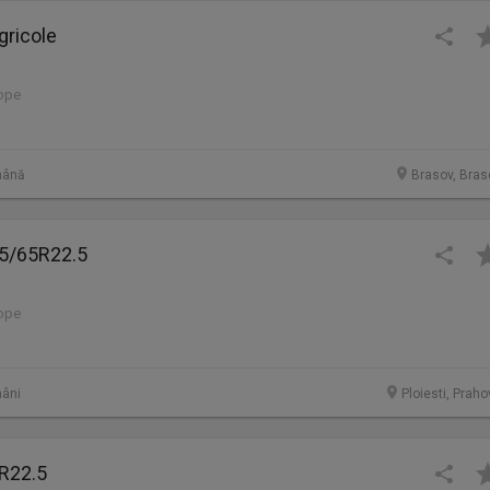
gricole
lope
mână
Brasov, Bras
5/65R22.5
lope
âni
Ploiesti, Prah
R22.5