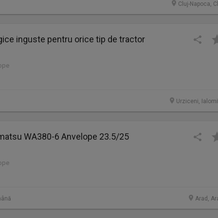
Cluj-Napoca, C
ice inguste pentru orice tip de tractor
lope
Urziceni, Ialom
omatsu WA380-6 Anvelope 23.5/25
lope
mână
Arad, Ar