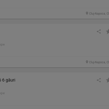
Cluj-Napoca, C
lope
Cluj-Napoca, C
 6 găuri
lope