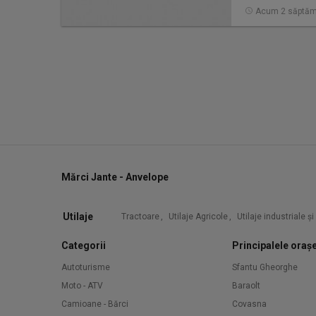
Acum 2 săptăm
Mărci Jante - Anvelope
Utilaje
Tractoare
,
Utilaje Agricole
,
Utilaje industriale ș
Categorii
Principalele oraș
Autoturisme
Sfantu Gheorghe
Moto - ATV
Baraolt
Camioane - Bărci
Covasna