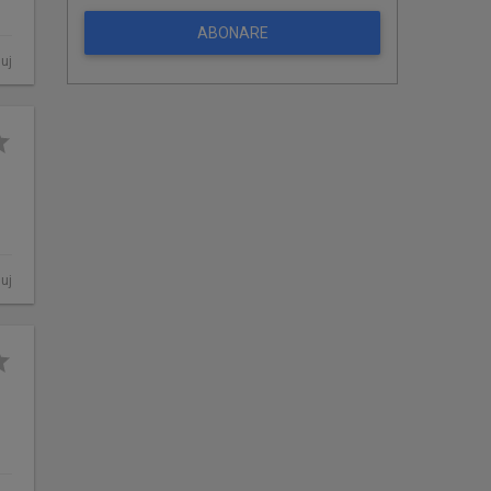
ABONARE
luj
luj