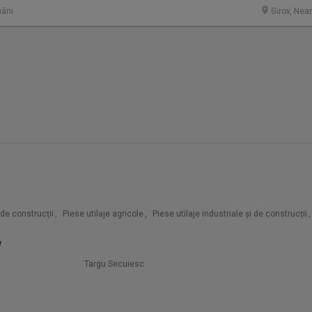
âni
Girov, Nea
i de construcții
,
Piese utilaje agricole
,
Piese utilaje industriale și de construcții
,
e
Targu Secuiesc