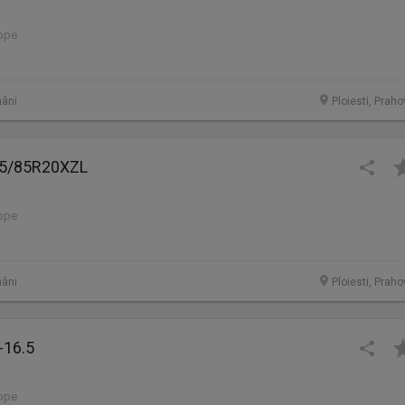
lope
âni
Ploiesti, Prah
95/85R20XZL
lope
âni
Ploiesti, Prah
-16.5
lope