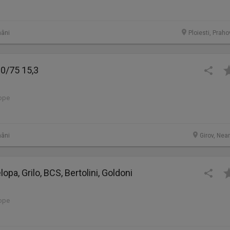
âni
Ploiesti, Prah
0/75 15,3
lope
âni
Girov, Nea
opa, Grilo, BCS, Bertolini, Goldoni
lope