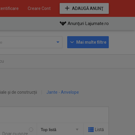
entificare
Creare Cont
ADAUGĂ ANUNŢ
Anunţuri Lajumate.ro
Mai multe filtre
cu
iale și de construcții
Jante - Anvelope
Listă
Doar cu poze