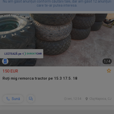
Nu am găsit anunțuri conform căutării tale, dar am găsit 12 anunțuri
care te-ar putea interesa.
1
/
4
150 EUR
Roți mig remorca tractor pe 15.3 17.5. 18
Sună
ieri, 12:54
Cluj-Napoca, CJ