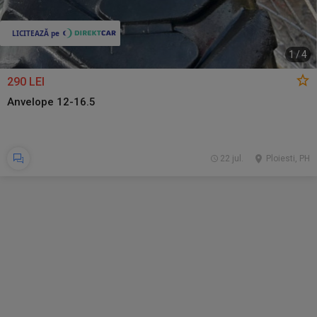
1
/
4
290 LEI
Anvelope 12-16.5
22 jul.
Ploiesti, PH