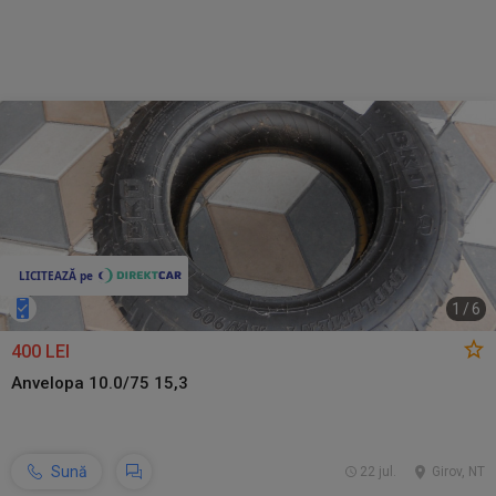
1
/
6
400 LEI
Anvelopa 10.0/75 15,3
Sună
22 jul.
Girov, NT