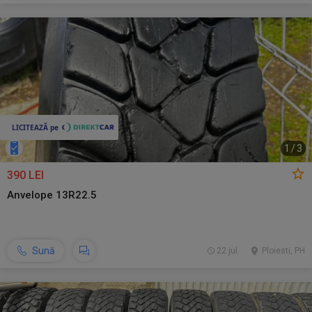
1
/
3
390 LEI
Anvelope 13R22.5
Sună
22 jul.
Ploiesti, PH