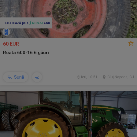
60 EUR
Roata 600-16 6 găuri
Sună
ieri, 10:51
Cluj-Napoca, CJ