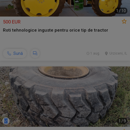
1
/
10
500 EUR
Roti tehnologice inguste pentru orice tip de tractor
Sună
1 aug.
Urziceni, IL
1
/
9