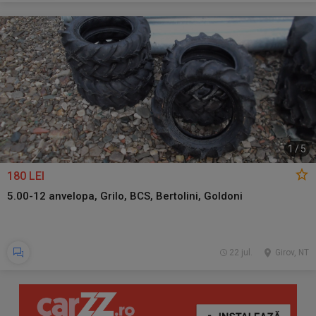
1
/
5
180 LEI
5.00-12 anvelopa, Grilo, BCS, Bertolini, Goldoni
22 jul.
Girov, NT