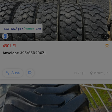
1
/
3
490 LEI
Anvelope 395/85R20XZL
Sună
22 jul.
Ploiesti, PH