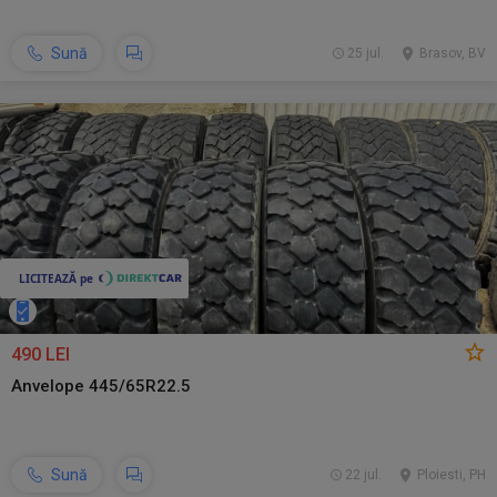
Sună
25 jul.
Brasov, BV
490 LEI
Anvelope 445/65R22.5
Sună
22 jul.
Ploiesti, PH