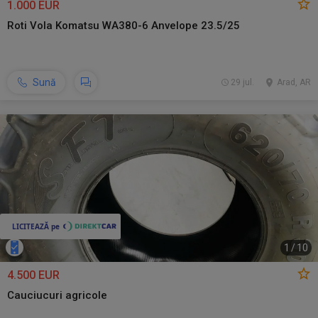
1.000 EUR
Roti Vola Komatsu WA380-6 Anvelope 23.5/25
Sună
29 jul.
Arad, AR
1
/
10
4.500 EUR
Cauciucuri agricole