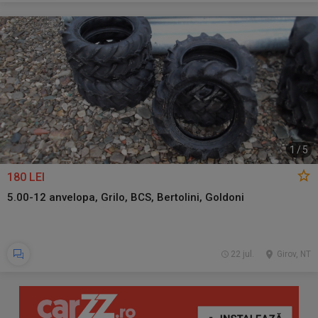
1
/
5
180 LEI
5.00-12 anvelopa, Grilo, BCS, Bertolini, Goldoni
22 jul.
Girov, NT