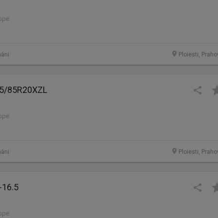
lope
âni
Ploiesti, Prah
95/85R20XZL
lope
âni
Ploiesti, Prah
-16.5
lope