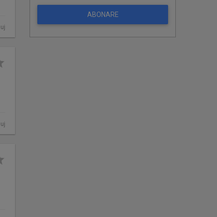
ABONARE
luj
luj