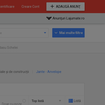
entificare
Creare Cont
ADAUGĂ ANUNŢ
Anunţuri Lajumate.ro
Mai multe filtre
dasu Schelei
iale și de construcții
Jante - Anvelope
Listă
Doar cu poze