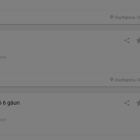
Cluj-Napoca, C
lope
Cluj-Napoca, C
 6 găuri
lope