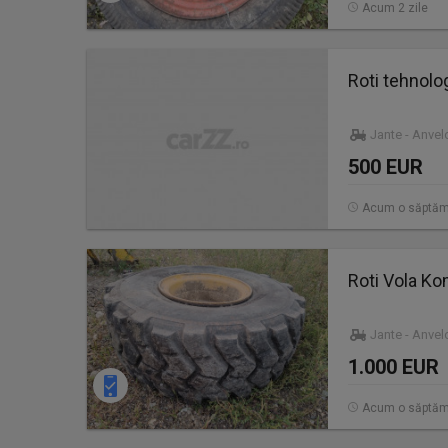
Acum 2 zile
Roti tehnolog
Jante - Anve
500 EUR
Acum o săptă
Roti Vola K
Jante - Anve
1.000 EUR
Acum o săptă