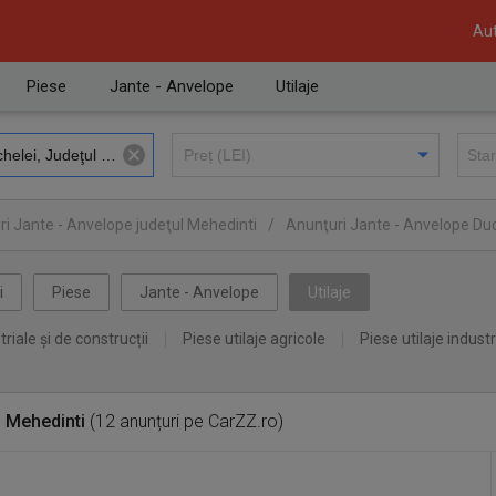
Aut
Piese
Jante - Anvelope
Utilaje
i Jante - Anvelope judeţul Mehedinti
/
Anunţuri Jante - Anvelope Du
i
Piese
Jante - Anvelope
Utilaje
triale și de construcții
Piese utilaje agricole
Piese utilaje industr
 Mehedinti
(12 anunțuri pe CarZZ.ro)