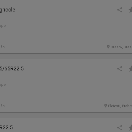
gricole
lope
âni
Brasov, Bras
5/65R22.5
lope
âni
Ploiesti, Prah
R22.5