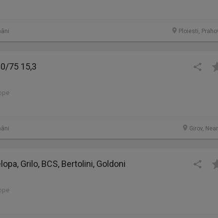
âni
Ploiesti, Prah
0/75 15,3
lope
âni
Girov, Nea
opa, Grilo, BCS, Bertolini, Goldoni
lope