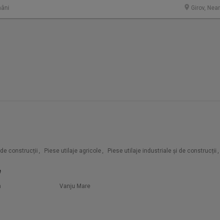
âni
Girov, Nea
i de construcții
,
Piese utilaje agricole
,
Piese utilaje industriale și de construcții
,
e
n
Vanju Mare