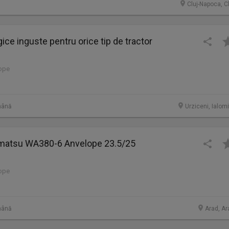
Cluj-Napoca, C
ice inguste pentru orice tip de tractor
lope
mână
Urziceni, Ialom
omatsu WA380-6 Anvelope 23.5/25
lope
mână
Arad, Ar