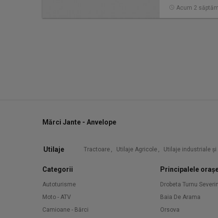
Acum 2 săptăm
Mărci Jante - Anvelope
Utilaje
Tractoare
,
Utilaje Agricole
,
Utilaje industriale ș
Categorii
Principalele oraș
Autoturisme
Drobeta Turnu Severi
Moto - ATV
Baia De Arama
Camioane - Bărci
Orsova