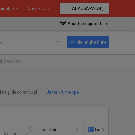
entificare
Creare Cont
ADAUGĂ ANUNŢ
Anunţuri Lajumate.ro
Mai multe filtre
ti-Stoenesti
iale și de construcții
Jante - Anvelope
Listă
Doar cu poze