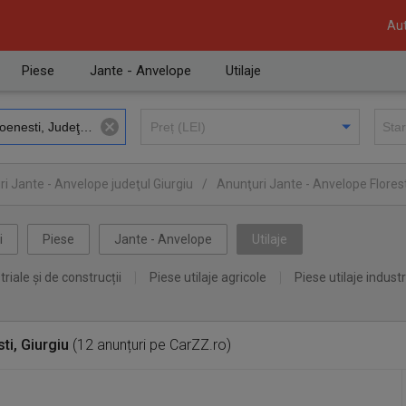
Aut
Piese
Jante - Anvelope
Utilaje
i Jante - Anvelope judeţul Giurgiu
/
Anunţuri Jante - Anvelope Flores
i
Piese
Jante - Anvelope
Utilaje
triale și de construcții
Piese utilaje agricole
Piese utilaje industr
ti, Giurgiu
(12 anunțuri pe CarZZ.ro)