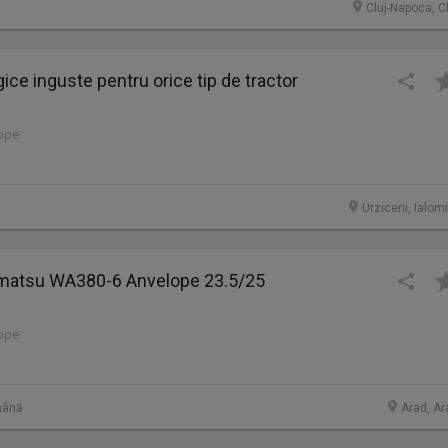
Cluj-Napoca, C
ice inguste pentru orice tip de tractor
lope
Urziceni, Ialom
omatsu WA380-6 Anvelope 23.5/25
lope
mână
Arad, Ar