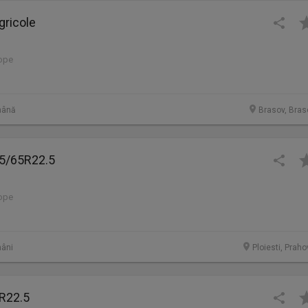
gricole
lope
mână
Brasov, Bras
5/65R22.5
lope
âni
Ploiesti, Prah
R22.5