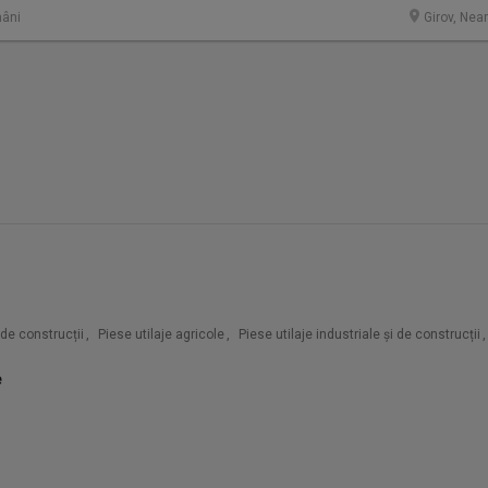
âni
Girov, Nea
i de construcții
,
Piese utilaje agricole
,
Piese utilaje industriale și de construcții
,
e