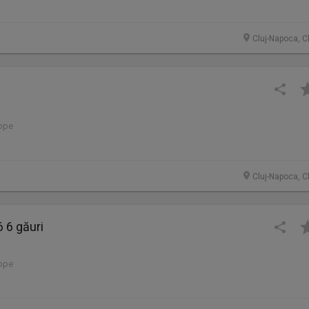
Cluj-Napoca, C
lope
Cluj-Napoca, C
 6 găuri
lope