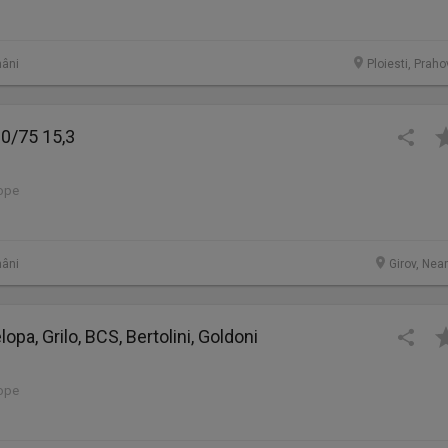
âni
Ploiesti, Prah
0/75 15,3
lope
âni
Girov, Nea
opa, Grilo, BCS, Bertolini, Goldoni
lope