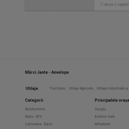
Acum 2 săptăm
Mărci Jante - Anvelope
Utilaje
Tractoare
,
Utilaje Agricole
,
Utilaje industriale ș
Categorii
Principalele oraș
Autoturisme
Giurgiu
Moto - ATV
Bolintin Vale
Camioane - Bărci
Mihailesti