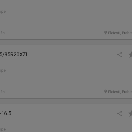
lope
âni
Ploiesti, Prah
95/85R20XZL
lope
âni
Ploiesti, Prah
-16.5
lope