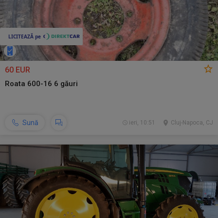
60 EUR
Roata 600-16 6 găuri
Sună
ieri, 10:51
Cluj-Napoca, CJ