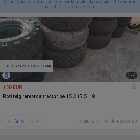
Nu am găsit anunțuri conform căutării tale, dar am găsit 12 anunțuri
care te-ar putea interesa.
1
/
4
150 EUR
Roți mig remorca tractor pe 15.3 17.5. 18
Sună
ieri, 12:54
Cluj-Napoca, CJ