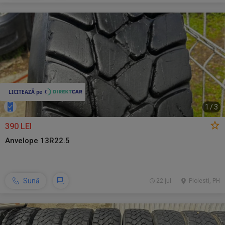
1
/
3
390 LEI
Anvelope 13R22.5
Sună
22 jul.
Ploiesti, PH