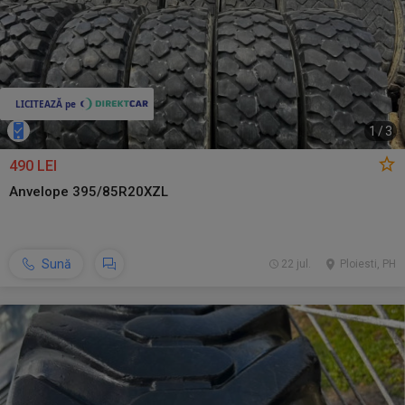
1
/
3
490 LEI
Anvelope 395/85R20XZL
Sună
22 jul.
Ploiesti, PH