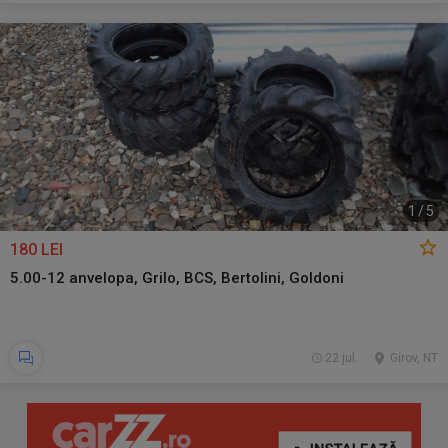
1
/
5
180 LEI
5.00-12 anvelopa, Grilo, BCS, Bertolini, Goldoni
22 jul.
Girov, NT