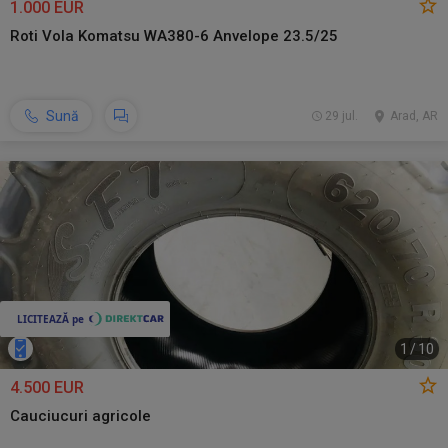
1.000 EUR
Roti Vola Komatsu WA380-6 Anvelope 23.5/25
Sună
29 jul.
Arad, AR
1
/
10
4.500 EUR
Cauciucuri agricole