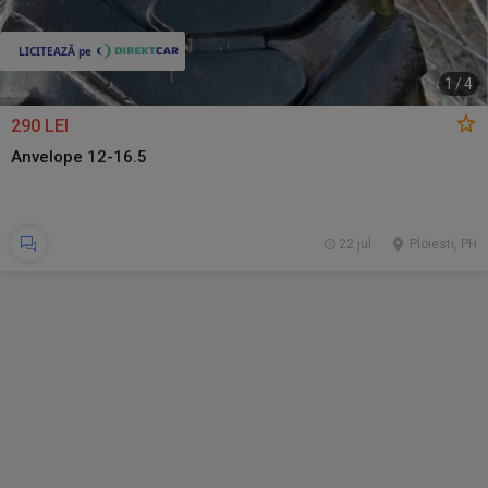
1
/
4
290 LEI
Anvelope 12-16.5
22 jul.
Ploiesti, PH