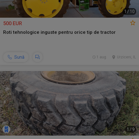
1
/
10
500 EUR
Roti tehnologice inguste pentru orice tip de tractor
Sună
1 aug.
Urziceni, IL
1
/
9