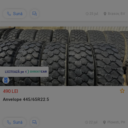
Sună
25 jul.
Brasov, BV
490 LEI
Anvelope 445/65R22.5
Sună
22 jul.
Ploiesti, PH