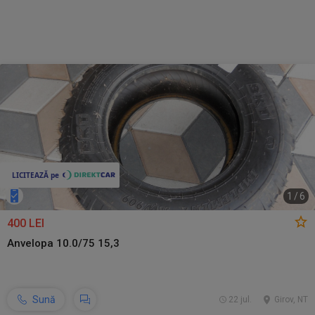
1
/
6
400 LEI
Anvelopa 10.0/75 15,3
Sună
22 jul.
Girov, NT