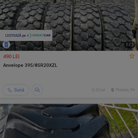
1
/
3
490 LEI
Anvelope 395/85R20XZL
Sună
22 jul.
Ploiesti, PH