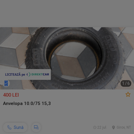
1
/
6
400 LEI
Anvelopa 10.0/75 15,3
Sună
22 jul.
Girov, NT