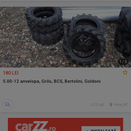
1
/
5
180 LEI
5.00-12 anvelopa, Grilo, BCS, Bertolini, Goldoni
22 jul.
Girov, NT