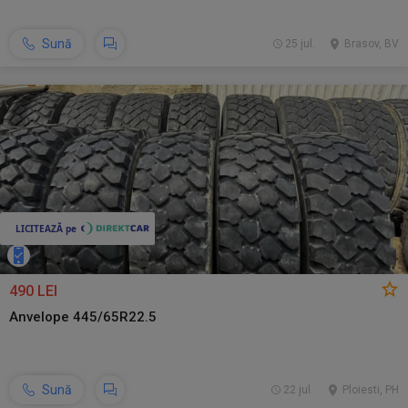
Sună
25 jul.
Brasov, BV
490 LEI
Anvelope 445/65R22.5
Sună
22 jul.
Ploiesti, PH