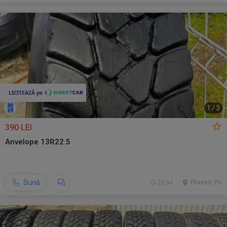
1
/
3
390 LEI
Anvelope 13R22.5
Sună
22 jul.
Ploiesti, PH