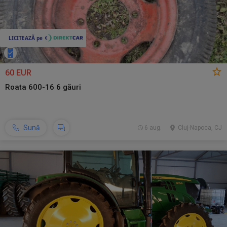
60 EUR
Roata 600-16 6 găuri
Sună
6 aug.
Cluj-Napoca, CJ