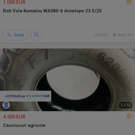
1.000 EUR
Roti Vola Komatsu WA380-6 Anvelope 23.5/25
Sună
29 jul.
Arad, AR
1
/
10
4.500 EUR
Cauciucuri agricole