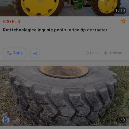
1
/
10
500 EUR
Roti tehnologice inguste pentru orice tip de tractor
Sună
1 aug.
Urziceni, IL
1
/
9