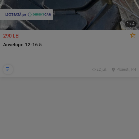
1
/
4
290 LEI
Anvelope 12-16.5
22 jul.
Ploiesti, PH