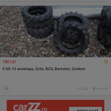
1
/
5
180 LEI
5.00-12 anvelopa, Grilo, BCS, Bertolini, Goldoni
22 jul.
Girov, NT