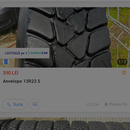
1
/
3
390 LEI
Anvelope 13R22.5
Sună
22 jul.
Ploiesti, PH