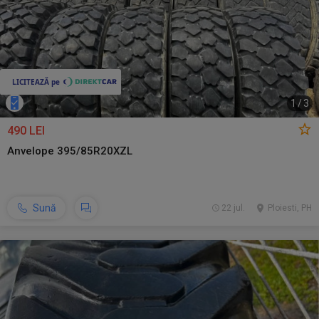
1
/
3
490 LEI
Anvelope 395/85R20XZL
Sună
22 jul.
Ploiesti, PH