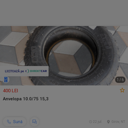
1
/
6
400 LEI
Anvelopa 10.0/75 15,3
Sună
22 jul.
Girov, NT