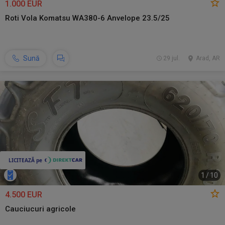
1.000 EUR
Roti Vola Komatsu WA380-6 Anvelope 23.5/25
Sună
29 jul.
Arad, AR
1
/
10
4.500 EUR
Cauciucuri agricole