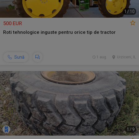
1
/
10
500 EUR
Roti tehnologice inguste pentru orice tip de tractor
Sună
1 aug.
Urziceni, IL
1
/
9