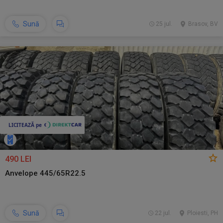
Sună
25 jul.
Brasov, BV
490 LEI
Anvelope 445/65R22.5
Sună
22 jul.
Ploiesti, PH