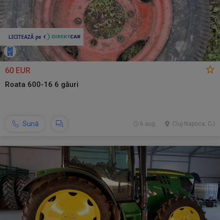
60 EUR
Roata 600-16 6 găuri
Sună
6 aug.
Cluj-Napoca, CJ