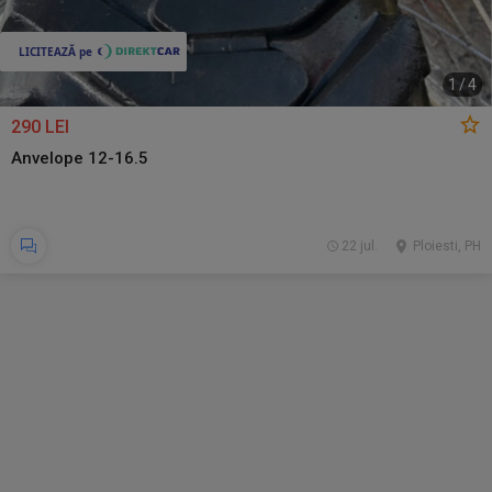
1
/
4
290 LEI
Anvelope 12-16.5
22 jul.
Ploiesti, PH