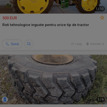
1
/
10
500 EUR
Roti tehnologice inguste pentru orice tip de tractor
Sună
1 aug.
Urziceni, IL
1
/
9