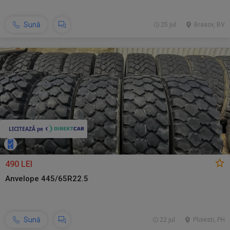
Sună
25 jul.
Brasov, BV
490 LEI
Anvelope 445/65R22.5
Sună
22 jul.
Ploiesti, PH