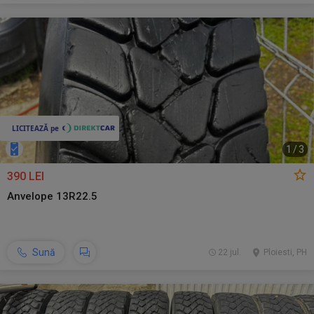
1
/
3
390 LEI
Anvelope 13R22.5
Sună
22 jul.
Ploiesti, PH