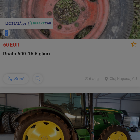
60 EUR
Roata 600-16 6 găuri
Sună
6 aug.
Cluj-Napoca, CJ