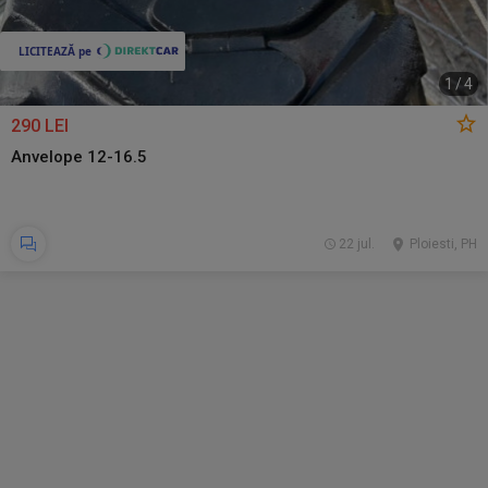
1
/
4
290 LEI
Anvelope 12-16.5
22 jul.
Ploiesti, PH