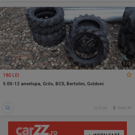
1
/
5
180 LEI
5.00-12 anvelopa, Grilo, BCS, Bertolini, Goldoni
22 jul.
Girov, NT