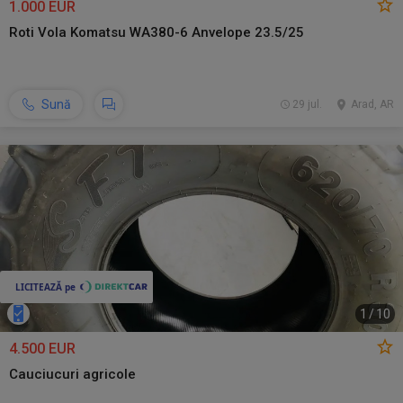
1.000 EUR
Roti Vola Komatsu WA380-6 Anvelope 23.5/25
Sună
29 jul.
Arad, AR
1
/
10
4.500 EUR
Cauciucuri agricole