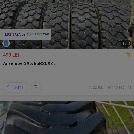
1
/
3
490 LEI
Anvelope 395/85R20XZL
Sună
22 jul.
Ploiesti, PH