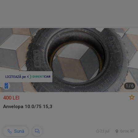
1
/
6
400 LEI
Anvelopa 10.0/75 15,3
Sună
22 jul.
Girov, NT