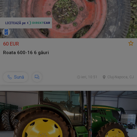
60 EUR
Roata 600-16 6 găuri
Sună
ieri, 10:51
Cluj-Napoca, CJ