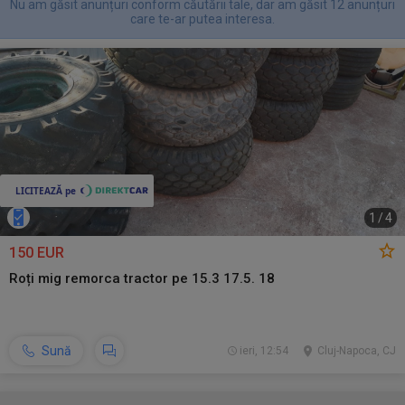
Nu am găsit anunțuri conform căutării tale, dar am găsit 12 anunțuri
care te-ar putea interesa.
1
/
4
150 EUR
Roți mig remorca tractor pe 15.3 17.5. 18
Sună
ieri, 12:54
Cluj-Napoca, CJ