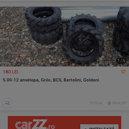
1
/
5
180 LEI
5.00-12 anvelopa, Grilo, BCS, Bertolini, Goldoni
22 jul.
Girov, NT