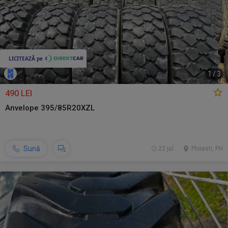
1
/
3
490 LEI
Anvelope 395/85R20XZL
Sună
22 jul.
Ploiesti, PH