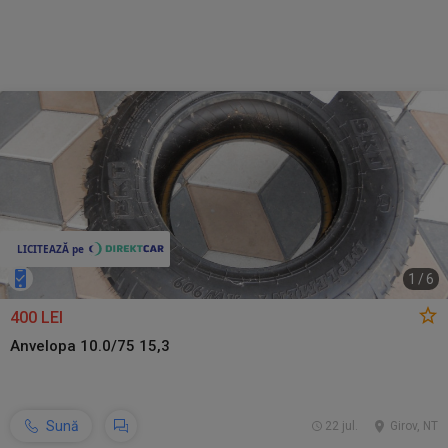
1
/
6
400 LEI
Anvelopa 10.0/75 15,3
Sună
22 jul.
Girov, NT