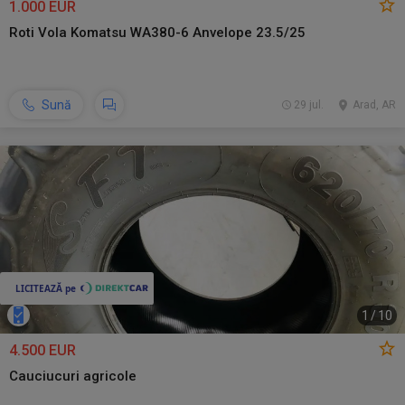
1.000 EUR
Roti Vola Komatsu WA380-6 Anvelope 23.5/25
Sună
29 jul.
Arad, AR
1
/
10
4.500 EUR
Cauciucuri agricole