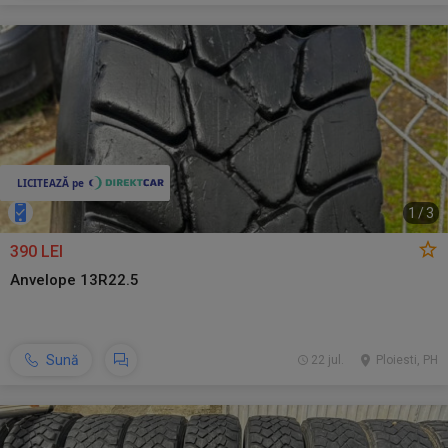
1
/
3
390 LEI
Anvelope 13R22.5
Sună
22 jul.
Ploiesti, PH