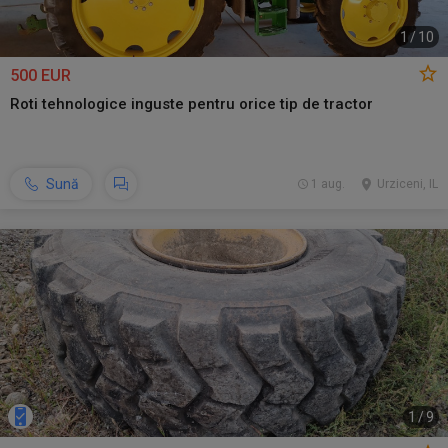
1
/
10
500 EUR
Roti tehnologice inguste pentru orice tip de tractor
Sună
1 aug.
Urziceni, IL
1
/
9