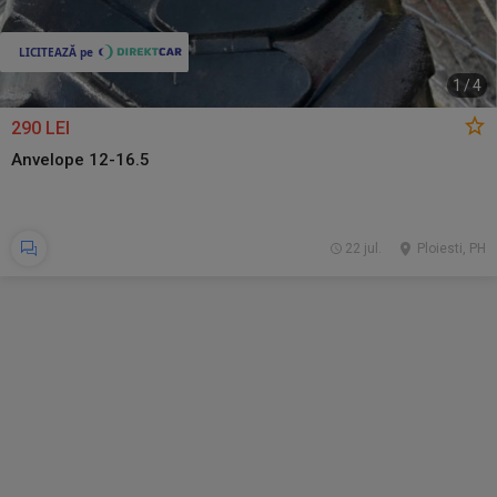
1
/
4
290 LEI
Anvelope 12-16.5
22 jul.
Ploiesti, PH