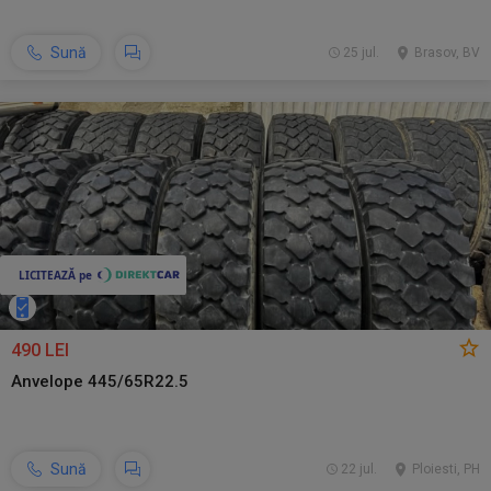
Sună
25 jul.
Brasov, BV
490 LEI
Anvelope 445/65R22.5
Sună
22 jul.
Ploiesti, PH