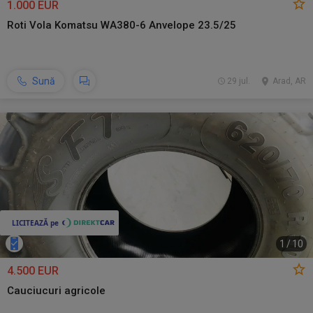
1.000 EUR
Roti Vola Komatsu WA380-6 Anvelope 23.5/25
Sună
29 jul.
Arad, AR
1
/
10
4.500 EUR
Cauciucuri agricole