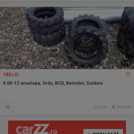
1
/
5
180 LEI
5.00-12 anvelopa, Grilo, BCS, Bertolini, Goldoni
22 jul.
Girov, NT