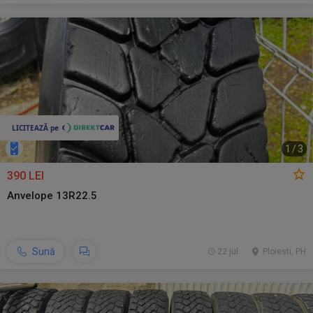
1
/
3
390 LEI
Anvelope 13R22.5
Sună
22 jul.
Ploiesti, PH