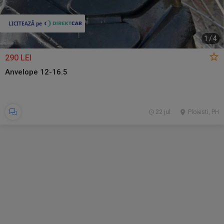
1
/
4
290 LEI
Anvelope 12-16.5
22 jul.
Ploiesti, PH