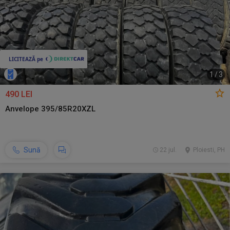
1
/
3
490 LEI
Anvelope 395/85R20XZL
Sună
22 jul.
Ploiesti, PH