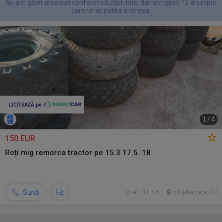
Nu am găsit anunțuri conform căutării tale, dar am găsit 12 anunțuri
care te-ar putea interesa.
1
/
4
150 EUR
Roți mig remorca tractor pe 15.3 17.5. 18
Sună
ieri, 12:54
Cluj-Napoca, CJ