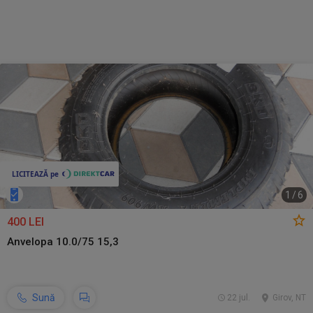
1
/
6
400 LEI
Anvelopa 10.0/75 15,3
Sună
22 jul.
Girov, NT