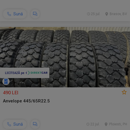
Sună
25 jul.
Brasov, BV
490 LEI
Anvelope 445/65R22.5
Sună
22 jul.
Ploiesti, PH