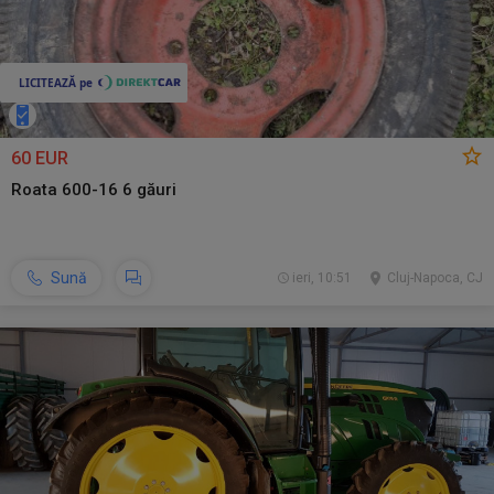
60 EUR
Roata 600-16 6 găuri
Sună
ieri, 10:51
Cluj-Napoca, CJ