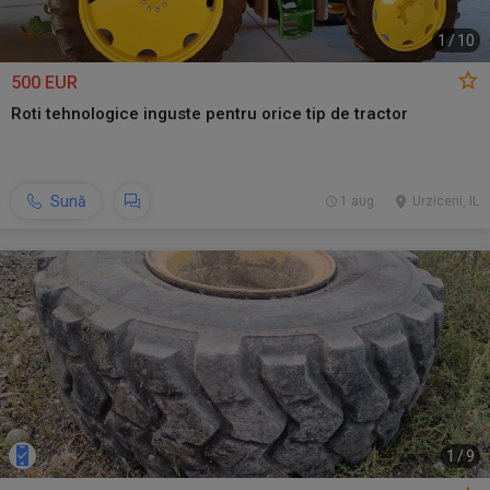
1
/
10
500 EUR
Roti tehnologice inguste pentru orice tip de tractor
Sună
1 aug.
Urziceni, IL
1
/
9