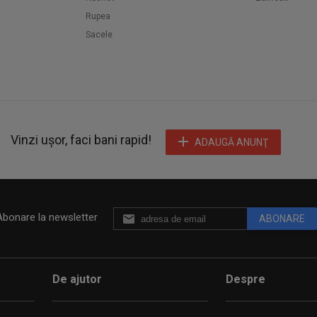
Rupea
Sacele
Vinzi ușor, faci bani rapid!
ADAUGĂ ANUNŢ
Abonare la newsletter
ABONARE
De ajutor
Despre