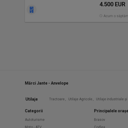
4.500 EUR
Acum o săptă
Mărci Jante - Anvelope
Utilaje
Tractoare
,
Utilaje Agricole
,
Utilaje industriale ș
Categorii
Principalele oraș
Autoturisme
Brasov
Moto - ATV
Codlea