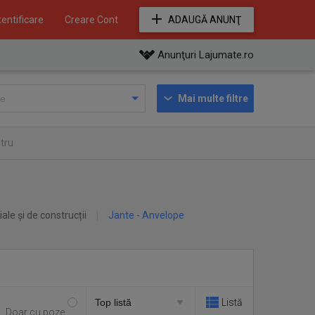
entificare
Creare Cont
ADAUGĂ ANUNŢ
Anunţuri Lajumate.ro
Mai multe filtre
tru
iale și de construcții
Jante - Anvelope
Listă
Doar cu poze