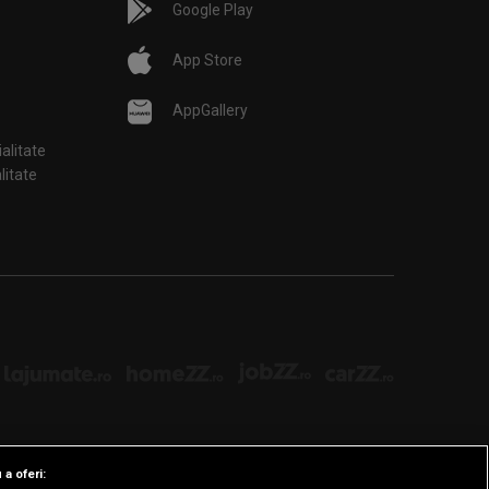
Google Play
App Store
AppGallery
ialitate
țialitate
 a oferi: