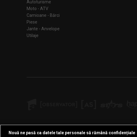
Autoturisme
Moto - ATV
Camioane - Bărci
Piese
Jante - Anvelope
Utilaje
Nouă ne pasă ca datele tale personale să rămână confidențiale