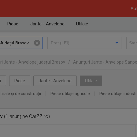
Aut
Piese
Jante - Anvelope
Utilaje
i Jante - Anvelope judeţul Brasov
/
Anunţuri Jante - Anvelope Sanpe
i
Piese
Jante - Anvelope
Utilaje
triale și de construcții
Piese utilaje agricole
Piese utilaje industr
ov
(1 anunț pe CarZZ.ro)