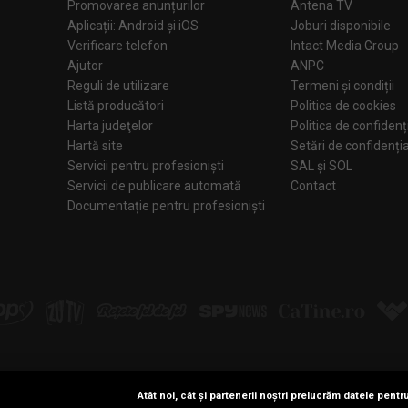
Promovarea anunțurilor
Antena TV
Aplicații: Android și iOS
Joburi disponibile
Verificare telefon
Intact Media Group
Ajutor
ANPC
Reguli de utilizare
Termeni și condiții
Listă producători
Politica de cookies
Harta judeţelor
Politica de confidenț
Hartă site
Setări de confiden
Servicii pentru profesioniști
SAL și SOL
Servicii de publicare automată
Contact
Documentație pentru profesioniști
Atât noi, cât și partenerii noștri prelucrăm datele pentru