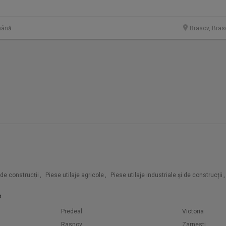
mână
Brasov, Bras
i de construcții
,
Piese utilaje agricole
,
Piese utilaje industriale și de construcții
,
e
Predeal
Victoria
Rasnov
Zarnesti