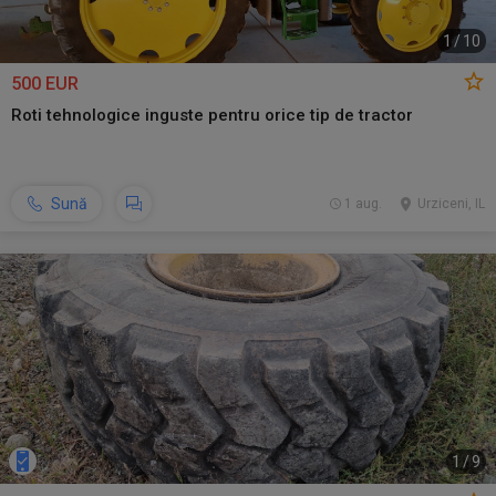
1
/
10
500 EUR
Roti tehnologice inguste pentru orice tip de tractor
Sună
1 aug.
Urziceni, IL
1
/
9