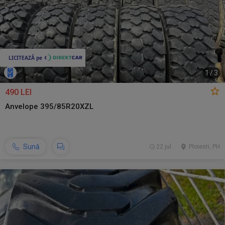
1
/
3
490 LEI
Anvelope 395/85R20XZL
Sună
22 jul.
Ploiesti, PH