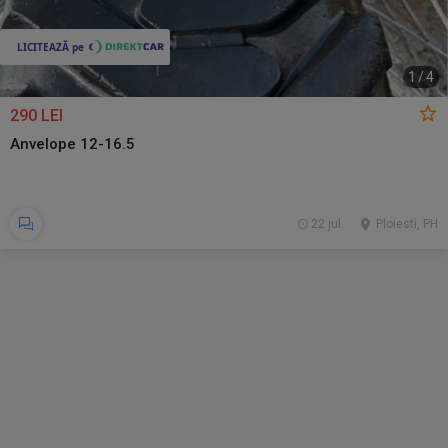
1
/
4
290 LEI
Anvelope 12-16.5
22 jul.
Ploiesti, PH