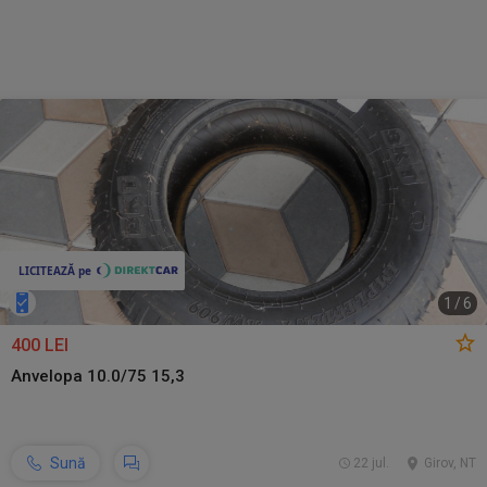
1
/
6
400 LEI
Anvelopa 10.0/75 15,3
Sună
22 jul.
Girov, NT