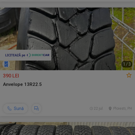
1
/
3
390 LEI
Anvelope 13R22.5
Sună
22 jul.
Ploiesti, PH