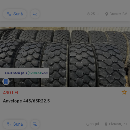
Sună
25 jul.
Brasov, BV
490 LEI
Anvelope 445/65R22.5
Sună
22 jul.
Ploiesti, PH