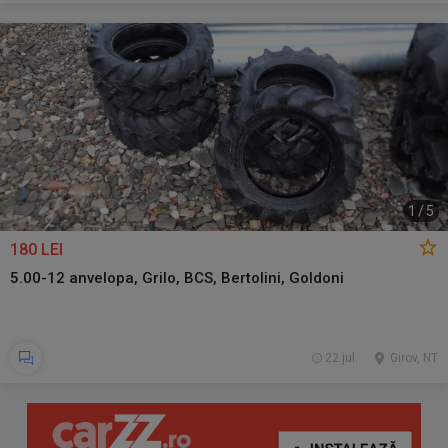
1
/
5
180 LEI
5.00-12 anvelopa, Grilo, BCS, Bertolini, Goldoni
22 jul.
Girov, NT