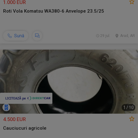
1.000 EUR
Roti Vola Komatsu WA380-6 Anvelope 23.5/25
Sună
29 jul.
Arad, AR
1
/
10
4.500 EUR
Cauciucuri agricole