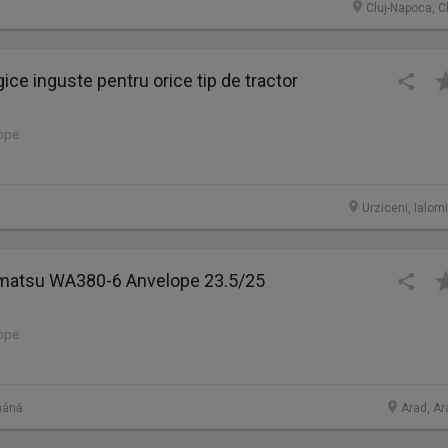
Cluj-Napoca, C
ice inguste pentru orice tip de tractor
lope
Urziceni, Ialom
omatsu WA380-6 Anvelope 23.5/25
lope
mână
Arad, Ar