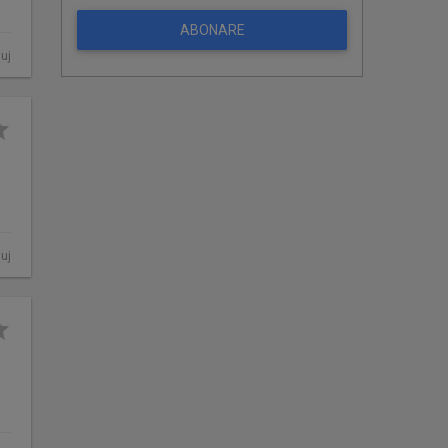
ABONARE
luj
luj