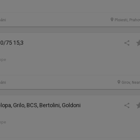
âni
Ploiesti, Prah
0/75 15,3
lope
âni
Girov, Nea
opa, Grilo, BCS, Bertolini, Goldoni
lope