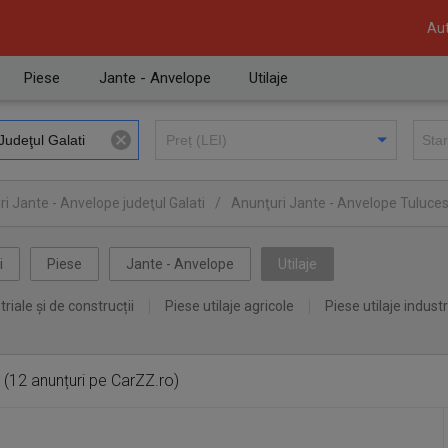
Aut
Piese
Jante - Anvelope
Utilaje
i Jante - Anvelope judeţul Galati
/
Anunţuri Jante - Anvelope Tuluces
i
Piese
Jante - Anvelope
Utilaje
triale și de construcții
Piese utilaje agricole
Piese utilaje industr
(12 anunțuri pe CarZZ.ro)