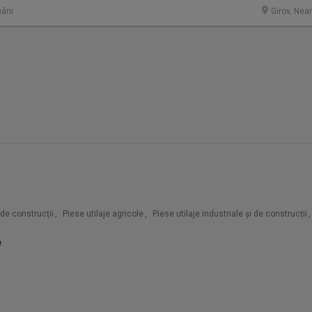
âni
Girov, Nea
i de construcții
,
Piese utilaje agricole
,
Piese utilaje industriale și de construcții
,
e