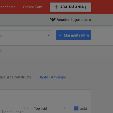
entificare
Creare Cont
ADAUGĂ ANUNŢ
Anunţuri Lajumate.ro
Mai multe filtre
ti
iale și de construcții
Jante - Anvelope
Listă
Doar cu poze