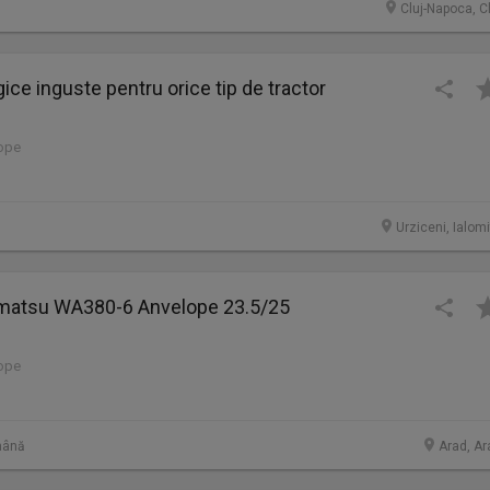
Cluj-Napoca, C
ice inguste pentru orice tip de tractor
lope
Urziceni, Ialom
omatsu WA380-6 Anvelope 23.5/25
lope
mână
Arad, Ar