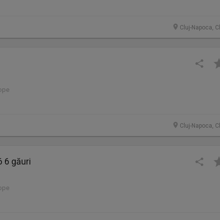
Cluj-Napoca, C
lope
Cluj-Napoca, C
 6 găuri
lope