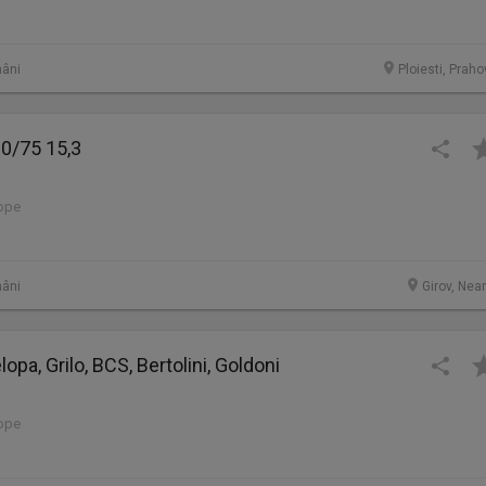
âni
Ploiesti, Prah
0/75 15,3
lope
âni
Girov, Nea
opa, Grilo, BCS, Bertolini, Goldoni
lope