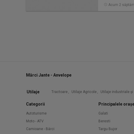
Acum 2 săptăm
Mărci Jante - Anvelope
Utilaje
Tractoare
,
Utilaje Agricole
,
Utilaje industriale ș
Categorii
Principalele oraș
Autoturisme
Galati
Moto - ATV
Beresti
Camioane - Bărci
Targu Bujor