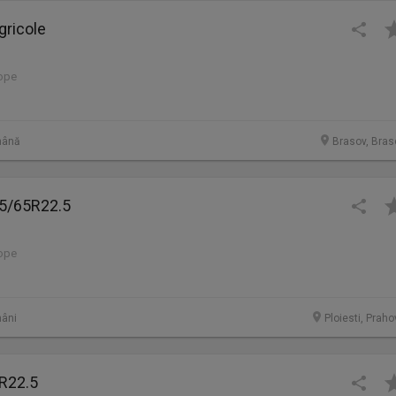
gricole
lope
mână
Brasov, Bras
5/65R22.5
lope
âni
Ploiesti, Prah
R22.5