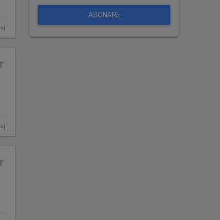
ABONARE
luj
luj