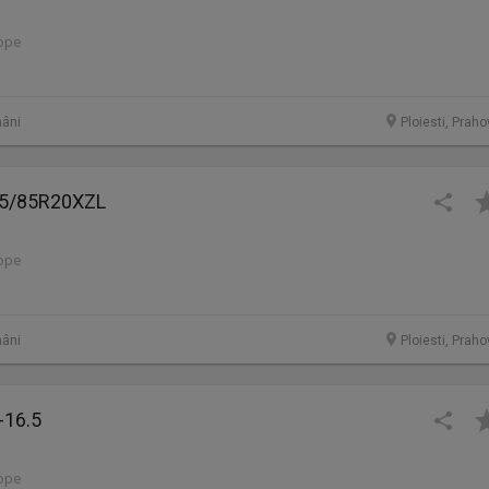
lope
âni
Ploiesti, Prah
95/85R20XZL
lope
âni
Ploiesti, Prah
-16.5
lope