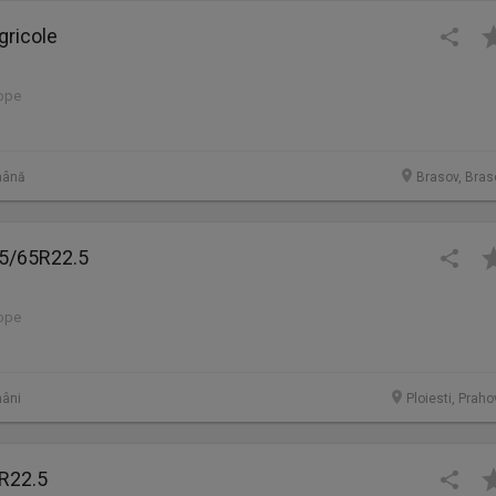
gricole
lope
mână
Brasov, Bras
5/65R22.5
lope
âni
Ploiesti, Prah
R22.5