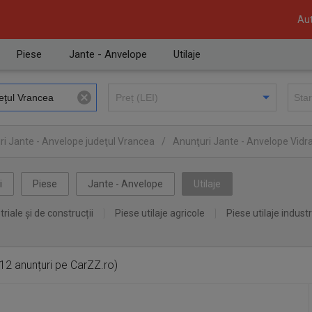
Aut
Piese
Jante - Anvelope
Utilaje
i Jante - Anvelope judeţul Vrancea
/
Anunţuri Jante - Anvelope Vidr
i
Piese
Jante - Anvelope
Utilaje
triale și de construcții
Piese utilaje agricole
Piese utilaje industr
12 anunțuri pe CarZZ.ro)