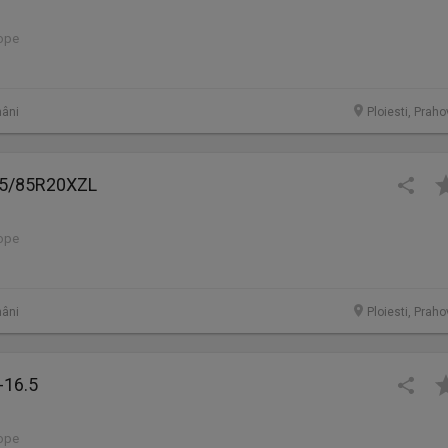
lope
âni
Ploiesti, Prah
95/85R20XZL
lope
âni
Ploiesti, Prah
-16.5
lope