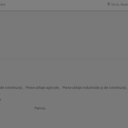
âni
Girov, Nea
i de construcții
,
Piese utilaje agricole
,
Piese utilaje industriale și de construcții
,
e
Panciu