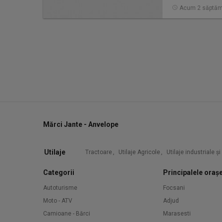
Acum 2 săptăm
Mărci Jante - Anvelope
Utilaje
Tractoare
,
Utilaje Agricole
,
Utilaje industriale ș
Categorii
Principalele oraș
Autoturisme
Focsani
Moto - ATV
Adjud
Camioane - Bărci
Marasesti