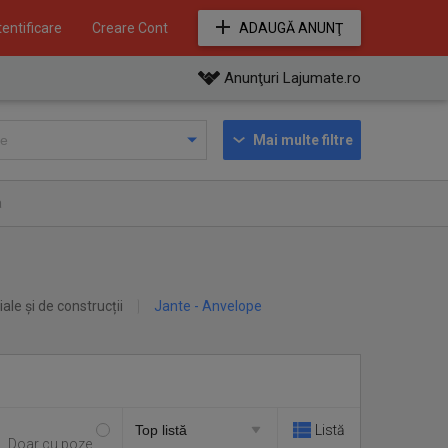
entificare
Creare Cont
ADAUGĂ ANUNŢ
Anunţuri Lajumate.ro
Mai multe filtre
a
iale și de construcții
Jante - Anvelope
Listă
Doar cu poze