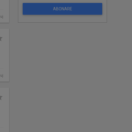
ABONARE
luj
luj