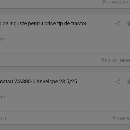
Cluj-Napoca, C
ice inguste pentru orice tip de tractor
lope
Urziceni, Ialom
omatsu WA380-6 Anvelope 23.5/25
lope
mână
Arad, Ar