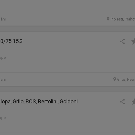
âni
Ploiesti, Prah
0/75 15,3
lope
âni
Girov, Nea
opa, Grilo, BCS, Bertolini, Goldoni
lope