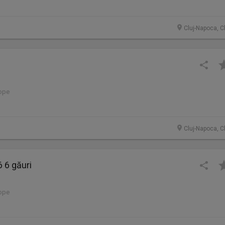
Cluj-Napoca, C
lope
Cluj-Napoca, C
 6 găuri
lope