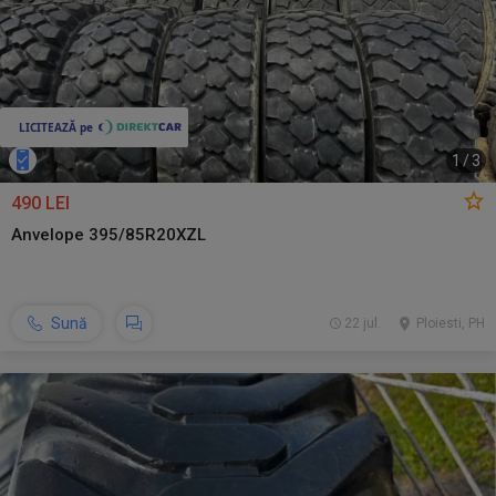
1
/
3
490 LEI
Anvelope 395/85R20XZL
Sună
22 jul.
Ploiesti, PH