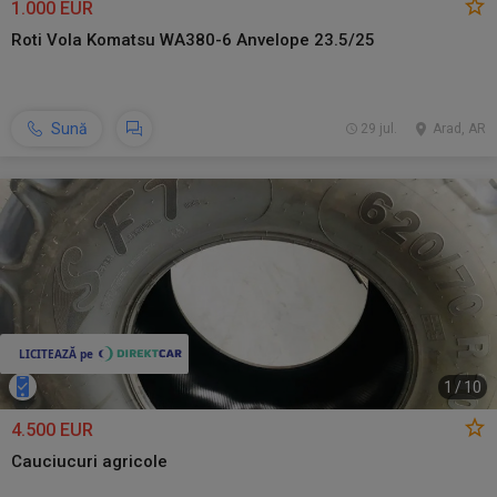
1.000 EUR
Roti Vola Komatsu WA380-6 Anvelope 23.5/25
Sună
29 jul.
Arad, AR
1
/
10
4.500 EUR
Cauciucuri agricole