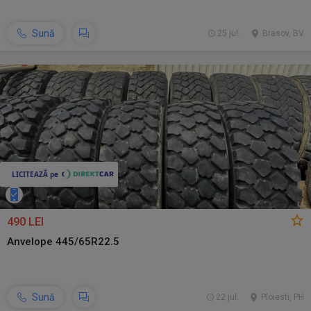
Sună
25 jul.
Brasov, BV
490 LEI
Anvelope 445/65R22.5
Sună
22 jul.
Ploiesti, PH