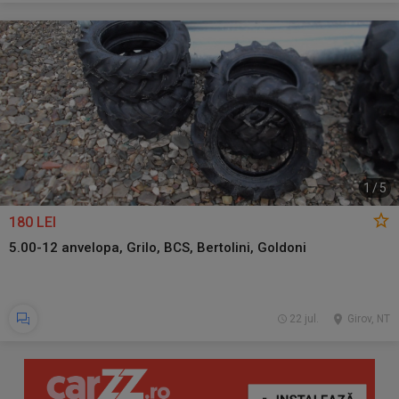
1
/
5
180 LEI
5.00-12 anvelopa, Grilo, BCS, Bertolini, Goldoni
22 jul.
Girov, NT