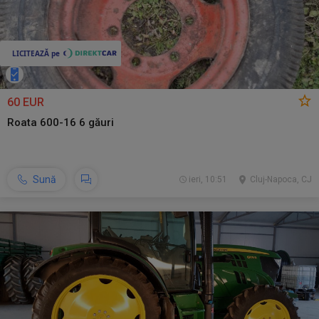
60 EUR
Roata 600-16 6 găuri
Sună
ieri, 10:51
Cluj-Napoca, CJ