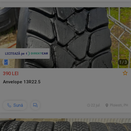
1
/
3
390 LEI
Anvelope 13R22.5
Sună
22 jul.
Ploiesti, PH