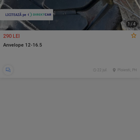
1
/
4
290 LEI
Anvelope 12-16.5
22 jul.
Ploiesti, PH