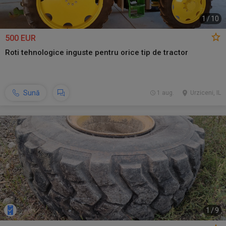
1
/
10
500 EUR
Roti tehnologice inguste pentru orice tip de tractor
Sună
1 aug.
Urziceni, IL
1
/
9