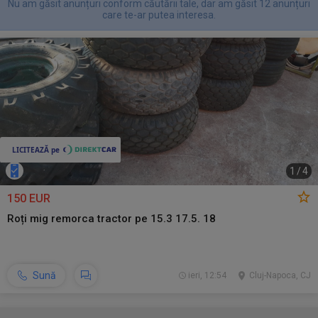
Nu am găsit anunțuri conform căutării tale, dar am găsit 12 anunțuri
care te-ar putea interesa.
1
/
4
150 EUR
Roți mig remorca tractor pe 15.3 17.5. 18
Sună
ieri, 12:54
Cluj-Napoca, CJ