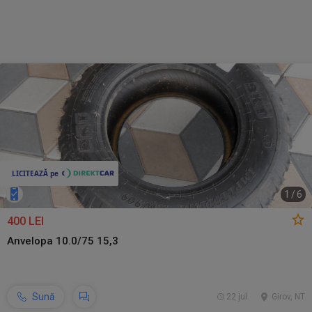
1
/
6
400 LEI
Anvelopa 10.0/75 15,3
Sună
22 jul.
Girov, NT