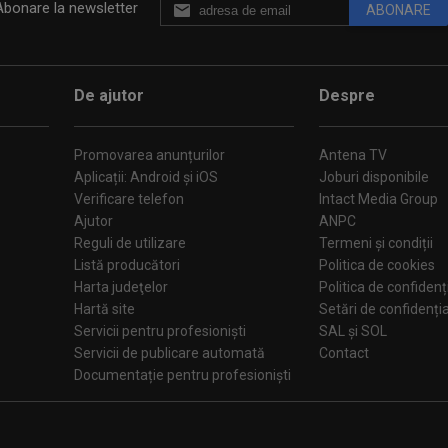
Abonare la newsletter
ABONARE
De ajutor
Despre
Promovarea anunțurilor
Antena TV
Aplicații: Android și iOS
Joburi disponibile
Verificare telefon
Intact Media Group
Ajutor
ANPC
Reguli de utilizare
Termeni și condiții
Listă producători
Politica de cookies
Harta judeţelor
Politica de confidenț
Hartă site
Setări de confiden
Servicii pentru profesioniști
SAL și SOL
Servicii de publicare automată
Contact
Documentație pentru profesioniști