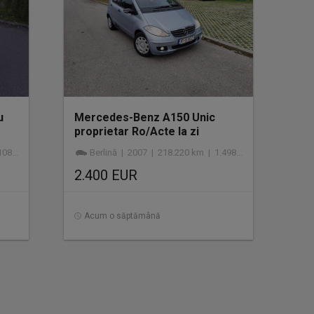
u
Mercedes-Benz A150 Unic
proprietar Ro/Acte la zi
zină
Berlină | 2007 | 218.220 km | 1.498 cmc | benzină
2.400 EUR
Acum o săptămână