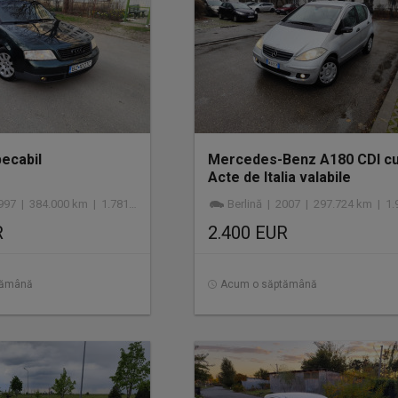
pecabil
Mercedes-Benz A180 CDI c
Acte de Italia valabile
| 384.000 km | 1.781 cmc | benzină
Berlină | 2007 | 297.724 km | 1.992 cmc | di
R
2.400 EUR
tămână
Acum o săptămână