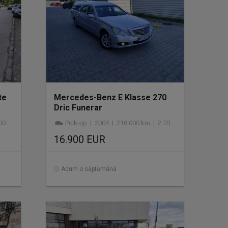
te
Mercedes-Benz E Klasse 270
Dric Funerar
esel
Pick-up | 2004 | 218.000 km | 2.700 cmc | diesel
16.900 EUR
Acum o săptămână