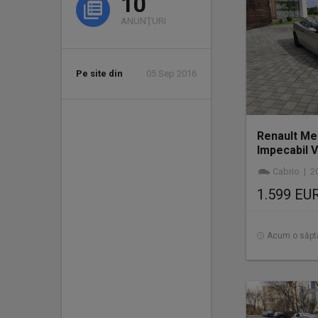
10
ANUNŢURI
Pe site din
05 Sep 2016
Renault Me
Impecabil 
Acte la zI
Cabrio | 2005 
1.599 EU
Acum o săp