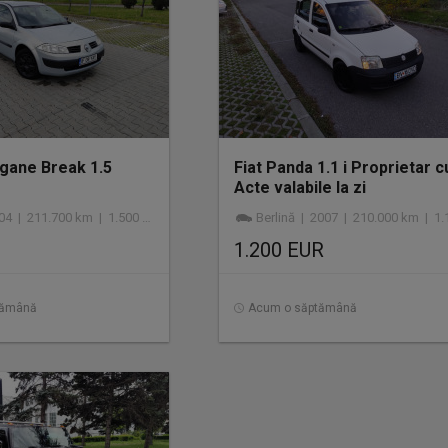
gane Break 1.5
Fiat Panda 1.1 i Proprietar c
Acte valabile la zi
 211.700 km | 1.500 cmc | diesel
Berlină | 2007 | 210.000 km | 1.108 cmc | ben
1.200 EUR
tămână
Acum o săptămână