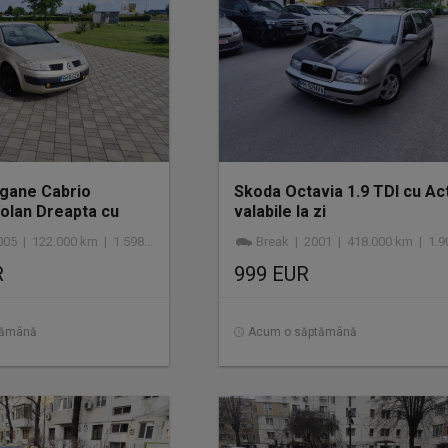
gane Cabrio
Skoda Octavia 1.9 TDI cu Ac
Volan Dreapta cu
valabile la zi
| 122.000 km | 1.598 cmc | benzină
Break | 2001 | 418.000 km | 1.900 cmc | di
R
999 EUR
tămână
Acum o săptămână