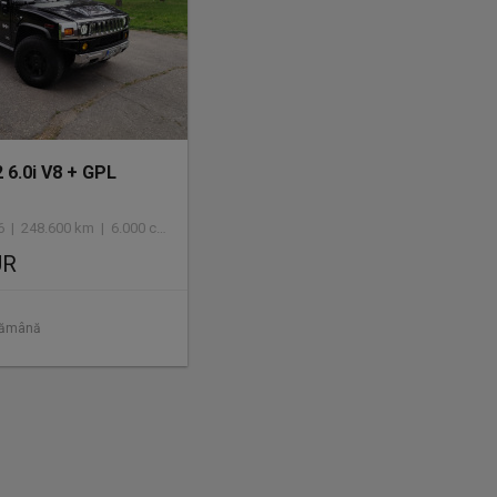
6.0i V8 + GPL
 248.600 km | 6.000 cmc | GPL
UR
tămână