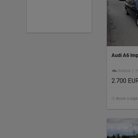
Audi A6 Im
Berlină | 1997 
2.700 EU
Acum o săp