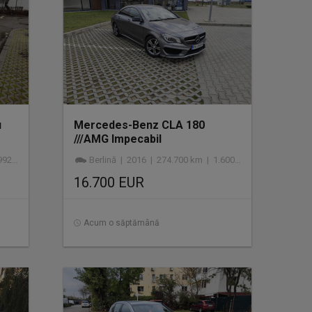
u
Mercedes-Benz CLA 180
///AMG Impecabil
esel
Berlină | 2016 | 274.700 km | 1.600 cmc | benzină
16.700 EUR
Acum o săptămână