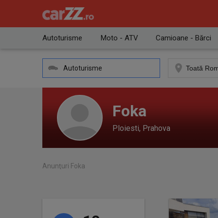
Autoturisme
Moto - ATV
Camioane - Bărci
Autoturisme
Foka
Ploiesti, Prahova
Anunţuri Foka