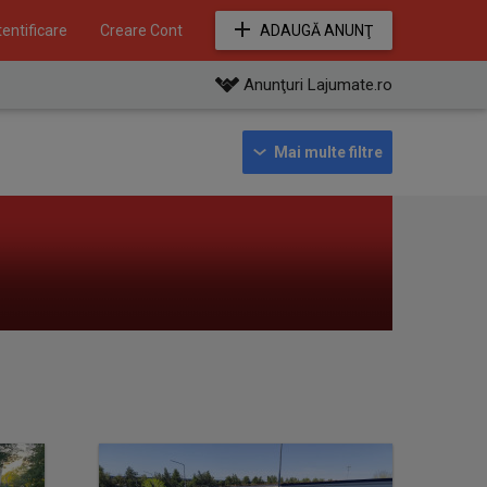
entificare
Creare Cont
ADAUGĂ ANUNŢ
Anunţuri Lajumate.ro