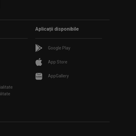
Aplicații disponibile
Google Play
App Store
AppGallery
ialitate
țialitate