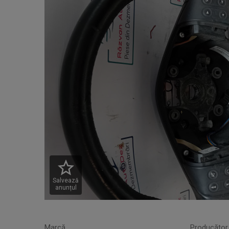
Salvează
anunțul
Marcă
Producător