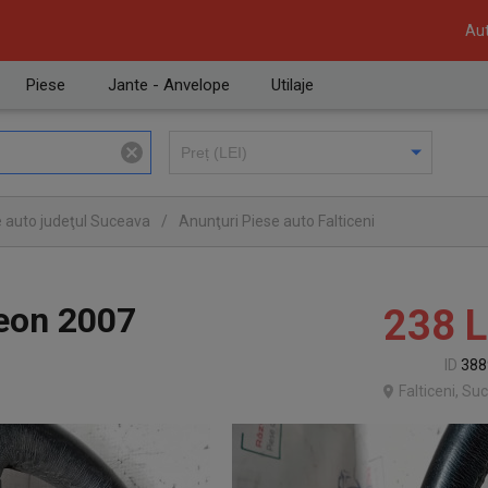
Aut
Piese
Jante - Anvelope
Utilaje
e auto judeţul Suceava
/
Anunţuri Piese auto Falticeni
eon 2007
238
L
ID
388
Falticeni, Su