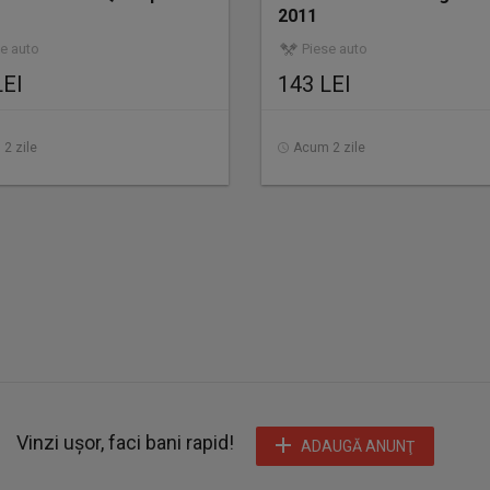
2011
e auto
Piese auto
LEI
143 LEI
2 zile
Acum 2 zile
Vinzi ușor, faci bani rapid!
ADAUGĂ ANUNŢ