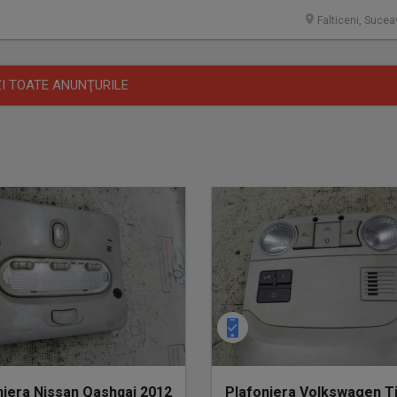
Falticeni, Sucea
I TOATE ANUNŢURILE
niera Nissan Qashqai 2012
Plafoniera Volkswagen T