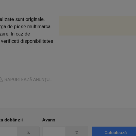
izate sunt originale,
ga de piese multimarca.
zare. In caz de
erificati disponibilitatea
RAPORTEAZĂ ANUNȚUL
ta dobânzii
Avans
%
%
Calculează