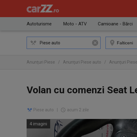
Autoturisme
Moto - ATV
Camioane - Bărci
Piese auto
Anunţuri Piese
/
Anunţuri Piese auto
/
Anunţuri Pies
Volan cu comenzi Seat L
Piese auto
|
acum 2 zile
4 imagini