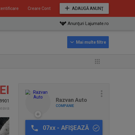
entificare
Creare Cont
ADAUGĂ ANUNŢ
Anunţuri Lajumate.ro
EI
Razvan Auto
9901
COMPANIE
ceava
07xx - AFIŞEAZĂ