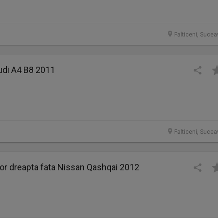
Falticeni, Sucea
udi A4 B8 2011
Falticeni, Sucea
or dreapta fata Nissan Qashqai 2012