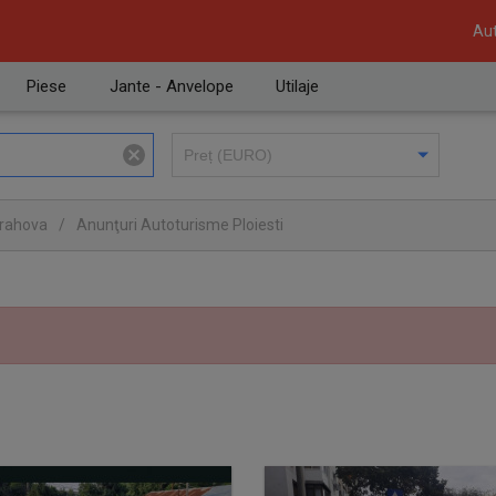
Aut
Piese
Jante - Anvelope
Utilaje
Prahova
/
Anunţuri Autoturisme Ploiesti