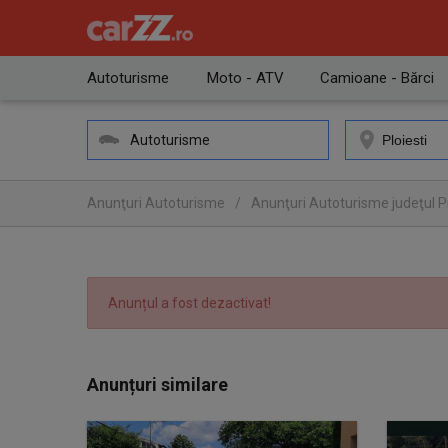
Autoturisme
Moto - ATV
Camioane - Bărci
Autoturisme
Anunţuri Autoturisme
/
Anunţuri Autoturisme judeţul 
Anunțul a fost dezactivat!
Anunțuri similare