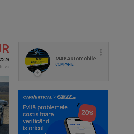
UR
MAKAutomobile
2229
COMPANIE
rahova