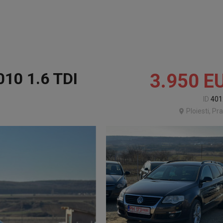
10 1.6 TDI
3.950
E
ID
401
Ploiesti, P