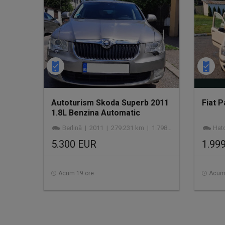
Autoturism Skoda Superb 2011
Fiat 
1.8L Benzina Automatic
Berlină | 2011 | 279.231 km | 1.798 cmc | benzină
Hatc
5.300 EUR
1.99
Acum 19 ore
Acum