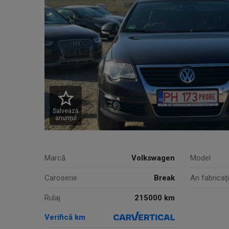
Salvează
anunțul
Marcă
Volkswagen
Model
Caroserie
Break
An fabricaț
215000 km
Rulaj
Verifică km