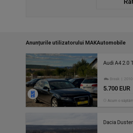
Rat
Anunțurile utilizatorului MAKAutomobile
Audi A4 2.0 
Break | 2010
5.700 EUR
Acum o săptă
Dacia Duster