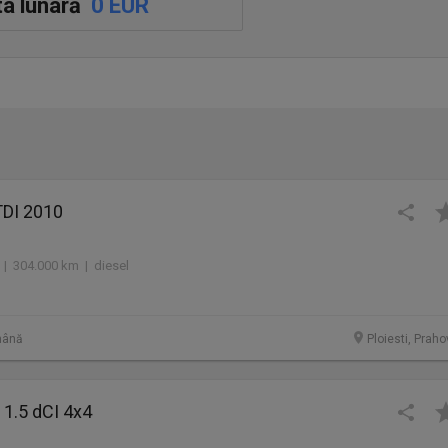
a lunară
0 EUR
TDI 2010
 | 304.000 km | diesel
mână
Ploiesti, Prah
 1.5 dCI 4x4