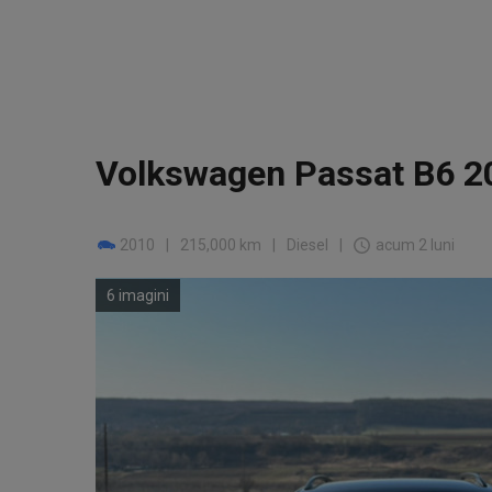
Volkswagen Passat B6 20
2010
|
215,000 km
|
Diesel
|
acum 2 luni
6 imagini