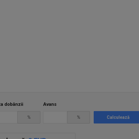
ta dobânzii
Avans
%
%
Calculează