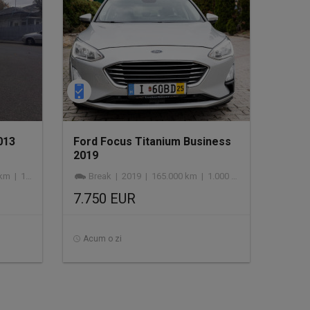
013
Ford Focus Titanium Business
2019
 | benzină
Break | 2019 | 165.000 km | 1.000 cmc | benzină
7.750 EUR
Acum o zi