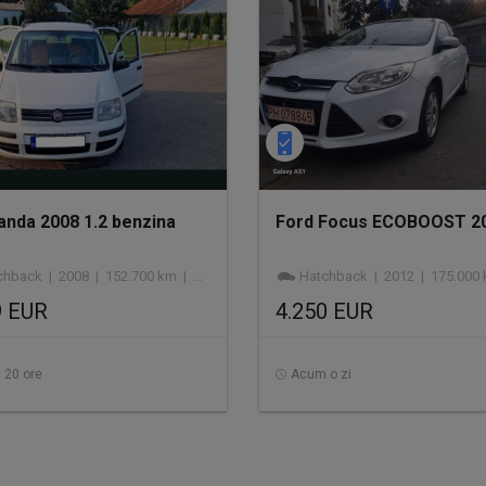
Panda 2008 1.2 benzina
Ford Focus ECOBOOST 2
hback | 2008 | 152.700 km | benzină
Hatchback | 2012 | 175.000 km | 1.000 cmc
9 EUR
4.250 EUR
 20 ore
Acum o zi