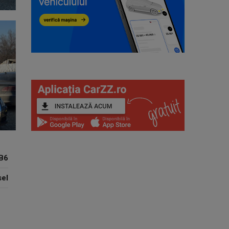
B6
sel