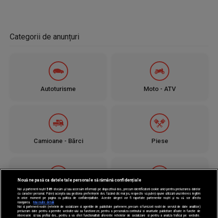
Categorii de anunțuri
Autoturisme
Moto - ATV
Camioane - Bărci
Piese
Nouă ne pasă ca datele tale personale să rămână confidențiale
Noi și partenerii noștri
589
stocăm și/sau accesăm informații pe dispozitivul dvs., precum identificatorii cookie unici pentru prelucrarea datelor
Jante - Anvelope
Utilaje
cu caracter personal. Puteți accepta sau gestiona preferințele dvs. făcând clic mai jos, respectiv vă puteți opune utilizării unui interes legitim
în orice moment pe pagina cu politica de confidențialitate. Aceste alegeri vor fi raportate partenerilor noștri și nu vă vor afecta
navigarea.
Mai multe detalii
Noi si partenerii nostri (retelele de socializare si agentiile de publicitate partenere, precum si furnizorii nostri de servicii de date analitice)
prelucram date pentru a permite website-ului sa functioneze, pentru a personaliza continutul si anunturile publicitare afisate in functie de
interesele si/sau profilul dvs., pentru a va oferi functionalitati aferente retelelor de socializare si pentru a analiza traficul pe website.