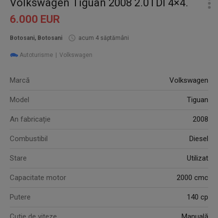
Volkswagen Tiguan 2008 2.0TDI 4×4.
6.000 EUR
Botosani, Botosani
acum 4 săptămâni
Autoturisme
Volkswagen
Marcă
Volkswagen
Model
Tiguan
An fabricație
2008
Combustibil
Diesel
Stare
Utilizat
Capacitate motor
2000 cmc
Putere
140 cp
Cutie de viteze
Manuală