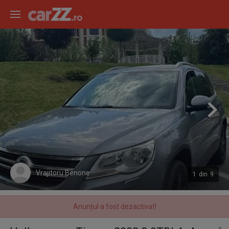
Vrajitoru Benone
1
din
9
Anunțul a fost dezactivat!