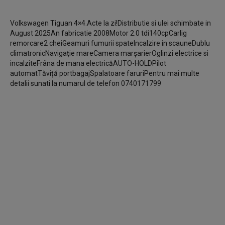
Volkswagen Tiguan 4×4.Acte la zi!Distributie si ulei schimbate in
August 2025An fabricatie 2008Motor 2.0 tdi140cpCarlig
remorcare2 cheiGeamuri fumurii spateIncalzire in scauneDublu
climatronicNavigație mareCamera marșarierOglinzi electrice si
incalziteFrâna de mana electricăAUTO-HOLDPilot
automatTăviță portbagajSpalatoare faruriPentru mai multe
detalii sunati la numarul de telefon 0740171799