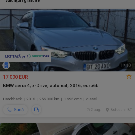
Anunţuri gratuite
1
/
10
17.000 EUR
BMW seria 4, x-Drive, automat, 2016, euro6b
Hatchback | 2016 | 256.000 km | 1.995 cmc | diesel
Sună
2 aug.
Botosani, BT