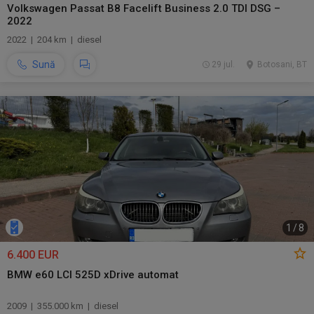
Volkswagen Passat B8 Facelift Business 2.0 TDI DSG –
2022
2022 | 204 km | diesel
Sună
29 jul.
Botosani, BT
1
/
8
6.400 EUR
BMW e60 LCI 525D xDrive automat
2009 | 355.000 km | diesel