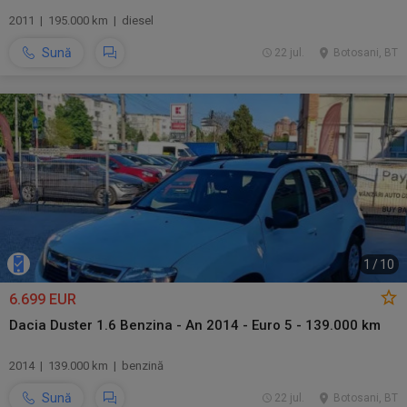
2011 | 195.000 km | diesel
Sună
22 jul.
Botosani, BT
1
/
10
6.699 EUR
Dacia Duster 1.6 Benzina - An 2014 - Euro 5 - 139.000 km
2014 | 139.000 km | benzină
Sună
22 jul.
Botosani, BT