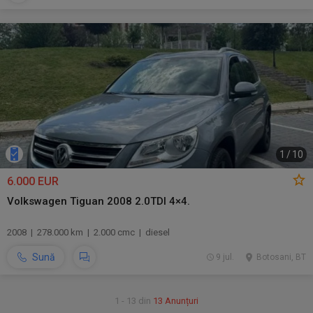
1
/
10
6.000 EUR
Volkswagen Tiguan 2008 2.0TDI 4×4.
2008 | 278.000 km | 2.000 cmc | diesel
Sună
9 jul.
Botosani, BT
1 - 13 din
13 Anunțuri