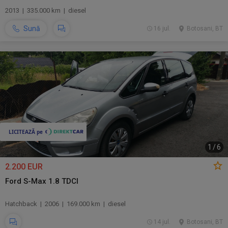
2013 | 335.000 km | diesel
Sună
16 jul.
Botosani, BT
1
/
6
2.200 EUR
Ford S-Max 1.8 TDCI
Hatchback | 2006 | 169.000 km | diesel
14 jul.
Botosani, BT