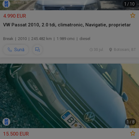
1
/
10
4.990 EUR
VW Passat 2010, 2.0 tdi, climatronic, Navigatie, proprietar
Break | 2010 | 245.482 km | 1.989 cmc | diesel
Sună
30 jul.
Botosani, BT
1
/
8
15.500 EUR