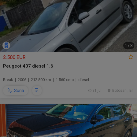
1
/
8
2.500 EUR
Peugeot 407 diesel 1.6
Break | 2006 | 212.800 km | 1.560 cmc | diesel
Sună
31 jul.
Botosani, BT