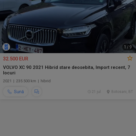
1
/
9
32.500 EUR
VOLVO XC 90 2021 Hibrid stare deosebita, Import recent, 7
locuri
2021 | 235.500 km | hibrid
Sună
21 jul.
Botosani, BT