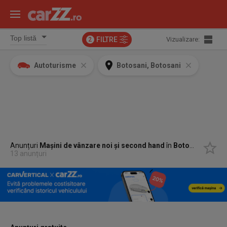
FILTRE
Vizualizare:
2
Autoturisme
Botosani, Botosani
Anunțuri
Mașini de vânzare noi și second hand
în
Botosani, Botosani
13 anunțuri