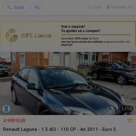
Sună
23 jul.
Botosani, BT
1
/
10
4.999 EUR
Renault Laguna - 1.5 dCi - 110 CP - An 2011 - Euro 5