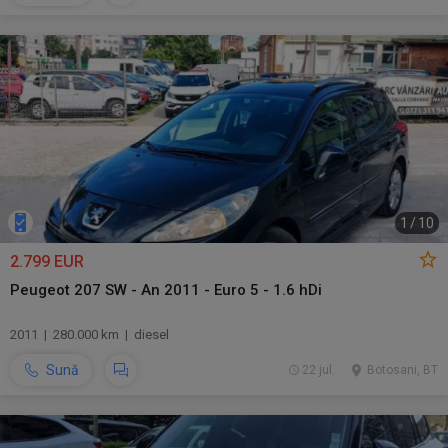
1
/
10
2.799 EUR
Peugeot 207 SW - An 2011 - Euro 5 - 1.6 hDi
2011 | 280.000 km | diesel
Sună
22 jul.
Botosani, BT