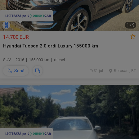
1
/
9
14.700 EUR
Hyundai Tucson 2.0 crdi Luxury 155000 km
SUV | 2016 | 155.000 km | diesel
Sună
31 jul.
Botosani, BT