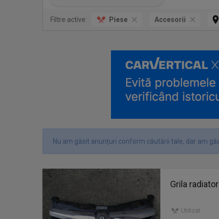
Filtre active:
Piese
Accesorii
Nu am găsit anunțuri conform căutării tale, dar am găsi
Grila radiat
Utilizat