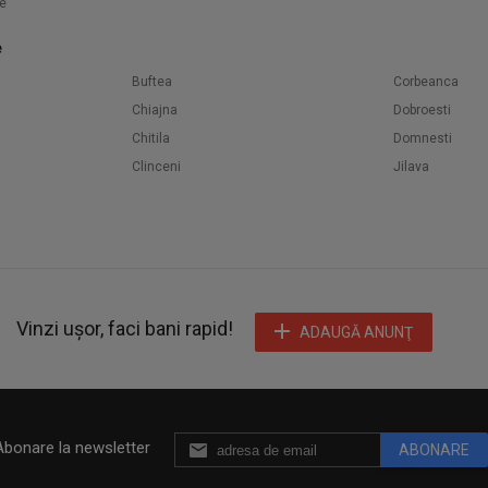
e
e
Buftea
Corbeanca
Chiajna
Dobroesti
Chitila
Domnesti
Clinceni
Jilava
Vinzi ușor, faci bani rapid!
ADAUGĂ ANUNŢ
Abonare la newsletter
ABONARE