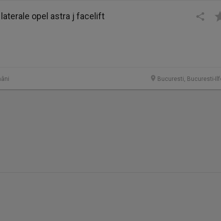
laterale opel astra j facelift
âni
Bucuresti, Bucuresti-Il