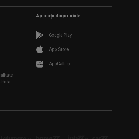
Aplicații disponibile
Google Play
App Store
AppGallery
ialitate
țialitate