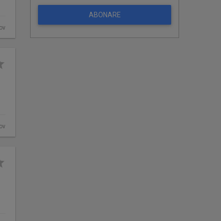
ABONARE
fov
fov