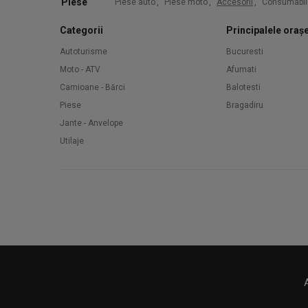
Piese
Piese auto
,
Piese moto
,
Accesorii
,
Consumabil
Categorii
Principalele oraș
Autoturisme
Bucuresti
Moto - ATV
Afumati
Camioane - Bărci
Balotesti
Piese
Bragadiru
Jante - Anvelope
Utilaje