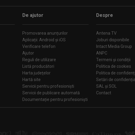
De ajutor
Despre
Promovarea anunțurilor
Antena TV
Aplicații: Android și iOS
Joburi disponibile
Verificare telefon
Intact Media Group
Ajutor
ANPC
Reguli de utilizare
Termeni și condiții
Listă producători
Politica de cookies
Harta judeţelor
Politica de confidenț
Hartă site
Setări de confiden
Servicii pentru profesioniști
SAL și SOL
Servicii de publicare automată
Contact
Documentație pentru profesioniști