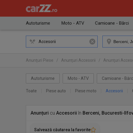
Autoturisme
Moto - ATV
Camioane - Bărci
Accesorii
Anunţuri Piese
/
Anunţuri Accesorii
/
Anunţuri Accesor
Autoturisme
Moto - ATV
Camioane - Bărc
Toate
Piese auto
Piese moto
Accesorii
Anunțuri
cu
Accesorii
în
Berceni, Bucuresti-Ilfo
Salvează căutarea la favorite