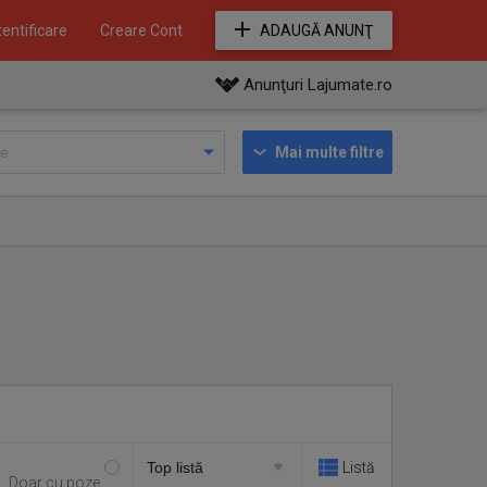
entificare
Creare Cont
ADAUGĂ ANUNŢ
Anunţuri Lajumate.ro
Mai multe filtre
Listă
Doar cu poze