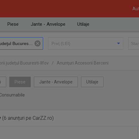
Aut
Piese
Jante - Anvelope
Utilaje
ii judeţul Bucuresti-Ilfov
/
Anunţuri Accesorii Berceni
i
Piese
Jante - Anvelope
Utilaje
Consumabile
v
(6 anunțuri pe CarZZ.ro)