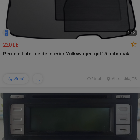
1
/
3
220 LEI
Perdele Laterale de Interior Volkswagen golf 5 hatchbak
Sună
26 jul.
Alexandria, TR