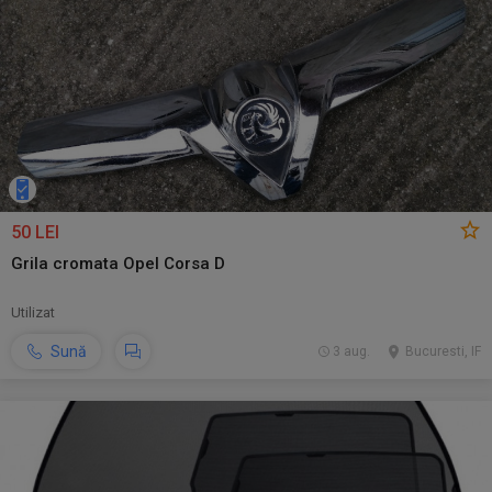
50 LEI
Grila cromata Opel Corsa D
Utilizat
Sună
3 aug.
Bucuresti, IF