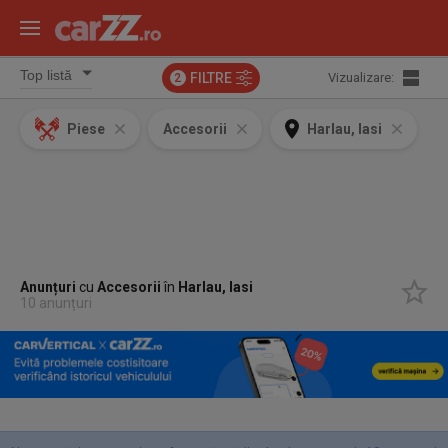
FILTRE
Vizualizare:
2
Piese
Accesorii
Harlau, Iasi
Anunțuri
cu
Accesorii
în
Harlau, Iasi
10 anunțuri