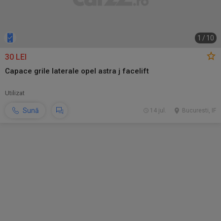
1
/
10
30 LEI
Capace grile laterale opel astra j facelift
Utilizat
Sună
14 jul.
Bucuresti, IF