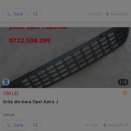
Sună
15 jul.
Brasov, BV
1
/
6
100 LEI
Grila din bara Opel Astra J
Utilizat
Sună
15 jul.
Bucuresti, IF