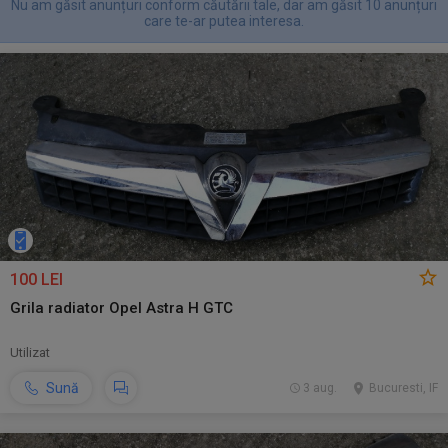
Nu am găsit anunțuri conform căutării tale, dar am găsit 10 anunțuri
care te-ar putea interesa.
100 LEI
Grila radiator Opel Astra H GTC
Utilizat
Sună
3 aug.
Bucuresti, IF