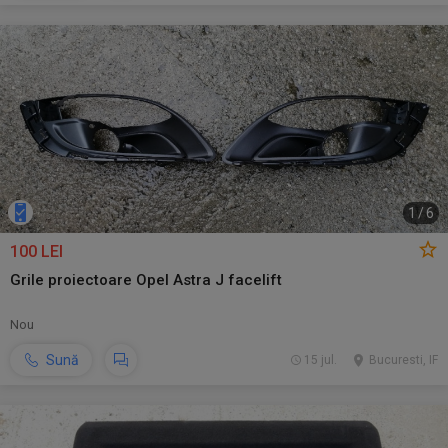
1
/
6
100 LEI
Grile proiectoare Opel Astra J facelift
Nou
Sună
15 jul.
Bucuresti, IF