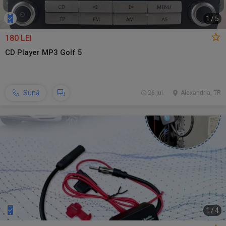
1
/
5
180 LEI
CD Player MP3 Golf 5
Sună
26 jul.
Alexandria, TR
1
/
4