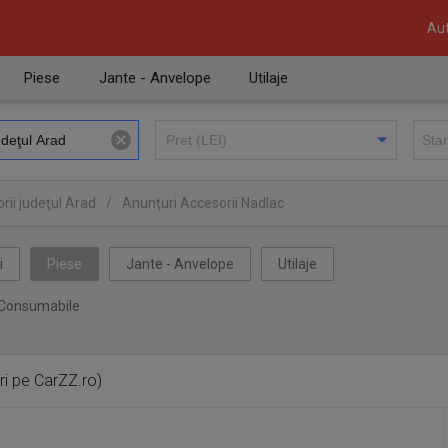
Aut
Piese
Jante - Anvelope
Utilaje
rii judeţul Arad
/
Anunţuri Accesorii Nadlac
i
Piese
Jante - Anvelope
Utilaje
Consumabile
ri pe CarZZ.ro)