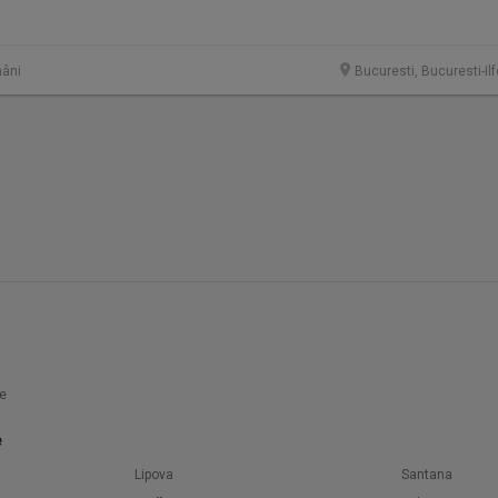
âni
Bucuresti, Bucuresti-Il
e
e
Lipova
Santana