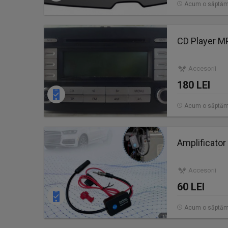
Acum o săptă
CD Player M
Accesorii
180 LEI
Acum o săptă
Amplificator
Accesorii
60 LEI
Acum o săptă