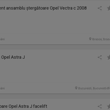
ent ansamblu ștergătoare Opel Vectra c 2008
âni
Brasov, Bras
a Opel Astra J
âni
Bucuresti, Bucuresti-Il
oare Opel Astra J facelift