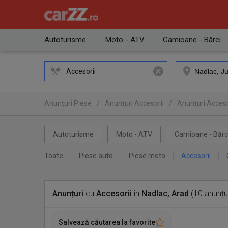
Autoturisme
Moto - ATV
Camioane - Bărci
Accesorii
Anunţuri Piese
/
Anunţuri Accesorii
/
Anunţuri Acceso
Autoturisme
Moto - ATV
Camioane - Bărc
Toate
Piese auto
Piese moto
Accesorii
Anunțuri
cu
Accesorii
în
Nadlac, Arad
(10 anunțu
Salvează căutarea la favorite