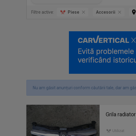
Filtre active:
Piese
Accesorii
Nu am găsit anunțuri conform căutării tale, dar am găs
Grila radiat
Utilizat