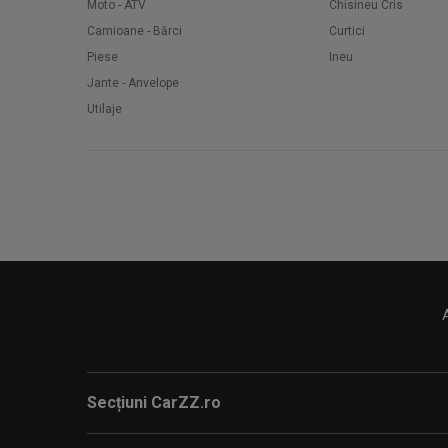
Moto - ATV
Chisineu Cris
Camioane - Bărci
Curtici
Piese
Ineu
Jante - Anvelope
Utilaje
Secțiuni CarZZ.ro