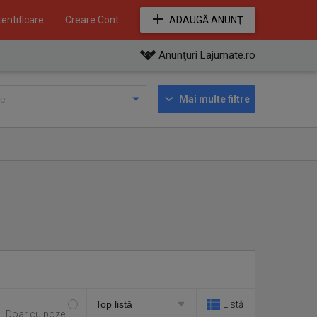
entificare
Creare Cont
ADAUGĂ ANUNŢ
Anunţuri Lajumate.ro
Mai multe filtre
Listă
Doar cu poze