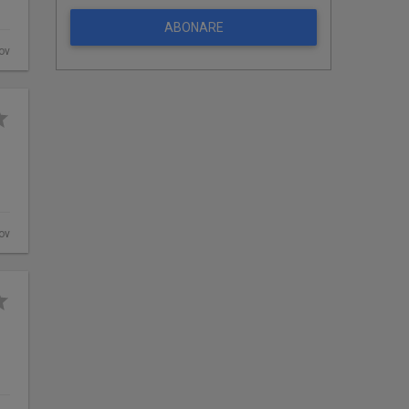
ABONARE
fov
fov