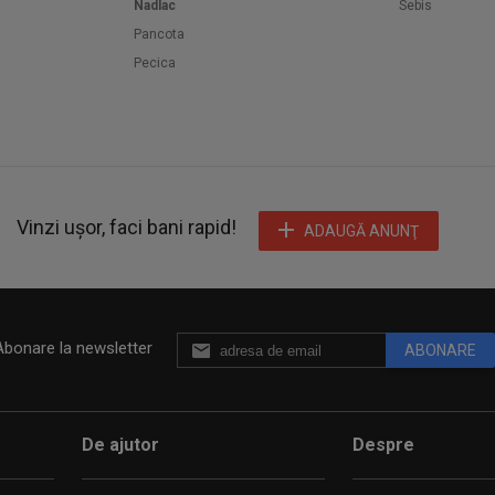
Nadlac
Sebis
Pancota
Pecica
Vinzi ușor, faci bani rapid!
ADAUGĂ ANUNŢ
Abonare la newsletter
ABONARE
De ajutor
Despre