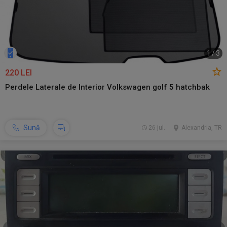
1
/
3
220 LEI
Perdele Laterale de Interior Volkswagen golf 5 hatchbak
Sună
26 jul.
Alexandria, TR