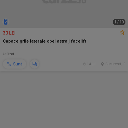
1
/
10
30 LEI
Capace grile laterale opel astra j facelift
Utilizat
Sună
14 jul.
Bucuresti, IF