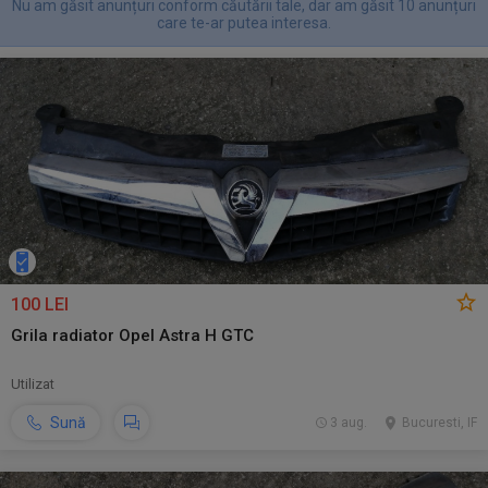
Nu am găsit anunțuri conform căutării tale, dar am găsit 10 anunțuri
care te-ar putea interesa.
100 LEI
Grila radiator Opel Astra H GTC
Utilizat
Sună
3 aug.
Bucuresti, IF