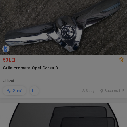
50 LEI
Grila cromata Opel Corsa D
Utilizat
Sună
3 aug.
Bucuresti, IF