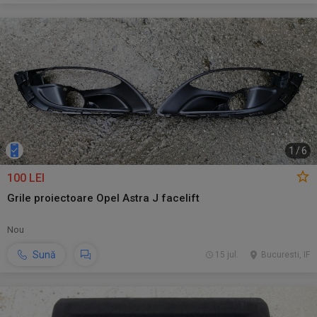
1
/
6
100 LEI
Grile proiectoare Opel Astra J facelift
Nou
Sună
15 jul.
Bucuresti, IF