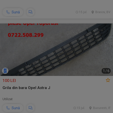
Sună
15 jul.
Brasov, BV
1
/
6
100 LEI
Grila din bara Opel Astra J
Utilizat
Sună
15 jul.
Bucuresti, IF