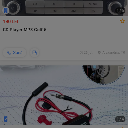
1
/
5
180 LEI
CD Player MP3 Golf 5
Sună
26 jul.
Alexandria, TR
1
/
4