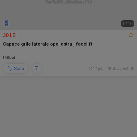
1
/
10
30 LEI
Capace grile laterale opel astra j facelift
Utilizat
Sună
14 jul.
Bucuresti, IF