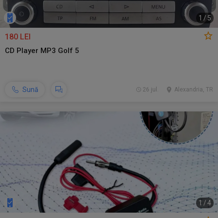
1
/
5
180 LEI
CD Player MP3 Golf 5
Sună
26 jul.
Alexandria, TR
1
/
4