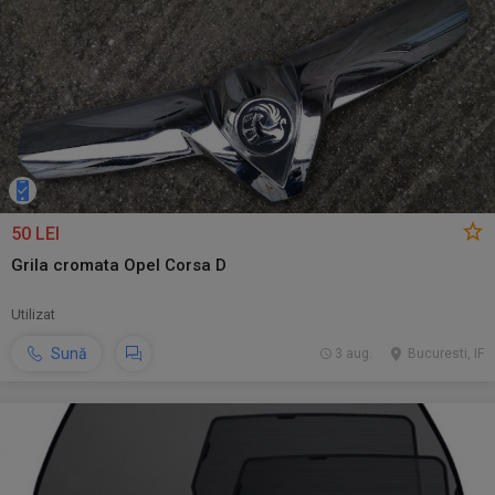
50 LEI
Grila cromata Opel Corsa D
Utilizat
Sună
3 aug.
Bucuresti, IF