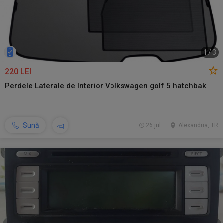
1
/
3
220 LEI
Perdele Laterale de Interior Volkswagen golf 5 hatchbak
Sună
26 jul.
Alexandria, TR