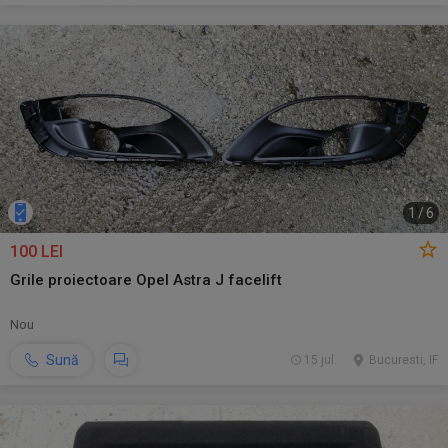
1
/
6
100 LEI
Grile proiectoare Opel Astra J facelift
Nou
Sună
15 jul.
Bucuresti, IF