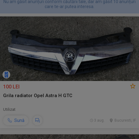
Nu am găsit anunțuri conform căutării tale, dar am găsit 10 anunțuri
care te-ar putea interesa.
100 LEI
Grila radiator Opel Astra H GTC
Utilizat
Sună
3 aug.
Bucuresti, IF