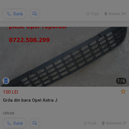
Sună
15 jul.
Brasov, BV
1
/
6
100 LEI
Grila din bara Opel Astra J
Utilizat
Sună
15 jul.
Bucuresti, IF