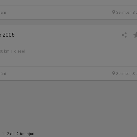
âni
Selimbar, Si
o 2006
00 km | diesel
âni
Selimbar, Si
1 - 2 din 2 Anunțuri