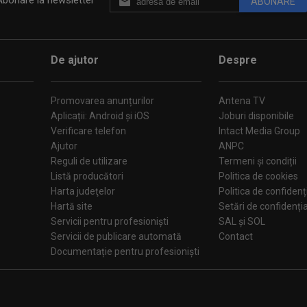
Abonare la newsletter
ABONARE
De ajutor
Despre
Promovarea anunțurilor
Antena TV
Aplicații: Android și iOS
Joburi disponibile
Verificare telefon
Intact Media Group
Ajutor
ANPC
Reguli de utilizare
Termeni și condiții
Listă producători
Politica de cookies
Harta judeţelor
Politica de confidenț
Hartă site
Setări de confiden
Servicii pentru profesioniști
SAL și SOL
Servicii de publicare automată
Contact
Documentație pentru profesioniști