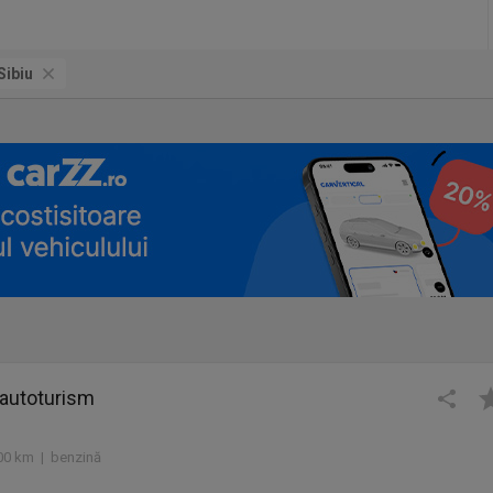
Sibiu
 autoturism
00 km | benzină