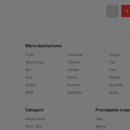
1
Mărci Autoturisme
Toate
Chevrolet
Dodge
Alfa Romeo
Chrysler
Fiat
Aro
Citroen
Ford
Audi
Dacia
Honda
Austin
Daewoo
Hyundai
BMW
Daihatsu
Isuzu
Categorii
Principalele oraș
Autoturisme
Sibiu
Moto - ATV
Agnita