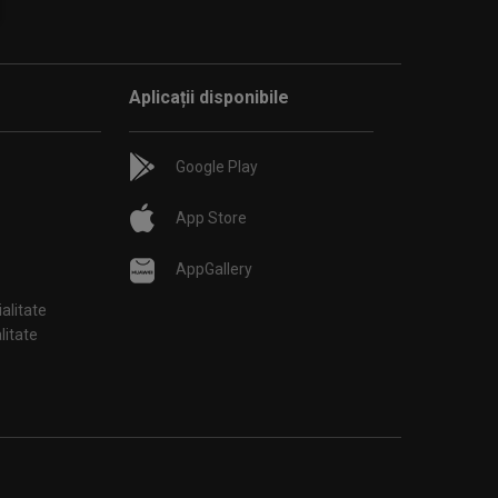
Aplicații disponibile
Google Play
App Store
AppGallery
ialitate
țialitate