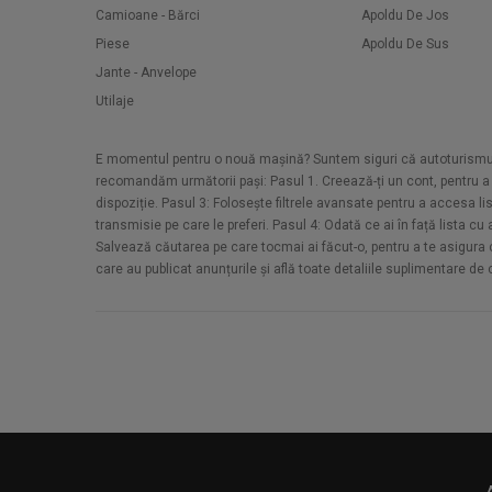
Camioane - Bărci
Apoldu De Jos
Piese
Apoldu De Sus
Jante - Anvelope
Utilaje
E momentul pentru o nouă mașină? Suntem siguri că autoturismul d
recomandăm următorii pași: Pasul 1. Creează-ți un cont, pentru a a
dispoziție. Pasul 3: Folosește filtrele avansate pentru a accesa li
transmisie pe care le preferi. Pasul 4: Odată ce ai în față lista c
Salvează căutarea pe care tocmai ai făcut-o, pentru a te asigura că 
care au publicat anunțurile și află toate detaliile suplimentare de