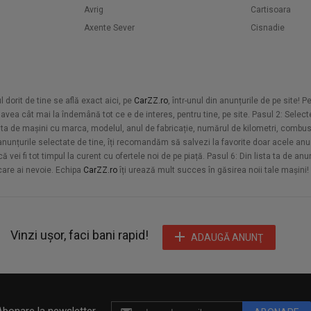
Avrig
Cartisoara
Axente Sever
Cisnadie
orit de tine se află exact aici, pe
CarZZ.ro
, într-unul din anunțurile de pe site! 
vea cât mai la îndemână tot ce e de interes, pentru tine, pe site. Pasul 2: Selecte
sta de mașini cu marca, modelul, anul de fabricație, numărul de kilometri, combusti
u anunțurile selectate de tine, îți recomandăm să salvezi la favorite doar acele anun
vei fi tot timpul la curent cu ofertele noi de pe piață. Pasul 6: Din lista ta de an
 care ai nevoie. Echipa
CarZZ.ro
îți urează mult succes în găsirea noii tale mașini!
Vinzi ușor, faci bani rapid!
ADAUGĂ ANUNŢ