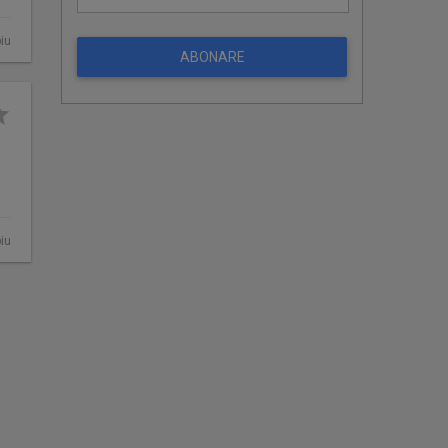
biu
ABONARE
biu