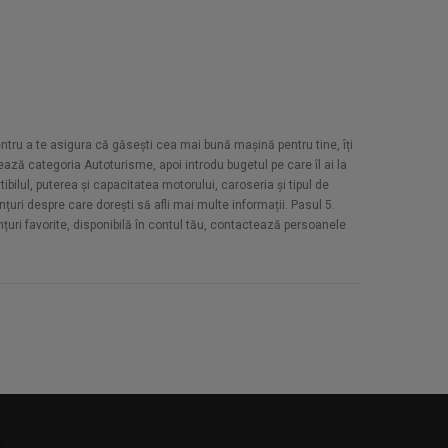
Pentru a te asigura că găsești cea mai bună mașină pentru tine, îți
ază categoria Autoturisme, apoi introdu bugetul pe care îl ai la
bilul, puterea și capacitatea motorului, caroseria și tipul de
țuri despre care dorești să afli mai multe informații. Pasul 5.
unțuri favorite, disponibilă în contul tău, contactează persoanele