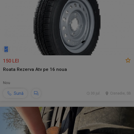
150 LEI
Roata Rezerva Atv pe 16 noua
Nou
Sună
30 jul.
Cisnadie, SB