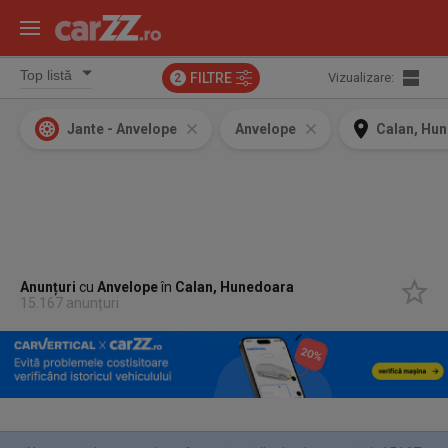
FILTRE
Vizualizare:
2
Jante - Anvelope
Anvelope
Calan, Hu
Anunțuri
cu
Anvelope
în
Calan, Hunedoara
15.167 anunțuri