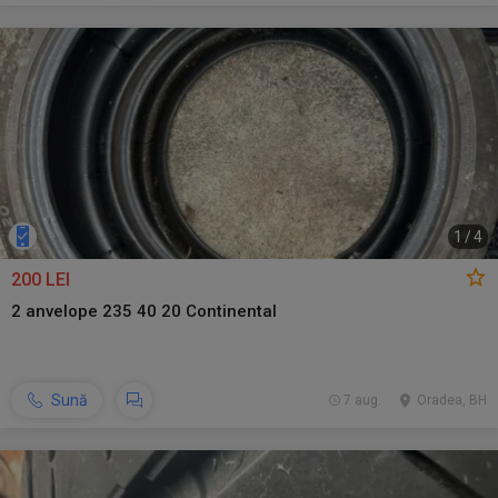
1
/
4
200 LEI
2 anvelope 235 40 20 Continental
Sună
7 aug.
Oradea, BH