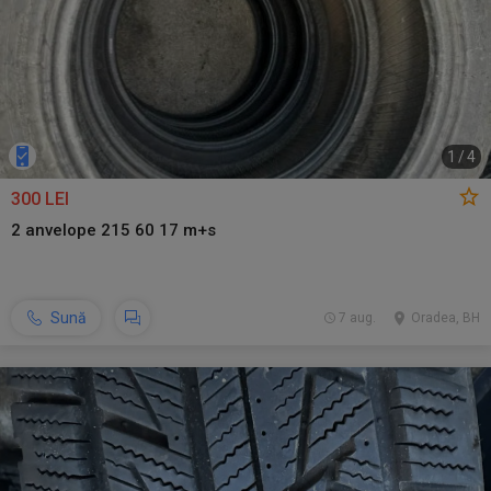
1
/
4
300 LEI
2 anvelope 215 60 17 m+s
Sună
7 aug.
Oradea, BH