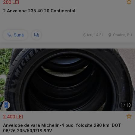
200 LEI
2 Anvelope 235 40 20 Continental
Sună
ieri, 14:21
Oradea, BH
1
/
10
2.400 LEI
Anvelope de vara Michelin-4 buc. folosite 280 km: DOT
08/26 235/50/R19 99V