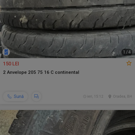
1
/
4
150 LEI
2 Anvelope 205 75 16 C continental
Sună
ieri, 15:12
Oradea, BH