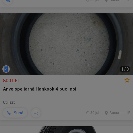
30 jul.
Bucuresti, IF
1
/
3
800 LEI
Anvelope iarnă Hankook 4 buc. noi
Utilizat
Sună
30 jul.
Bucuresti, IF