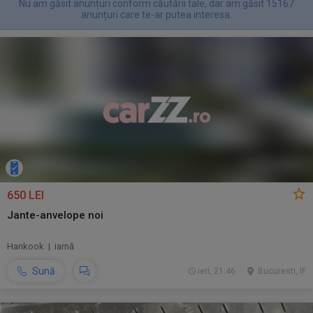
Nu am găsit anunțuri conform căutării tale, dar am găsit 15167
anunțuri care te-ar putea interesa.
650 LEI
Jante-anvelope noi
Hankook | iarnă
Sună
ieri, 21:46
Bucuresti, IF