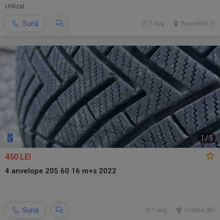
Utilizat
Sună
7 aug.
Bucuresti, IF
1
/
5
450 LEI
4 anvelope 205 60 16 m+s 2022
Sună
7 aug.
Oradea, BH