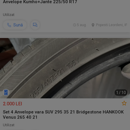
Anvelope Kumho+Jante 225/50 R17
Utilizat
Sună
5 aug.
Popesti Leordeni, IF
1
/
10
2.000 LEI
Set 4 Anvelope vara SUV 295 35 21 Bridgestone HANKOOK
Venus 265 40 21
Utilizat