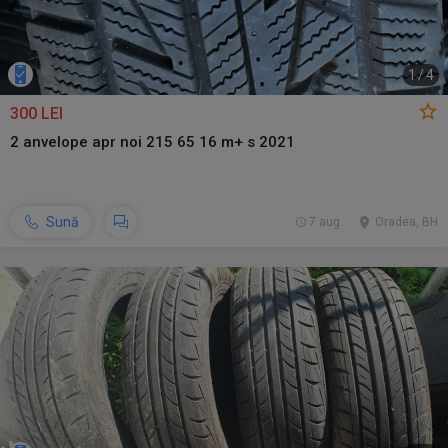
1
/
4
300 LEI
2 anvelope apr noi 215 65 16 m+ s 2021
Sună
7 aug.
Oradea, BH