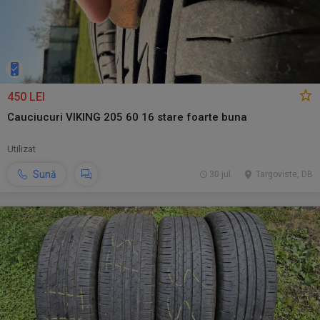
450 LEI
Cauciucuri VIKING 205 60 16 stare foarte buna
Utilizat
Sună
30 jul.
Targoviste, DB