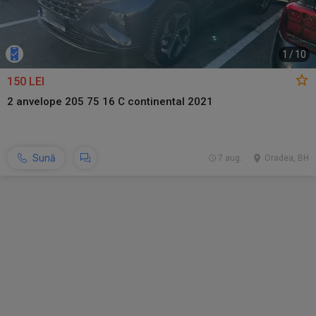
1
/
10
150 LEI
2 anvelope 205 75 16 C continental 2021
Sună
7 aug.
Oradea, BH