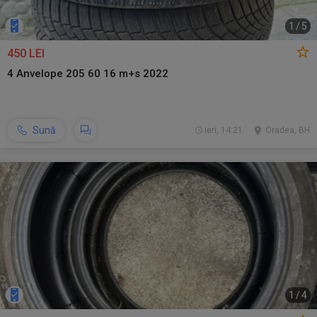
1
/
5
450 LEI
4 Anvelope 205 60 16 m+s 2022
Sună
ieri, 14:21
Oradea, BH
1
/
4