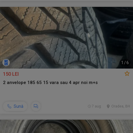
1
/
6
150 LEI
2 anvelope 185 65 15 vara sau 4 apr noi m+s
Sună
7 aug.
Oradea, BH