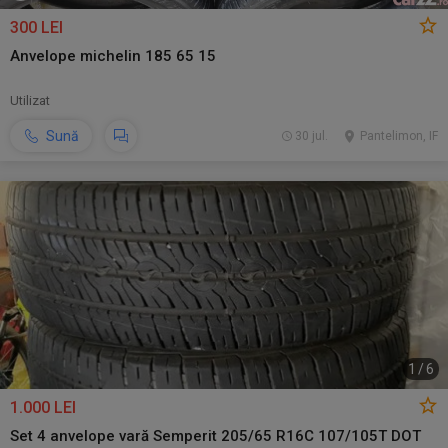
300 LEI
Anvelope michelin 185 65 15
Utilizat
Sună
30 jul.
Pantelimon, IF
1
/
6
1.000 LEI
Set 4 anvelope vară Semperit 205/65 R16C 107/105T DOT