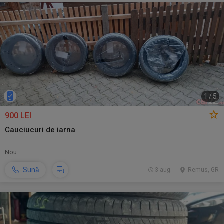
1
/
5
900 LEI
Cauciucuri de iarna
Nou
Sună
3 aug.
Remus, GR