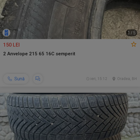
1
/
5
150 LEI
2 Anvelope 215 65 16C semperit
Sună
ieri, 15:12
Oradea, BH