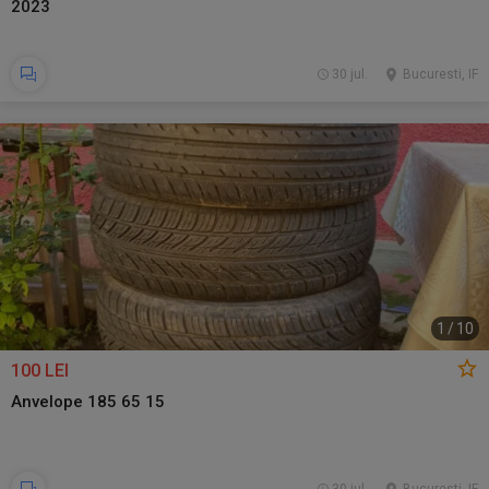
2023
30 jul.
Bucuresti, IF
1
/
10
100 LEI
Anvelope 185 65 15