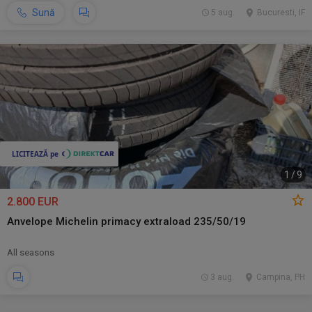
Sună
5 aug.
Bucuresti, IF
1
/
9
2.800 EUR
Anvelope Michelin primacy extraload 235/50/19
All seasons
3 aug.
Campina, PH