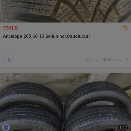
900 LEI
Anvelope 205 60 15 Sailun noi.Cauciucuri
1 aug.
Bucuresti, IF
1
/
7