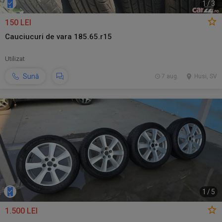
1
/
3
150 LEI
Cauciucuri de vara 185.65.r15
Utilizat
Sună
7 aug.
Husi, SV
1
/
5
1.500 LEI