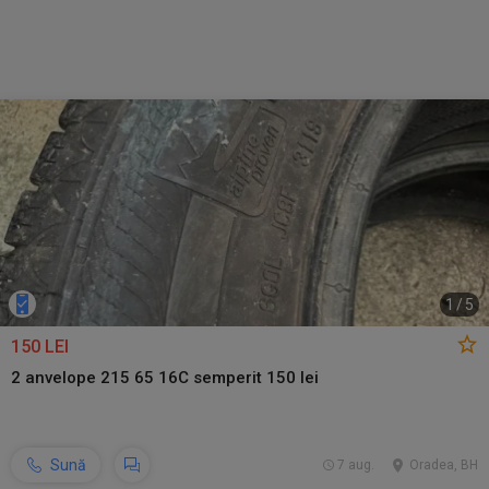
1
/
5
150 LEI
2 anvelope 215 65 16C semperit 150 lei
Sună
7 aug.
Oradea, BH