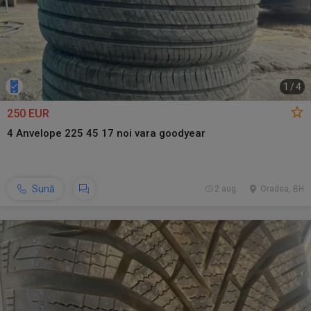
1
/
4
250 EUR
4 Anvelope 225 45 17 noi vara goodyear
Sună
2 aug.
Oradea, BH