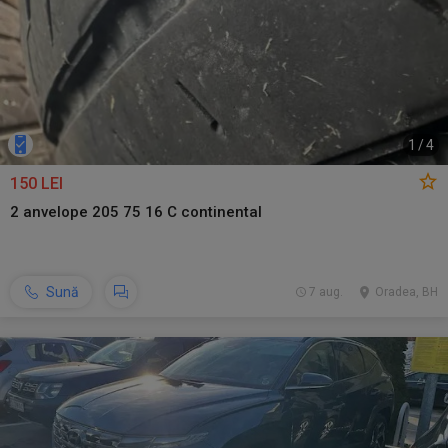
1
/
4
150 LEI
2 anvelope 205 75 16 C continental
Sună
7 aug.
Oradea, BH