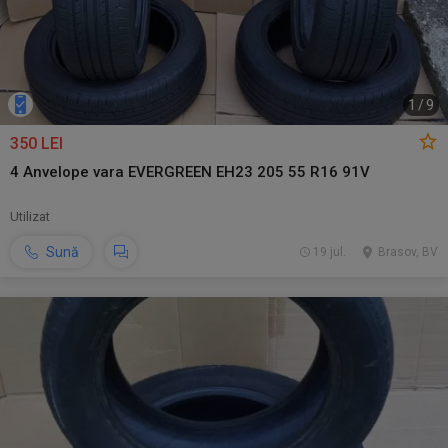
1
/
9
350 LEI
4 Anvelope vara EVERGREEN EH23 205 55 R16 91V
Utilizat
Sună
19 jul.
Brasov, BV