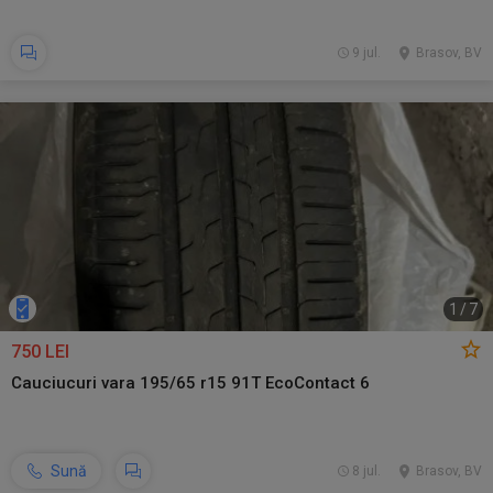
9 jul.
Brasov, BV
1
/
7
750 LEI
Cauciucuri vara 195/65 r15 91T EcoContact 6
Sună
8 jul.
Brasov, BV