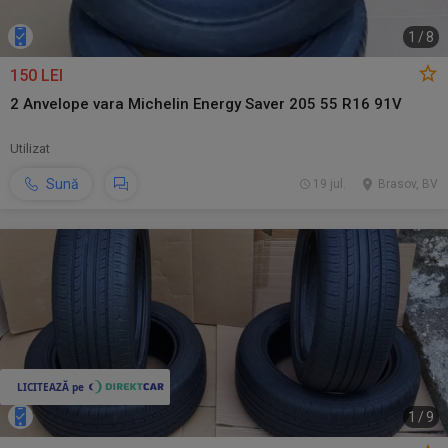
1
/
8
150 LEI
2 Anvelope vara Michelin Energy Saver 205 55 R16 91V
Utilizat
Sună
19 jul.
Brasov, BV
1
/
9