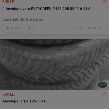
300 LEI
4 Anvelope vara EVERGREEN EH23 205 55 R16 91V
Vară | 205 / 55 / R16 | utilizat
Sună
19 jul.
Brasov, BV
1
/
6
650 LEI
Anvelope iarna 185/65/15