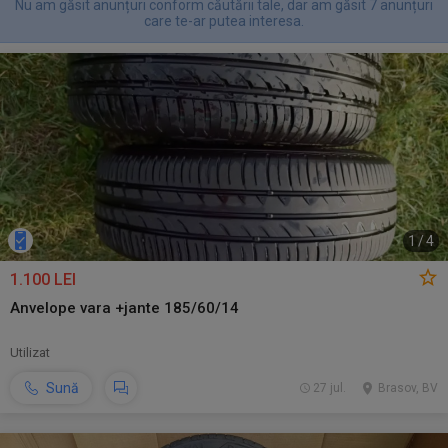
Nu am găsit anunțuri conform căutării tale, dar am găsit 7 anunțuri
care te-ar putea interesa.
1
/
4
1.100 LEI
Anvelope vara +jante 185/60/14
Utilizat
Sună
27 jul.
Brasov, BV