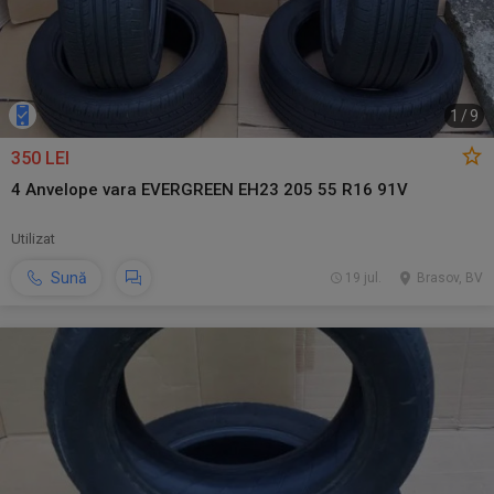
1
/
9
350 LEI
4 Anvelope vara EVERGREEN EH23 205 55 R16 91V
Utilizat
Sună
19 jul.
Brasov, BV