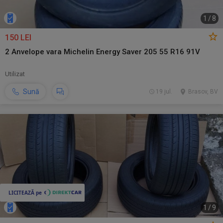
1
/
8
150 LEI
2 Anvelope vara Michelin Energy Saver 205 55 R16 91V
Utilizat
Sună
19 jul.
Brasov, BV
1
/
9