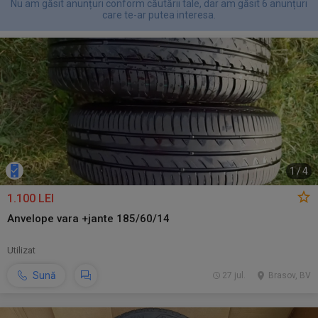
Nu am găsit anunțuri conform căutării tale, dar am găsit 6 anunțuri
care te-ar putea interesa.
1
/
4
1.100 LEI
Anvelope vara +jante 185/60/14
Utilizat
Sună
27 jul.
Brasov, BV