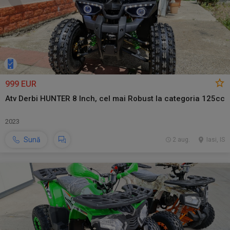
999 EUR
Atv Derbi HUNTER 8 Inch, cel mai Robust la categoria 125cc
2023
Sună
2 aug.
Iasi, IS