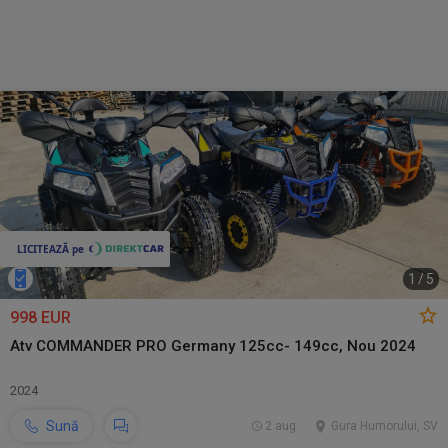
1
/
5
998 EUR
Atv COMMANDER PRO Germany 125cc- 149cc, Nou 2024
2024
Sună
2 aug.
Gura Humorului, SV