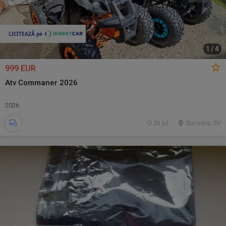
1
/
4
999 EUR
Atv Commaner 2026
2026
26 jul.
Suceava, SV