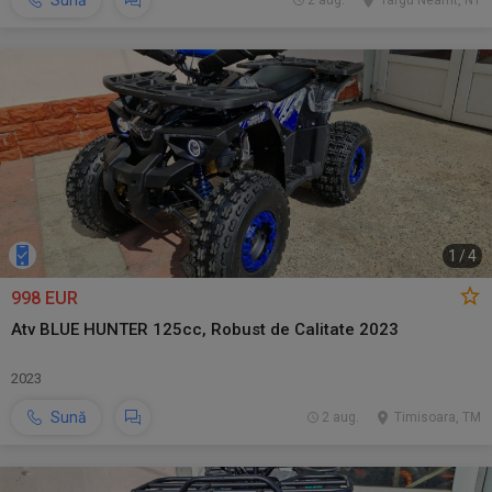
Sună
2 aug.
Targu Neamt, NT
1
/
4
998 EUR
Atv BLUE HUNTER 125cc, Robust de Calitate 2023
2023
Sună
2 aug.
Timisoara, TM