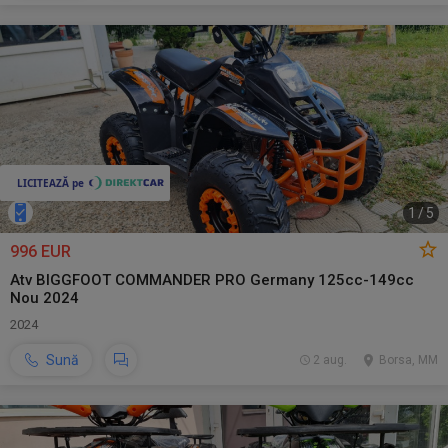
1
/
5
996 EUR
Atv BIGGFOOT COMMANDER PRO Germany 125cc-149cc
Nou 2024
2024
Sună
2 aug.
Borsa, MM