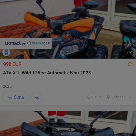
1
/
3
998 EUR
ATV XTL Wild 125cc Automatik Nou 2025
2025
Sună
2 aug.
Botosani, BT