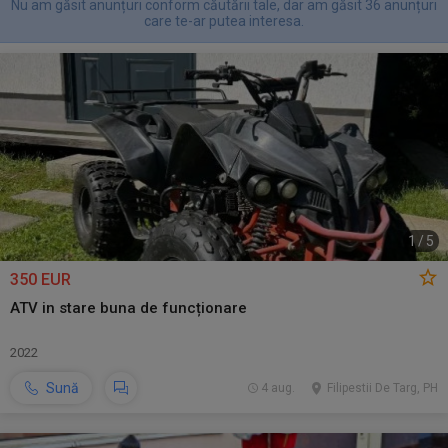
Nu am găsit anunțuri conform căutării tale, dar am găsit 36 anunțuri
care te-ar putea interesa.
1
/
5
350 EUR
ATV in stare buna de funcționare
2022
Sună
4 aug.
Filipestii De Targ, PH