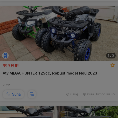
1
/
3
999 EUR
Atv MEGA HUNTER 125cc, Robust model Nou 2023
2022
Sună
2 aug.
Gura Humorului, SV