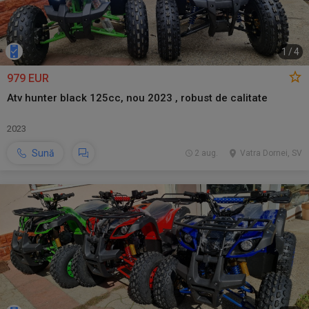
1
/
4
979 EUR
Atv hunter black 125cc, nou 2023 , robust de calitate
2023
Sună
2 aug.
Vatra Dornei, SV