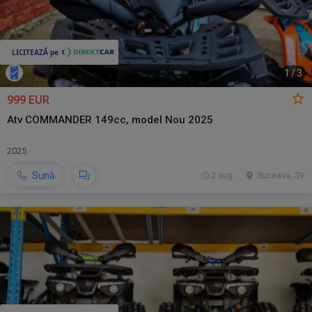
1
/
3
999 EUR
Atv COMMANDER 149cc, model Nou 2025
2025
Sună
2 aug.
Suceava, SV