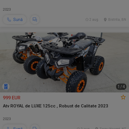
2023
Sună
2 aug.
Bistrita, BN
1
/
4
999 EUR
Atv ROYAL de LUXE 125cc , Robust de Calitate 2023
2023