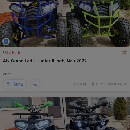
1
/
4
997 EUR
Atv Xenon Led - Hunter 8 Inch, Nou 2022
2022
Sună
2 aug.
Gura Humorului, SV