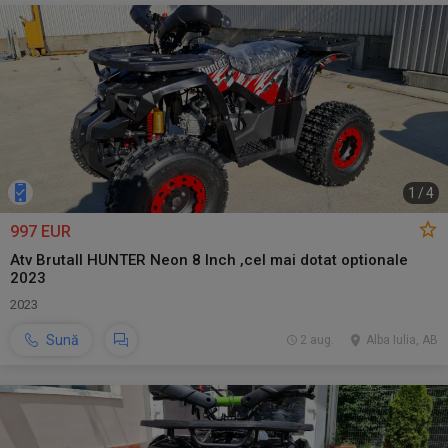
1
/
4
997 EUR
Atv Brutall HUNTER Neon 8 Inch ,cel mai dotat optionale
2023
2023
Sună
2 aug.
Alba Iulia, AB