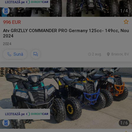
1
/
4
996 EUR
Atv GRIZLLY COMMANDER PRO Germany 125cc- 149cc, Nou
2024
2024
Sună
2 aug.
Brasov, BV
1
/
6