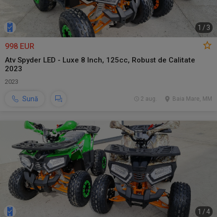
1
/
3
998 EUR
Atv Spyder LED - Luxe 8 Inch, 125cc, Robust de Calitate
2023
2023
Sună
2 aug.
Baia Mare, MM
1
/
4