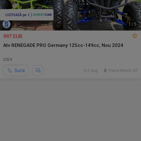
1
/
5
997 EUR
Atv RENEGADE PRO Germany 125cc-149cc, Nou 2024
2024
Sună
2 aug.
Piatra Neamt, NT