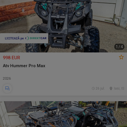
1
/
4
998 EUR
Atv Hummer Pro Max
2026
26 jul.
Iasi, IS