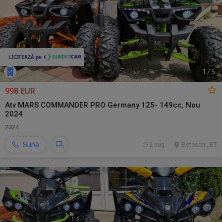
1
/
5
998 EUR
Atv MARS COMMANDER PRO Germany 125- 149cc, Nou
2024
2024
Sună
2 aug.
Botosani, BT