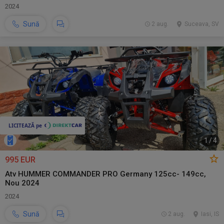
2024
Sună
2 aug.
Suceava, SV
1
/
4
995 EUR
Atv HUMMER COMMANDER PRO Germany 125cc- 149cc,
Nou 2024
2024
Sună
2 aug.
Iasi, IS