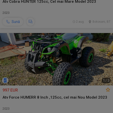
Atv Cobra HUNTER 125cc, Cel mai Mare Model 2023
2023
Sună
2 aug.
Botosani, BT
1
/
3
997 EUR
Atv Force HUMERR 8 Inch ,125cc, cel mai Nou Model 2023
2023