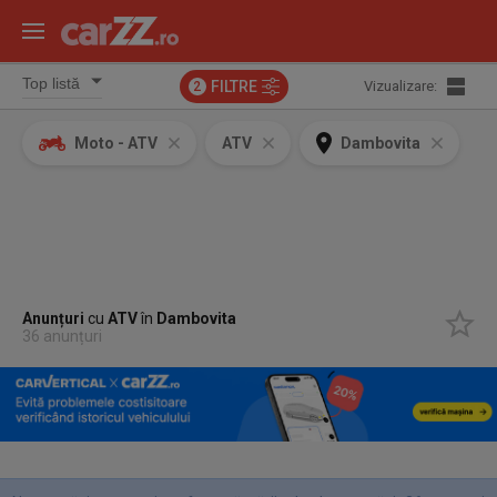
FILTRE
Vizualizare:
2
Moto - ATV
ATV
Dambovita
Anunțuri
cu
ATV
în
Dambovita
36 anunțuri