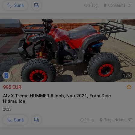
Sună
2 aug.
Constanta, CT
1
/
3
995 EUR
Atv X-Treme HUMMER 8 Inch, Nou 2021, Frani Disc
Hidraulice
2023
Sună
2 aug.
Targu Neamt, NT