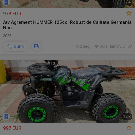
1
/
4
978 EUR
Atv Agrement HUMMER 125cc, Robust de Calitate Germania
Nou
2023
Sună
2 aug.
Gura Humorului, SV
1
/
3
997 EUR