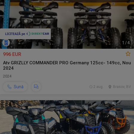
1
/
4
996 EUR
Atv GRIZLLY COMMANDER PRO Germany 125cc- 149cc, Nou
2024
2024
Sună
2 aug.
Brasov, BV