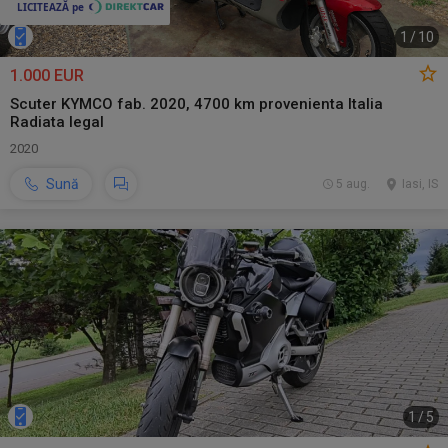
1
/
10
1.000 EUR
Scuter KYMCO fab. 2020, 4700 km provenienta Italia
Radiata legal
2020
Sună
5 aug.
Iasi, IS
1
/
5