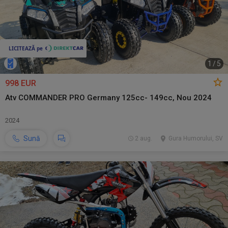
1
/
5
998 EUR
Atv COMMANDER PRO Germany 125cc- 149cc, Nou 2024
2024
Sună
2 aug.
Gura Humorului, SV