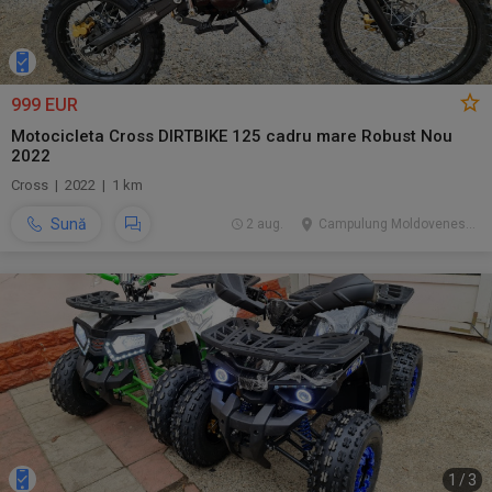
999 EUR
Motocicleta Cross DIRTBIKE 125 cadru mare Robust Nou
2022
Cross | 2022 | 1 km
Sună
2 aug.
Campulung Moldovenesc, SV
1
/
3