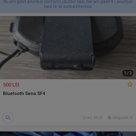
Nu am găsit anunțuri conform căutării tale, dar am găsit 97 anunțuri
care te-ar putea interesa.
1
/
3
500 LEI
Bluetooth Sena SF4
ieri, 08:43
Magurele, IF