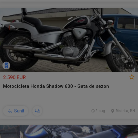
1
/
6
2.590 EUR
Motocicleta Honda Shadow 600 - Gata de sezon
Sună
3 aug.
Bistrita, BN