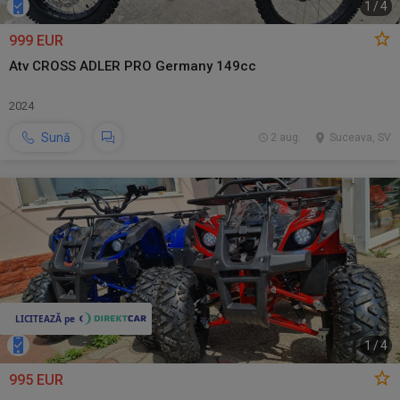
1
/
4
999 EUR
Atv CROSS ADLER PRO Germany 149cc
2024
Sună
2 aug.
Suceava, SV
1
/
4
995 EUR