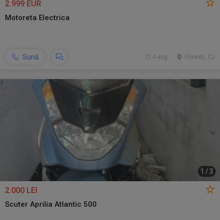
2.999 EUR
Motoreta Electrica
Sună
4 aug.
Floresti, CJ
1
/
3
2.000 LEI
Scuter Aprilia Atlantic 500