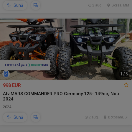
Sună
2 aug.
Borsa, MM
1
/
5
998 EUR
Atv MARS COMMANDER PRO Germany 125- 149cc, Nou
2024
2024
Sună
2 aug.
Botosani, BT