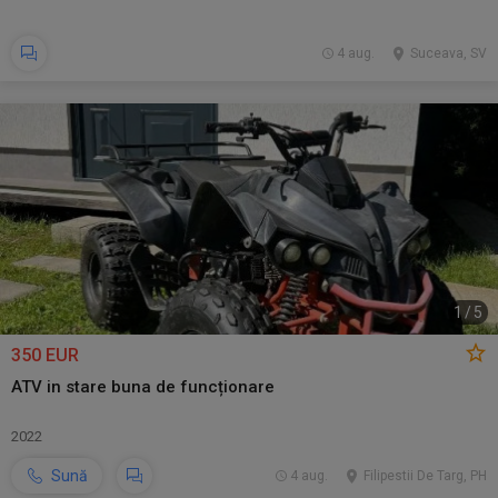
4 aug.
Suceava, SV
1
/
5
350 EUR
ATV in stare buna de funcționare
2022
Sună
4 aug.
Filipestii De Targ, PH