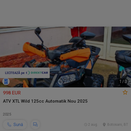
1
/
3
998 EUR
ATV XTL Wild 125cc Automatik Nou 2025
2025
Sună
2 aug.
Botosani, BT