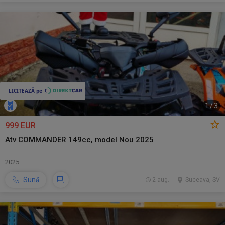
1
/
3
999 EUR
Atv COMMANDER 149cc, model Nou 2025
2025
Sună
2 aug.
Suceava, SV