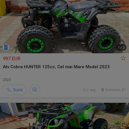
1
/
3
997 EUR
Atv Cobra HUNTER 125cc, Cel mai Mare Model 2023
2023
Sună
2 aug.
Botosani, BT