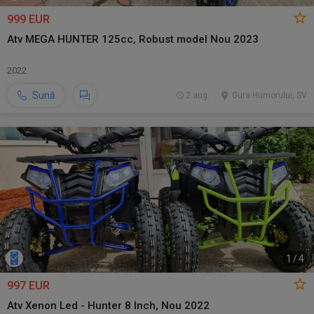
999 EUR
Atv MEGA HUNTER 125cc, Robust model Nou 2023
2022
Sună
2 aug.
Gura Humorului, SV
1
/
4
997 EUR
Atv Xenon Led - Hunter 8 Inch, Nou 2022