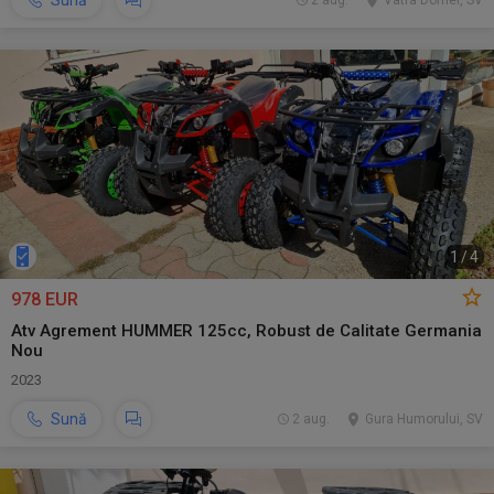
Sună
2 aug.
Vatra Dornei, SV
1
/
4
978 EUR
Atv Agrement HUMMER 125cc, Robust de Calitate Germania
Nou
2023
Sună
2 aug.
Gura Humorului, SV