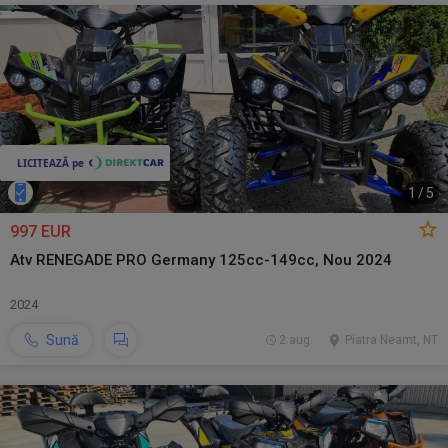
1
/
5
997 EUR
Atv RENEGADE PRO Germany 125cc-149cc, Nou 2024
2024
Sună
2 aug.
Piatra Neamt, NT