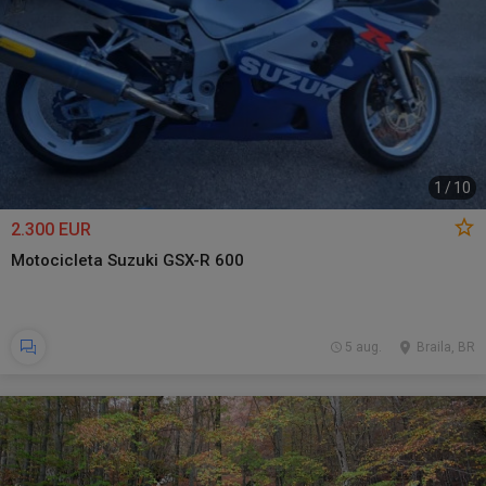
1
/
10
2.300 EUR
Motocicleta Suzuki GSX-R 600
5 aug.
Braila, BR