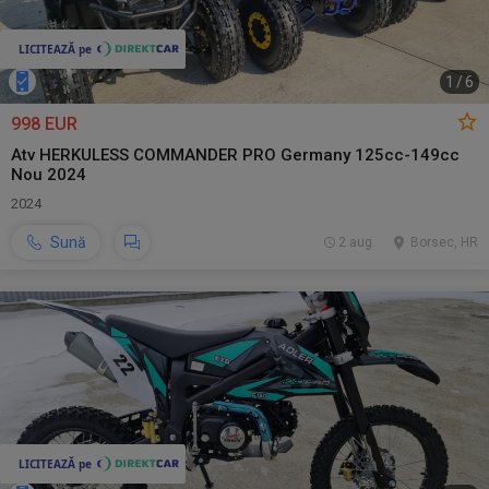
1
/
6
998 EUR
Atv HERKULESS COMMANDER PRO Germany 125cc-149cc
Nou 2024
2024
Sună
2 aug.
Borsec, HR