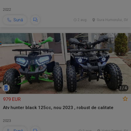
2022
Sună
2 aug.
Gura Humorului, SV
1
/
4
979 EUR
Atv hunter black 125cc, nou 2023 , robust de calitate
2023