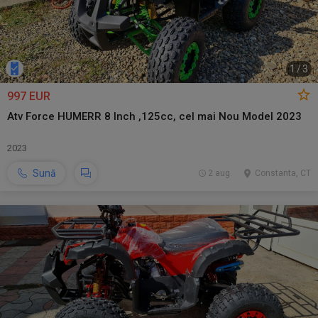
1
/
3
997 EUR
Atv Force HUMERR 8 Inch ,125cc, cel mai Nou Model 2023
2023
Sună
2 aug.
Constanta, CT