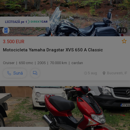
1
/
6
3.500 EUR
Motocicleta Yamaha Dragstar XVS 650 A Classic
Cruiser | 650 cmc | 2005 | 70.000 km | cardan
Sună
5 aug.
Bucuresti, IF