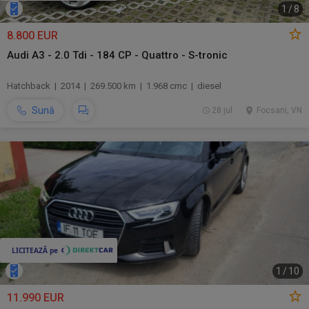
1
/
8
8.800 EUR
Audi A3 - 2.0 Tdi - 184 CP - Quattro - S-tronic
Hatchback | 2014 | 269.500 km | 1.968 cmc | diesel
Sună
28 jul.
Focsani, VN
1
/
10
11.990 EUR