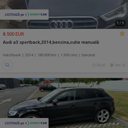
1
/
9
8.500 EUR
Audi a3 sportback,2014,benzina,cutie manuală
Hatchback | 2014 | 185.000 km | 1.395 cmc | benzină
28 jul.
Iasi, IS