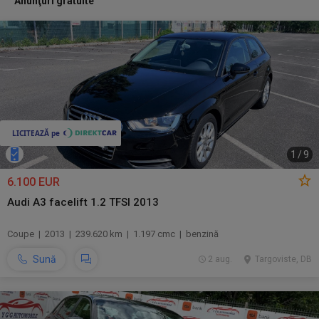
Anunţuri gratuite
1
/
9
6.100 EUR
Audi A3 facelift 1.2 TFSI 2013
Coupe | 2013 | 239.620 km | 1.197 cmc | benzină
Sună
2 aug.
Targoviste, DB