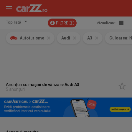
FILTRE
Vizualizare:
4
Autoturisme
Audi
A3
Culoarea:
N
Anunțuri cu
mașini de vânzare Audi A3
5 anunțuri