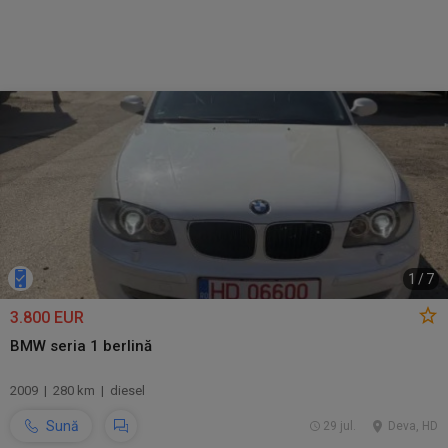
1
/
7
3.800 EUR
BMW seria 1 berlină
2009 | 280 km | diesel
Sună
29 jul.
Deva, HD