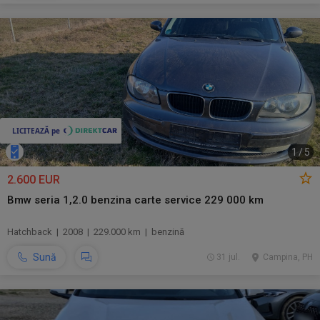
1
/
5
2.600 EUR
Bmw seria 1,2.0 benzina carte service 229 000 km
Hatchback | 2008 | 229.000 km | benzină
Sună
31 jul.
Campina, PH