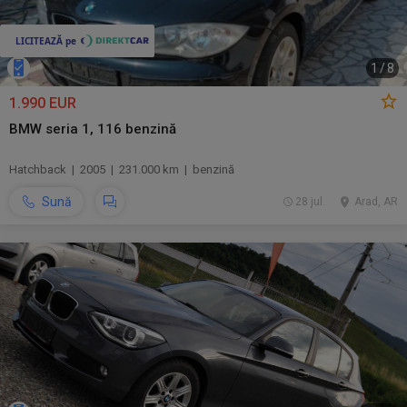
1
/
8
1.990 EUR
BMW seria 1, 116 benzină
Hatchback | 2005 | 231.000 km | benzină
Sună
28 jul.
Arad, AR