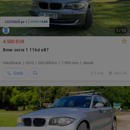
1
/
10
4.500 EUR
Bmw seria 1 116d e87
Hatchback | 2010 | 260.000 km | 1.995 cmc | diesel
Sună
3 aug.
Sibiu, SB