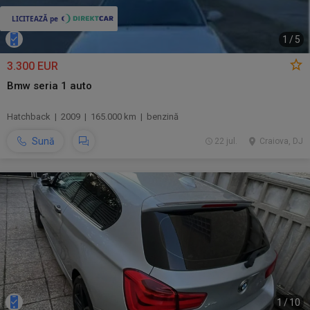
1
/
5
3.300 EUR
Bmw seria 1 auto
Hatchback | 2009 | 165.000 km | benzină
Sună
22 jul.
Craiova, DJ
1
/
10