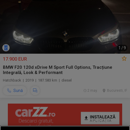
1
/
9
17.900 EUR
BMW F20 120d xDrive M Sport Full Options, Tracțiune
Integrală, Look & Performant
Hatchback | 2019 | 187.583 km | diesel
Sună
2 may.
Bucuresti, IF