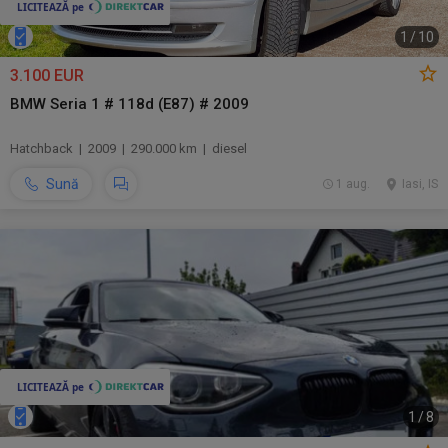
1
/
10
3.100 EUR
BMW Seria 1 # 118d (E87) # 2009
Hatchback | 2009 | 290.000 km | diesel
Sună
1 aug.
Iasi, IS
1
/
8