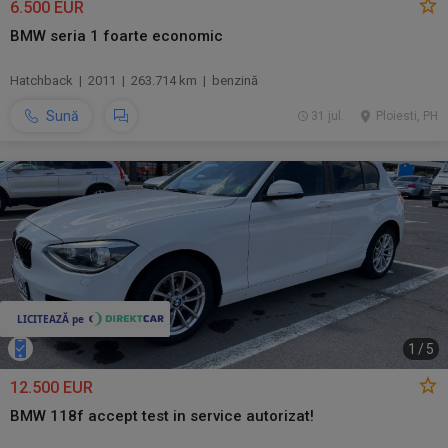
6.500 EUR
BMW seria 1 foarte economic
Hatchback | 2011 | 263.714 km | benzină
Sună
31 jul.
Ploiesti, PH
1
/
5
12.500 EUR
BMW 118f accept test in service autorizat!