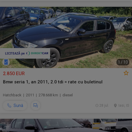
1
/
10
2.850 EUR
Bmw seria 1, an 2011, 2.0 tdi = rate cu buletinul
Hatchback | 2011 | 278.668 km | diesel
Sună
28 jul.
Iasi, IS