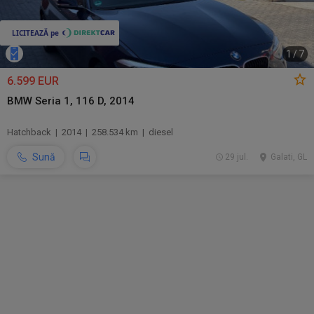
1
/
7
6.599 EUR
BMW Seria 1, 116 D, 2014
Hatchback | 2014 | 258.534 km | diesel
Sună
29 jul.
Galati, GL