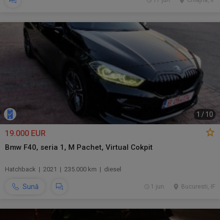
17 jun.
Chiajna, IF
1
/
10
19.000 EUR
Bmw F40, seria 1, M Pachet, Virtual Cokpit
Hatchback | 2021 | 235.000 km | diesel
Sună
1 jun.
Bucuresti, IF