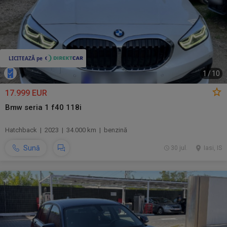
1
/
10
17.999 EUR
Bmw seria 1 f40 118i
Hatchback | 2023 | 34.000 km | benzină
Sună
30 jul.
Iasi, IS