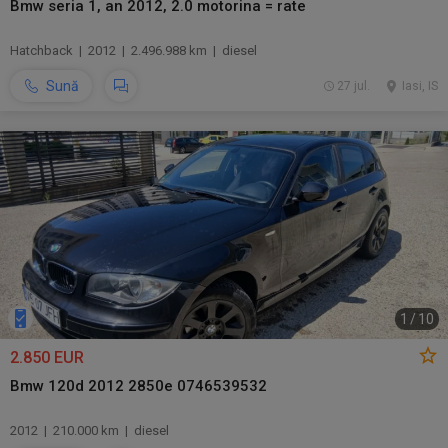
Bmw seria 1, an 2012, 2.0 motorina = rate
Hatchback | 2012 | 2.496.988 km | diesel
Sună
27 jul.
Iasi, IS
1
/
10
2.850 EUR
Bmw 120d 2012 2850e 0746539532
2012 | 210.000 km | diesel