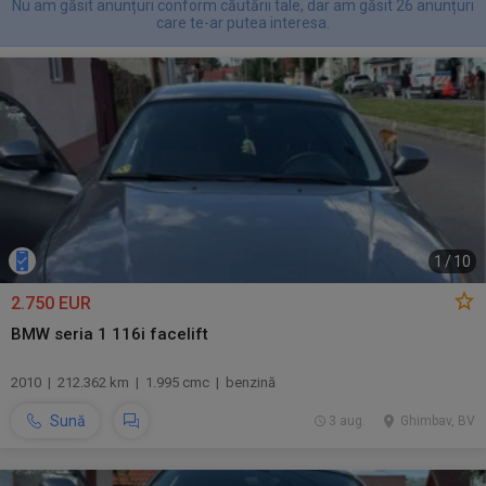
Nu am găsit anunțuri conform căutării tale, dar am găsit 26 anunțuri
care te-ar putea interesa.
1
/
10
2.750 EUR
BMW seria 1 116i facelift
2010 | 212.362 km | 1.995 cmc | benzină
Sună
3 aug.
Ghimbav, BV