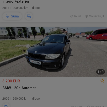
interior/exterior
2014 | 200.000 km | diesel
Sună
16 jul.
Voluntari, IF
1
/
9
3.200 EUR
BMW 120d Automat
2006 | 260.000 km | diesel