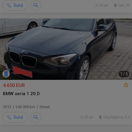
Sună
26 jul.
Iasi, IS
1
/
5
4.650 EUR
BMW seria 1 20.D
2012 | 240.000 km | diesel
Sună
25 jul.
Cluj-Napoca, CJ