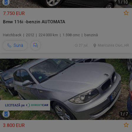
1
/
10
7.750 EUR
Bmw 116i -benzin AUTOMATA
Hatchback | 2012 | 224.000 km | 1.598 cmc | benzină
Sună
27 jul.
Miercurea Ciuc, HR
1
/
7
3.800 EUR