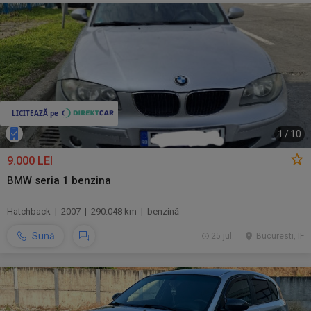
1
/
10
9.000 LEI
BMW seria 1 benzina
Hatchback | 2007 | 290.048 km | benzină
Sună
25 jul.
Bucuresti, IF