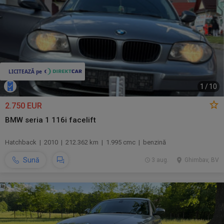
1
/
10
2.750 EUR
BMW seria 1 116i facelift
Hatchback | 2010 | 212.362 km | 1.995 cmc | benzină
Sună
3 aug.
Ghimbav, BV