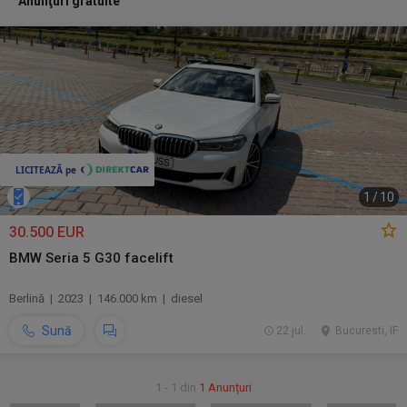
Anunţuri gratuite
1
/
10
30.500 EUR
BMW Seria 5 G30 facelift
Berlină | 2023 | 146.000 km | diesel
Sună
22 jul.
Bucuresti, IF
1 - 1 din
1 Anunțuri