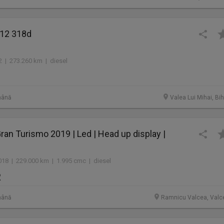
12 318d
2 | 273.260 km | diesel
mână
Valea Lui Mihai, Bi
n Turismo 2019 | Led | Head up display |
018 | 229.000 km | 1.995 cmc | diesel
R
mână
Ramnicu Valcea, Valc