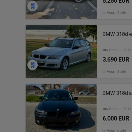
5.250 EUR
Acum 2 zile
BMW 318d e91
Break | 2011
3.690 EUR
Acum 3 zile
BMW 318d a
Break | 2011
6.000 EUR
Acum 6 zile