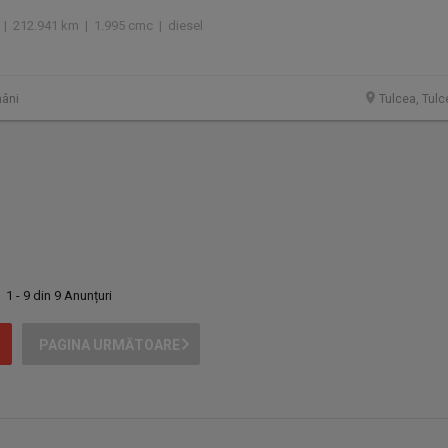
 | 212.941 km | 1.995 cmc | diesel
âni
Tulcea, Tulc
1 - 9 din 9 Anunțuri
PAGINA URMĂTOARE