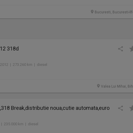
Bucuresti, Bucuresti-Il
12 318d
2012 | 273.260 km | diesel
Valea Lui Mihai, Bi
318 Break,distributie noua,cutie automata,euro
 | 235.000 km | diesel