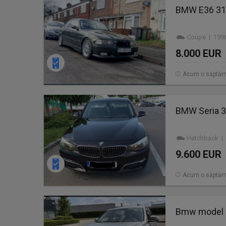
BMW E36 318
Coupe | 1996
8.000 EUR
Acum o săptă
BMW Seria 3
Hatchback | 
9.600 EUR
Acum o săptă
Bmw model 3