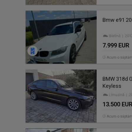
Bmw e91 20
Berlină | 201
7.999 EUR
Acum o săptă
BMW 318d Gra
Keyless
Limuzină | 2
13.500 EU
Acum o săptă