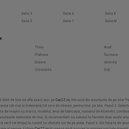
Seria 3
Seria 6
Seria 8
Seria 5
Seria 7
Seria M
e
Timis
Arad
Prahova
Suceava
Brasov
Ialomita
Constanta
Dolj
orit de tine se află exact aici, pe
CarZZ.ro
, într-unul din anunțurile de pe site! 
vea cât mai la îndemână tot ce e de interes, pentru tine, pe site. Pasul 2: Selecte
sta de mașini cu marca, modelul, anul de fabricație, numărul de kilometri, combusti
u anunțurile selectate de tine, îți recomandăm să salvezi la favorite doar acele anun
vei fi tot timpul la curent cu ofertele noi de pe piață. Pasul 6: Din lista ta de an
 care ai nevoie. Echipa
CarZZ.ro
îți urează mult succes în găsirea noii tale mașini!