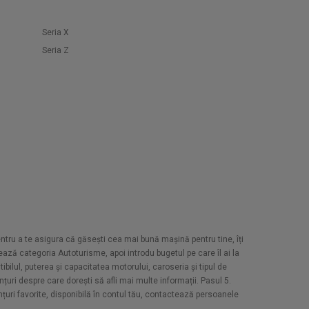
Seria X
Seria Z
Pentru a te asigura că găsești cea mai bună mașină pentru tine, îți
ază categoria Autoturisme, apoi introdu bugetul pe care îl ai la
bilul, puterea și capacitatea motorului, caroseria și tipul de
țuri despre care dorești să afli mai multe informații. Pasul 5.
unțuri favorite, disponibilă în contul tău, contactează persoanele