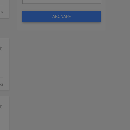
fov
ABONARE
hor