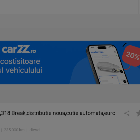
318 Break,distributie noua,cutie automata,euro
 | 235.000 km | diesel