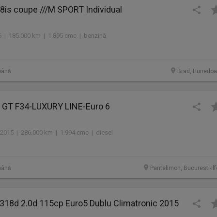
is coupe ///M SPORT Individual
 | 185.000 km | 1.895 cmc | benzină
mână
Brad, Hunedoa
 GT F34-LUXURY LINE-Euro 6
2015 | 286.000 km | 1.994 cmc | diesel
mână
Pantelimon, Bucuresti-Ilf
18d 2.0d 115cp Euro5 Dublu Climatronic 2015