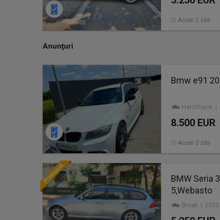
5.250 EUR
Acum 2 zile
Anunţuri
Bmw e91 20
Hatchback | 
8.500 EUR
Acum 2 zile
BMW Seria 3,
5,Webasto
Break | 2010