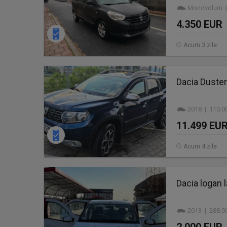
Monovolum | 
4.350 EUR
Acum 3 zile
Dacia Duster
2018 | 110.0
11.499 EU
Acum 4 zile
Dacia logan 
2013 | 288.0