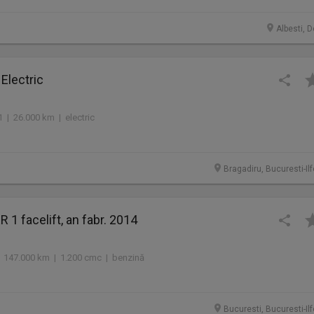
Albesti, D
 Electric
1 | 26.000 km | electric
Bragadiru, Bucuresti-Il
 1 facelift, an fabr. 2014
 147.000 km | 1.200 cmc | benzină
Bucuresti, Bucuresti-Il