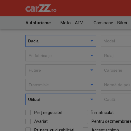
Autoturisme
Moto - ATV
Camioane - Bărci
Preț negociabil
Înmatriculat
Avariat
Pentru dezmembrar
Pt. pers. cu dizabilităţi
Accept schimb