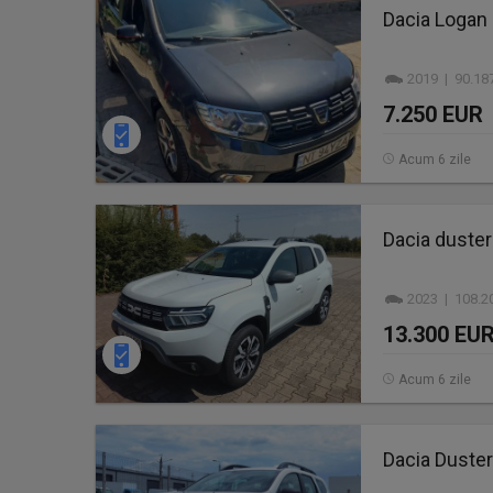
Dacia Logan 
2019 | 90.18
7.250 EUR
Acum 6 zile
Dacia duster 
2023 | 108.2
13.300 EU
Acum 6 zile
Dacia Duster