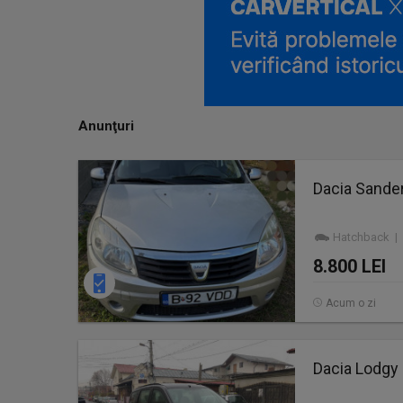
Anunţuri
Dacia Sander
Hatchback | 
8.800 LEI
Acum o zi
Dacia Lodgy