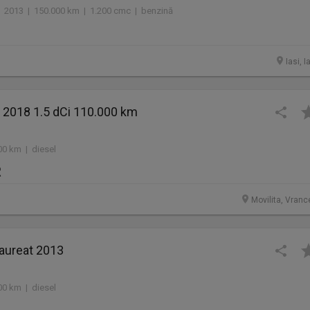
2013 | 150.000 km | 1.200 cmc | benzină
Iasi, I
 2018 1.5 dCi 110.000 km
00 km | diesel
R
Movilita, Vranc
laureat 2013
00 km | diesel