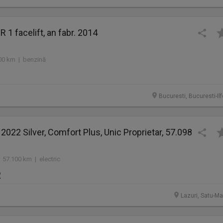
 1 facelift, an fabr. 2014
00 km | benzină
Bucuresti, Bucuresti-Il
 2022 Silver, Comfort Plus, Unic Proprietar, 57.098
 57.100 km | electric
R
Lazuri, Satu-Ma