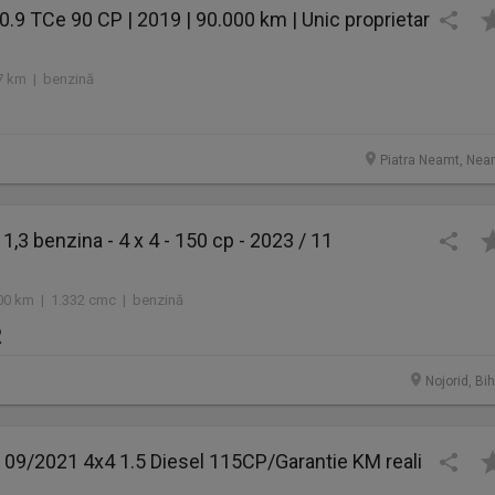
0.9 TCe 90 CP | 2019 | 90.000 km | Unic proprietar
7 km | benzină
Piatra Neamt, Nea
1,3 benzina - 4 x 4 - 150 cp - 2023 / 11
00 km | 1.332 cmc | benzină
R
Nojorid, Bi
 09/2021 4x4 1.5 Diesel 115CP/Garantie KM reali