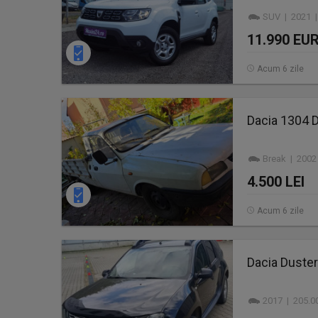
SUV | 2021 |
11.990 EU
Acum 6 zile
Dacia 1304 
Break | 2002
4.500 LEI
Acum 6 zile
Dacia Duste
2017 | 205.0