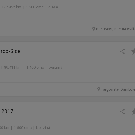
 147.452 km | 1.500 cmc | diesel
R
Bucuresti, Bucuresti-Il
Drop-Side
 | 89.411 km | 1.400 cmc | benzină
Targoviste, Dambovi
r 2017
00 km | 1.600 cmc | benzină