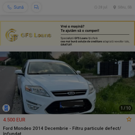
Sună
28 jul.
Sibiu, SB
1
/
10
4.500 EUR
Ford Mondeo 2014 Decembrie - Filtru particule defect/
înfundat