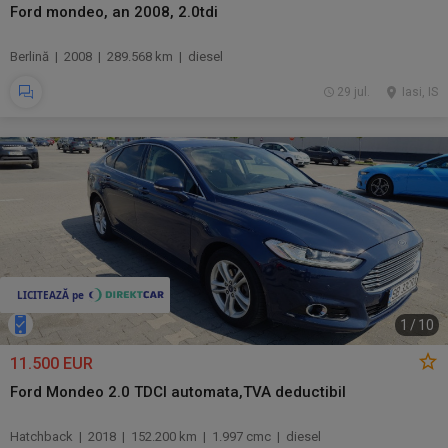
Ford mondeo, an 2008, 2.0tdi
Berlină | 2008 | 289.568 km | diesel
29 jul.
Iasi, IS
1
/
10
11.500 EUR
Ford Mondeo 2.0 TDCI automata,TVA deductibil
Hatchback | 2018 | 152.200 km | 1.997 cmc | diesel