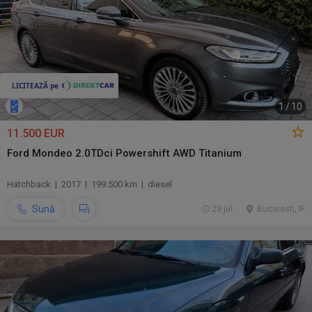
1
/
10
11.500 EUR
Ford Mondeo 2.0TDci Powershift AWD Titanium
Hatchback | 2017 | 199.500 km | diesel
Sună
23 jul.
Bucuresti, IF