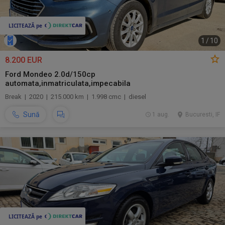
1
/
10
8.200 EUR
Ford Mondeo 2.0d/150cp
automata,inmatriculata,impecabila
Break | 2020 | 215.000 km | 1.998 cmc | diesel
Sună
1 aug.
Bucuresti, IF