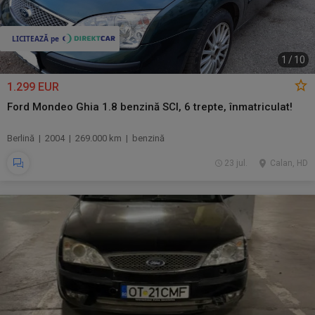
1
/
10
1.299 EUR
Ford Mondeo Ghia 1.8 benzină SCI, 6 trepte, înmatriculat!
Berlină | 2004 | 269.000 km | benzină
23 jul.
Calan, HD