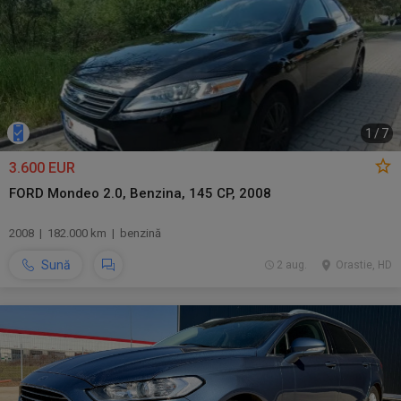
1
/
7
3.600 EUR
FORD Mondeo 2.0, Benzina, 145 CP, 2008
2008 | 182.000 km | benzină
Sună
2 aug.
Orastie, HD