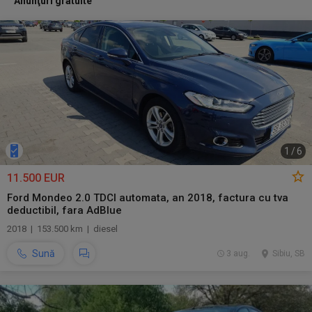
Anunţuri gratuite
1
/
6
11.500 EUR
Ford Mondeo 2.0 TDCI automata, an 2018, factura cu tva
deductibil, fara AdBlue
2018 | 153.500 km | diesel
Sună
3 aug.
Sibiu, SB