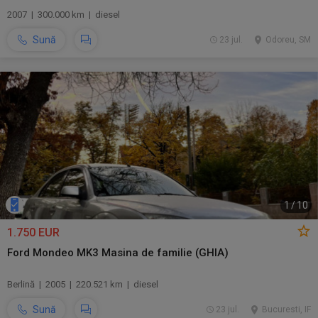
2007 | 300.000 km | diesel
Sună
23 jul.
Odoreu, SM
1
/
10
1.750 EUR
Ford Mondeo MK3 Masina de familie (GHIA)
Berlină | 2005 | 220.521 km | diesel
Sună
23 jul.
Bucuresti, IF