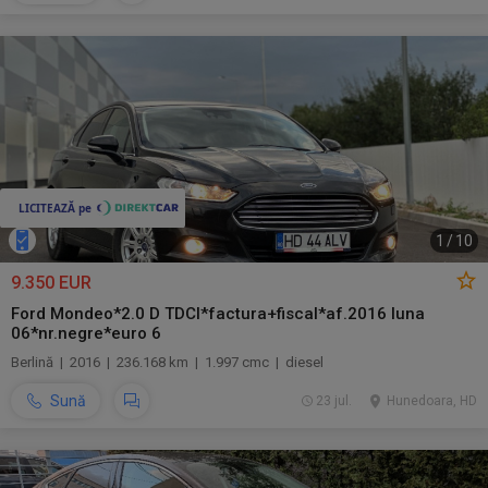
1
/
10
9.350 EUR
Ford Mondeo*2.0 D TDCI*factura+fiscal*af.2016 luna
06*nr.negre*euro 6
Berlină | 2016 | 236.168 km | 1.997 cmc | diesel
Sună
23 jul.
Hunedoara, HD