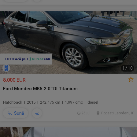
1
/
10
8.000 EUR
Ford Mondeo MK5 2.0TDI Titanium
Hatchback | 2015 | 242.475 km | 1.997 cmc | diesel
Sună
25 jul.
Popesti Leordeni, IF