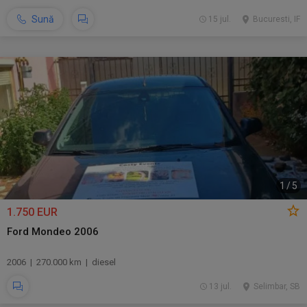
Sună
15 jul.
Bucuresti, IF
1
/
5
1.750 EUR
Ford Mondeo 2006
2006 | 270.000 km | diesel
13 jul.
Selimbar, SB