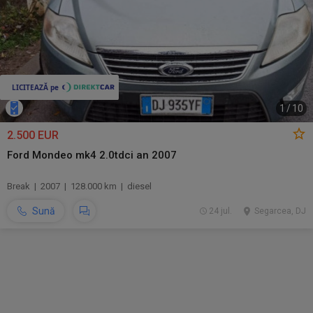
1
/
10
2.500 EUR
Ford Mondeo mk4 2.0tdci an 2007
Break | 2007 | 128.000 km | diesel
Sună
24 jul.
Segarcea, DJ