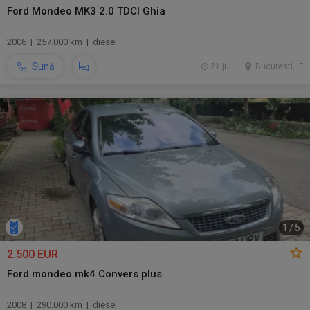
Ford Mondeo MK3 2.0 TDCI Ghia
2006 | 257.000 km | diesel
Sună
21 jul.
Bucuresti, IF
1
/
5
2.500 EUR
Ford mondeo mk4 Convers plus
2008 | 290.000 km | diesel