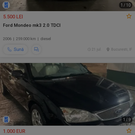
1
/
10
5.500 LEI
Ford Mondeo mk3 2.0 TDCI
2006 | 259.000 km | diesel
Sună
21 jul.
Bucuresti, IF
1
/
9
1.000 EUR