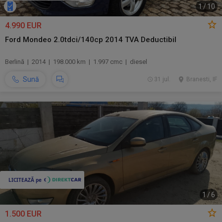
1
/
10
4.990 EUR
Ford Mondeo 2.0tdci/140cp 2014 TVA Deductibil
Berlină | 2014 | 198.000 km | 1.997 cmc | diesel
Sună
31 jul.
Branesti, IF
1
/
6
1.500 EUR