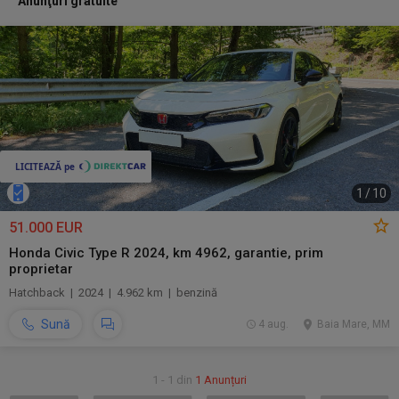
Anunţuri gratuite
1
/
10
51.000 EUR
Honda Civic Type R 2024, km 4962, garantie, prim
proprietar
Hatchback | 2024 | 4.962 km | benzină
Sună
4 aug.
Baia Mare, MM
1 - 1 din
1 Anunțuri