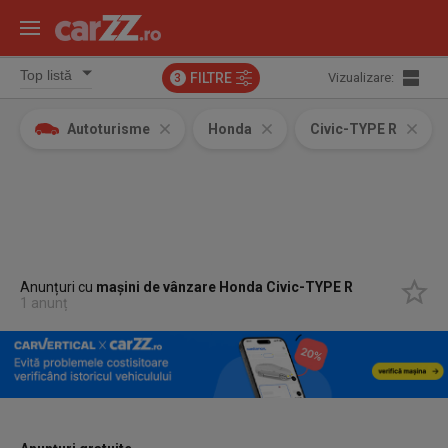
FILTRE
Vizualizare:
3
Autoturisme
Honda
Civic-TYPE R
Anunțuri cu
mașini de vânzare Honda Civic-TYPE R
1 anunț