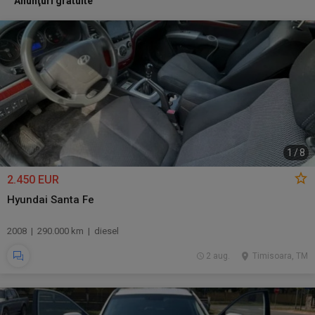
Anunţuri gratuite
1
/
8
2.450 EUR
Hyundai Santa Fe
2008 | 290.000 km | diesel
2 aug.
Timisoara, TM