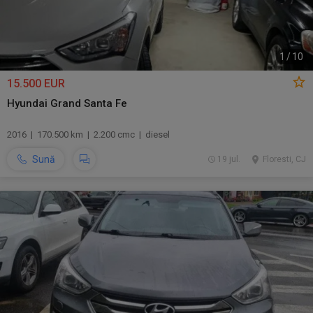
1
/
10
15.500 EUR
Hyundai Grand Santa Fe
2016 | 170.500 km | 2.200 cmc | diesel
Sună
19 jul.
Floresti, CJ