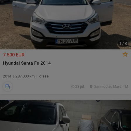
1
/
8
7.500 EUR
Hyundai Santa Fe 2014
2014 | 287.000 km | diesel
23 jul.
Sannicolau Mare, TM