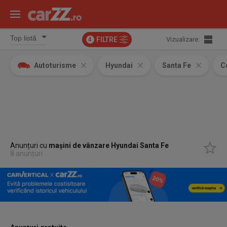
FILTRE
Vizualizare:
4
Autoturisme
Hyundai
Santa Fe
C
Anunțuri cu
mașini de vânzare Hyundai Santa Fe
8 anunțuri