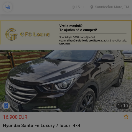
15 jul.
Sannicolau Mare, TM
1
/
10
16.900 EUR
Hyundai Santa Fe Luxury 7 locuri 4×4