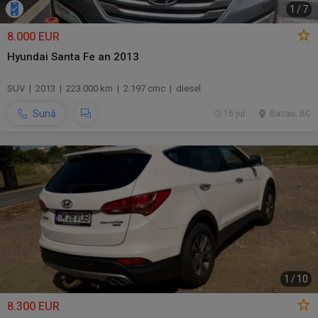
1
/
7
8.000 EUR
Hyundai Santa Fe an 2013
SUV | 2013 | 223.000 km | 2.197 cmc | diesel
Sună
16 jul.
Bacau, BC
1
/
10
8.300 EUR