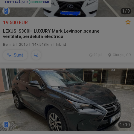
1
/
9
19.500 EUR
LEXUS IS300H LUXURY Mark Levinson,scaune
ventilate,perdeluta electrica
Berlină | 2015 | 147.548 km | hibrid
Sună
29 jul.
Giurgiu, GR
1
/
10