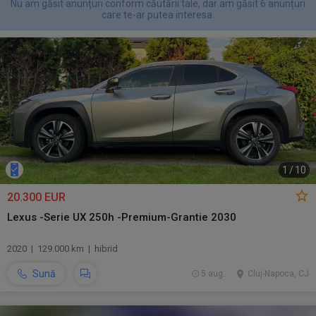
Nu am găsit anunțuri conform căutării tale, dar am găsit 6 anunțuri
care te-ar putea interesa.
1
/
10
20.300 EUR
Lexus -Serie UX 250h -Premium-Grantie 2030
2020 | 129.000 km | hibrid
Sună
5 aug.
Cluj-Napoca, CJ