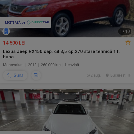
1
/
10
14.500 LEI
Lexus Jeep RX450 cap. cil 3,5 cp.270 stare tehnică f.f.
buna
Monovolum | 2012 | 260.000 km | benzină
Sună
2 aug.
Bucuresti, IF