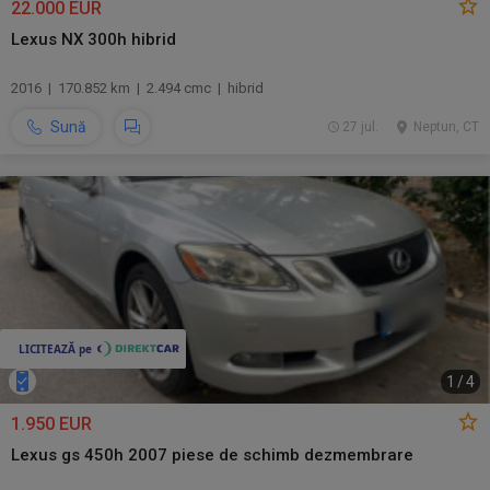
22.000 EUR
Lexus NX 300h hibrid
2016 | 170.852 km | 2.494 cmc | hibrid
Sună
27 jul.
Neptun, CT
1
/
4
1.950 EUR
Lexus gs 450h 2007 piese de schimb dezmembrare