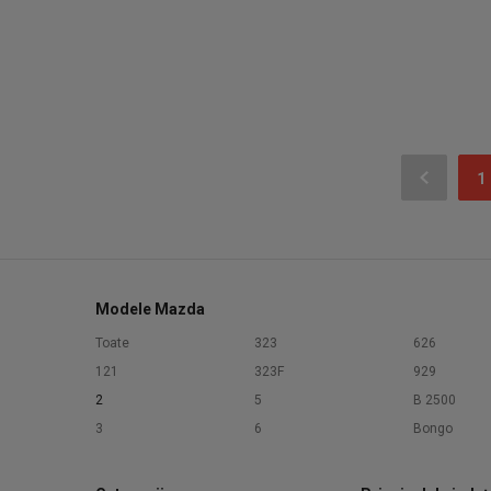
1
Modele Mazda
Toate
323
626
121
323F
929
2
5
B 2500
3
6
Bongo