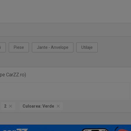
i
Piese
Jante - Anvelope
Utilaje
 pe CarZZ.ro)
2
Culoarea:
Verde