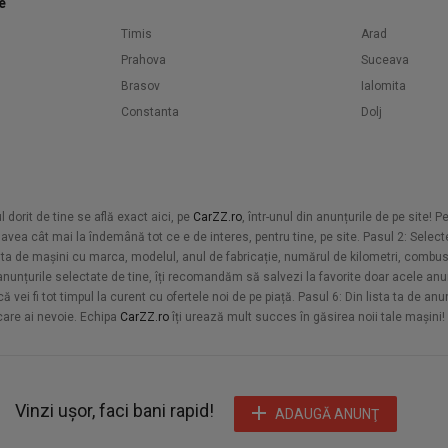
e
Timis
Arad
Prahova
Suceava
Brasov
Ialomita
Constanta
Dolj
orit de tine se află exact aici, pe
CarZZ.ro
, într-unul din anunțurile de pe site! 
vea cât mai la îndemână tot ce e de interes, pentru tine, pe site. Pasul 2: Selecte
sta de mașini cu marca, modelul, anul de fabricație, numărul de kilometri, combusti
u anunțurile selectate de tine, îți recomandăm să salvezi la favorite doar acele anun
vei fi tot timpul la curent cu ofertele noi de pe piață. Pasul 6: Din lista ta de an
 care ai nevoie. Echipa
CarZZ.ro
îți urează mult succes în găsirea noii tale mașini!
Vinzi ușor, faci bani rapid!
ADAUGĂ ANUNŢ