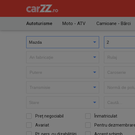
Autoturisme
Moto - ATV
Camioane - Bărci
Preț negociabil
Înmatriculat
Avariat
Pentru dezmembrar
Pt. pers. cu dizabilităţi
Accept schimb