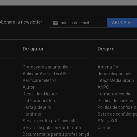
Abonare la newsletter
ABONARE
De ajutor
Despre
Promovarea anunțurilor
Antena TV
Aplicații: Android și iOS
Joburi disponibile
Verificare telefon
Intact Media Group
Ajutor
ANPC
Reguli de utilizare
Termeni și condiții
Listă producători
Politica de cookies
Harta judeţelor
Politica de confidenț
Hartă site
Setări de confiden
Servicii pentru profesioniști
SAL și SOL
Servicii de publicare automată
Contact
Documentație pentru profesioniști