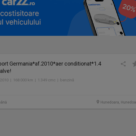
ort Germania*af.2010*aer conditionat*1.4
alve!
2010 | 168.000 km | 1.349 cmc | benzină
mână
Hunedoara, Hunedoa