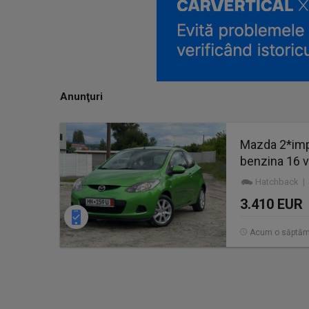
Anunţuri
Mazda 2*imp
benzina 16 v
Hatchback | 
3.410 EUR
Acum o săptă