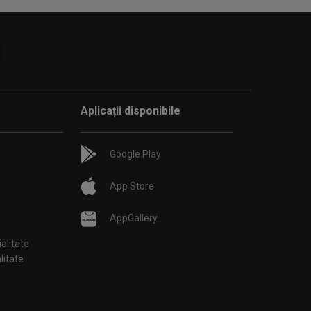
Aplicații disponibile
Google Play
App Store
AppGallery
ialitate
țialitate