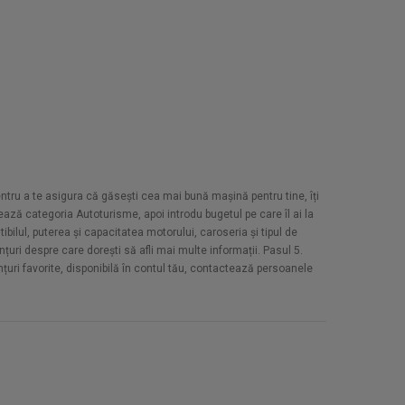
Pentru a te asigura că găsești cea mai bună mașină pentru tine, îți
ază categoria Autoturisme, apoi introdu bugetul pe care îl ai la
bilul, puterea și capacitatea motorului, caroseria și tipul de
țuri despre care dorești să afli mai multe informații. Pasul 5.
unțuri favorite, disponibilă în contul tău, contactează persoanele