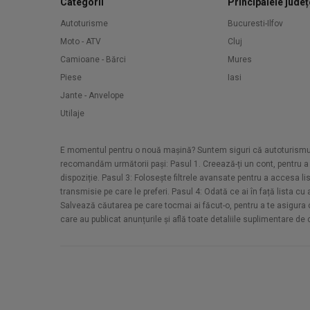
Categorii
Principalele județ
Autoturisme
Bucuresti-Ilfov
Moto - ATV
Cluj
Camioane - Bărci
Mures
Piese
Iasi
Jante - Anvelope
Utilaje
E momentul pentru o nouă mașină? Suntem siguri că autoturismul d
recomandăm următorii pași: Pasul 1. Creează-ți un cont, pentru a a
dispoziție. Pasul 3: Folosește filtrele avansate pentru a accesa li
transmisie pe care le preferi. Pasul 4: Odată ce ai în față lista c
Salvează căutarea pe care tocmai ai făcut-o, pentru a te asigura că 
care au publicat anunțurile și află toate detaliile suplimentare de