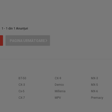
1 - 1 din 1 Anunțuri
PAGINA URMĂTOARE
BT-50
CX-9
MX-3
CX-3
Demio
MX-5
Cx-5
Millenia
MX-6
CX-7
MPV
Premacy