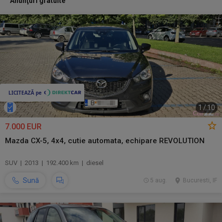
Anunţuri gratuite
1
/
10
7.000 EUR
Mazda CX-5, 4x4, cutie automata, echipare REVOLUTION
SUV | 2013 | 192.400 km | diesel
Sună
5 aug.
Bucuresti, IF