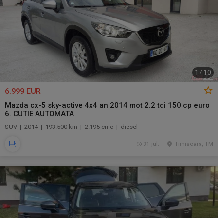
1
/
10
6.999 EUR
Mazda cx-5 sky-active 4x4 an 2014 mot 2.2 tdi 150 cp euro
6. CUTIE AUTOMATA
SUV | 2014 | 193.500 km | 2.195 cmc | diesel
31 jul.
Timisoara, TM