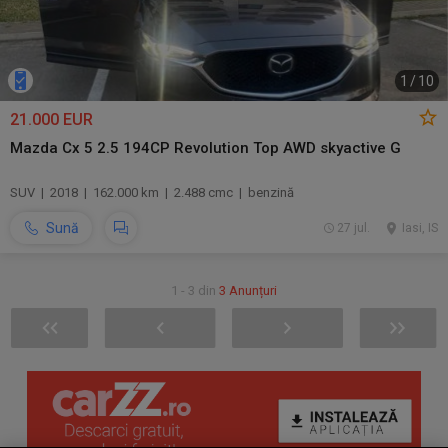
1
/
10
21.000 EUR
Mazda Cx 5 2.5 194CP Revolution Top AWD skyactive G
SUV | 2018 | 162.000 km | 2.488 cmc | benzină
Sună
27 jul.
Iasi, IS
1 - 3 din
3 Anunțuri