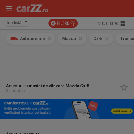
FILTRE
Vizualizare:
4
Autoturisme
Mazda
Cx-5
Transm
Anunțuri cu
mașini de vânzare Mazda Cx-5
3 anunțuri