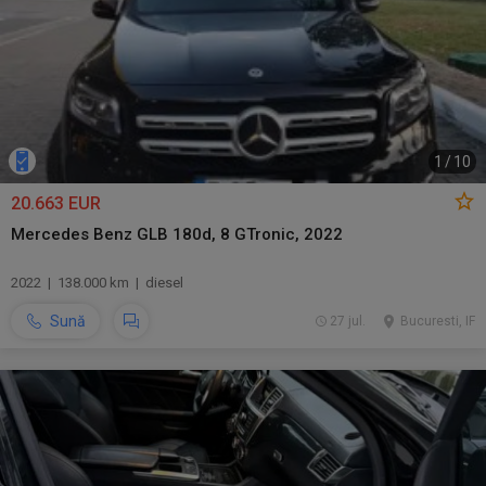
1
/
10
20.663 EUR
Mercedes Benz GLB 180d, 8 GTronic, 2022
2022 | 138.000 km | diesel
Sună
27 jul.
Bucuresti, IF