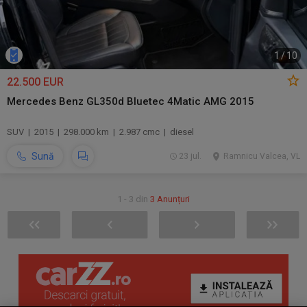
1
/
10
22.500 EUR
Mercedes Benz GL350d Bluetec 4Matic AMG 2015
SUV | 2015 | 298.000 km | 2.987 cmc | diesel
Sună
23 jul.
Ramnicu Valcea, VL
1 - 3 din
3 Anunțuri