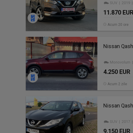
SUV | 2019 |
11.870 EU
Acum 20 ore
Nissan Qash
Monovolum | 
4.250 EUR
Acum 2 zile
Nissan Qash
SUV | 2017 |
9.150 EUR