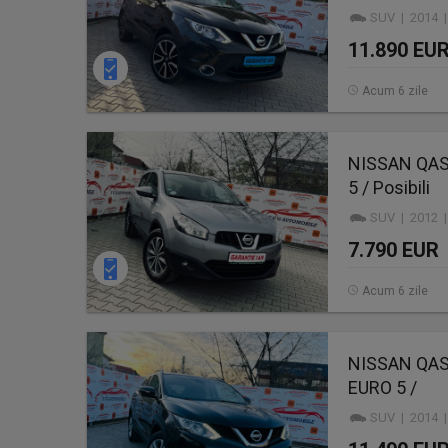
SUV | 2014 |
11.890 EU
Acum 6 zile
NISSAN QASH
5 / Posibili
SUV | 2012 |
7.790 EUR
Acum 6 zile
NISSAN QASHQ
EURO 5 /
SUV | 2014 |