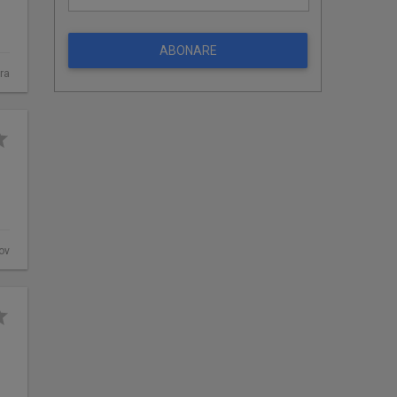
ABONARE
ra
fov