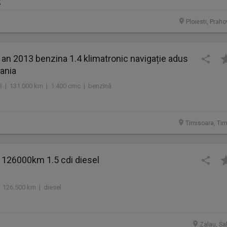
R
Ploiesti, Prah
an 2013 benzina 1.4 klimatronic navigație adus
ania
13 | 131.000 km | 1.400 cmc | benzină
Timisoara, Tim
 126000km 1.5 cdi diesel
 126.500 km | diesel
Zalau, Sa