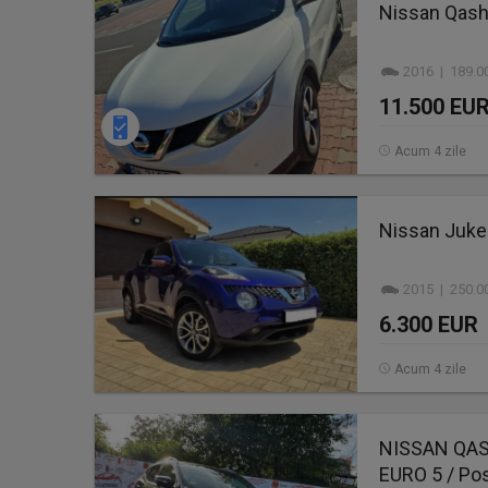
Nissan Qash
2016 | 189.0
11.500 EU
Acum 4 zile
Nissan Juke 
2015 | 250.0
6.300 EUR
Acum 4 zile
NISSAN QASHQ
EURO 5 / Pos