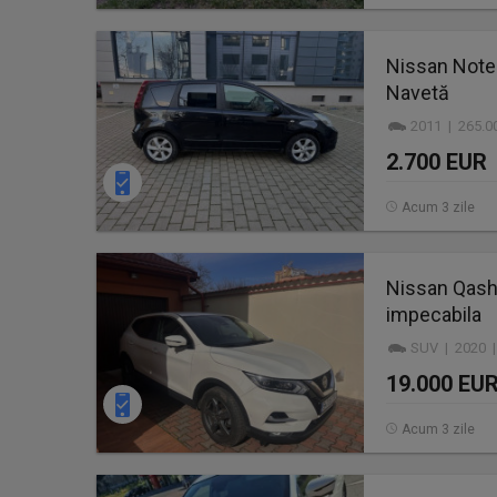
Nissan Note 
Navetă
2011 | 265.0
2.700 EUR
Acum 3 zile
Nissan Qash
impecabila
SUV | 2020 |
19.000 EU
Acum 3 zile