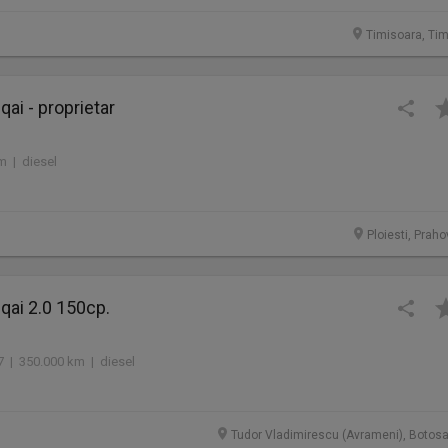
Timisoara, Tim
ai - proprietar
m | diesel
Ploiesti, Prah
qai 2.0 150cp.
7 | 350.000 km | diesel
Tudor Vladimirescu (Avrameni), Botosa