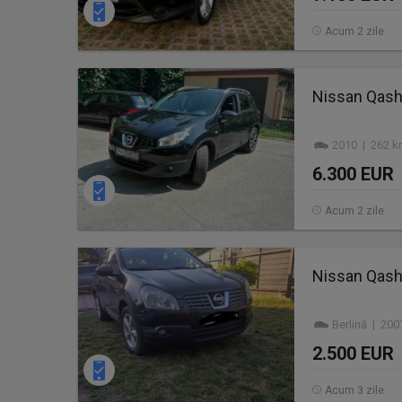
Acum 2 zile
Nissan Qashq
2010 | 262 k
6.300 EUR
Acum 2 zile
Nissan Qash
Berlină | 200
2.500 EUR
Acum 3 zile