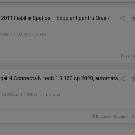
2011 Fiabil și Spațios – Excelent pentru Oraș /
00 km | 1.500 cmc | diesel
Iasi, I
qai N Connecta N tech 1.3 160 cp 2020, automata,
 60.000 km | 1.300 cmc | benzină
R
Bucuresti, Bucuresti-Il