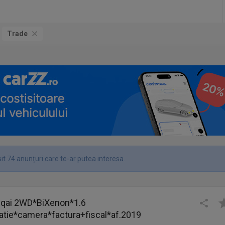
Trade
it 74 anunțuri care te-ar putea interesa.
qai 2WD*BiXenon*1.6
atie*camera*factura+fiscal*af.2019