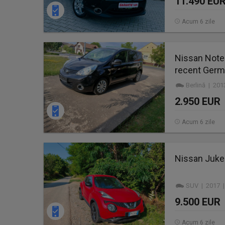
11.490 EU
Acum 6 zile
Nissan Note 
recent Germ
Berlină | 20
2.950 EUR
Acum 6 zile
Nissan Juke
SUV | 2017 |
9.500 EUR
Acum 6 zile