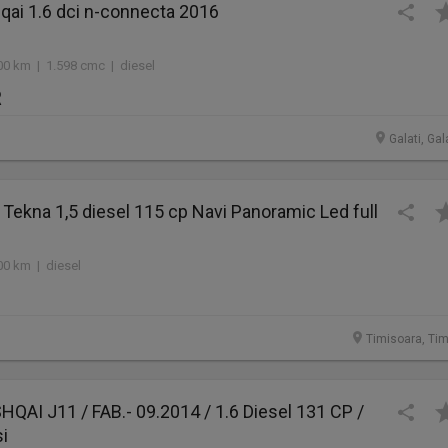
qai 1.6 dci n-connecta 2016
00 km | 1.598 cmc | diesel
R
Galati, Gal
Tekna 1,5 diesel 115 cp Navi Panoramic Led full
00 km | diesel
Timisoara, Tim
AI J11 / FAB.- 09.2014 / 1.6 Diesel 131 CP /
i