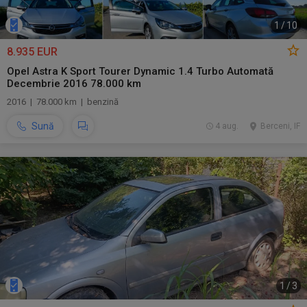
1
/
10
8.935 EUR
Opel Astra K Sport Tourer Dynamic 1.4 Turbo Automată
Decembrie 2016 78.000 km
2016 | 78.000 km | benzină
Sună
4 aug.
Berceni, IF
1
/
3