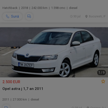
Hatchback | 2018 | 242.000 km | 1.598 cmc | diesel
Sună
30 jul.
Bucuresti, IF
1
/
9
2.500 EUR
Opel astra j 1,7 an 2011
2011 | 27.000 km | diesel