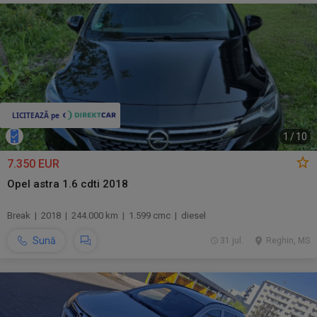
1
/
10
7.350 EUR
Opel astra 1.6 cdti 2018
Break | 2018 | 244.000 km | 1.599 cmc | diesel
Sună
31 jul.
Reghin, MS