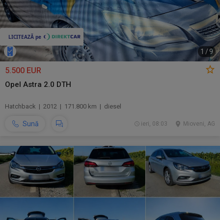
1
/
9
5.500 EUR
Opel Astra 2.0 DTH
Hatchback | 2012 | 171.800 km | diesel
Sună
ieri, 08:03
Mioveni, AG