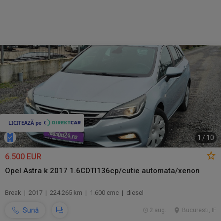
1
/
10
6.500 EUR
Opel Astra k 2017 1.6CDTI136cp/cutie automata/xenon
Break | 2017 | 224.265 km | 1.600 cmc | diesel
Sună
2 aug.
Bucuresti, IF