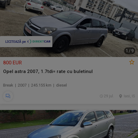
1
/
9
800 EUR
Opel astra 2007, 1.7tdi= rate cu buletinul
Break | 2007 | 245.155 km | diesel
29 jul.
Iasi, IS