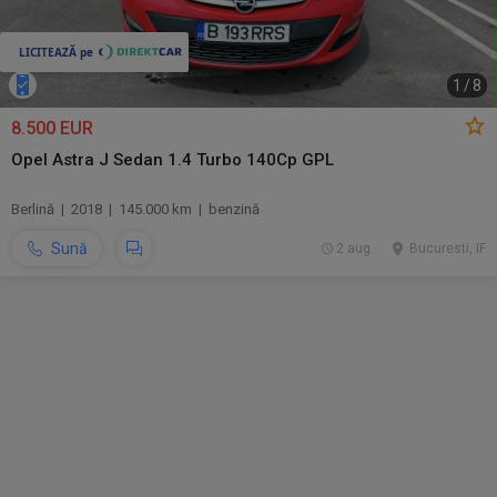
1
/
8
8.500 EUR
Opel Astra J Sedan 1.4 Turbo 140Cp GPL
Berlină | 2018 | 145.000 km | benzină
Sună
2 aug.
Bucuresti, IF