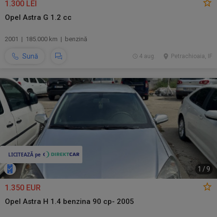
1.300 LEI
Opel Astra G 1.2 cc
2001 | 185.000 km | benzină
Sună
4 aug.
Petrachioaia, IF
1
/
9
1.350 EUR
Opel Astra H 1.4 benzina 90 cp- 2005