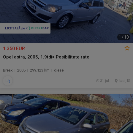
1
/
10
1.350 EUR
Opel astra, 2005, 1.9tdi= Posibilitate rate
Break | 2005 | 299.123 km | diesel
31 jul.
Iasi, IS