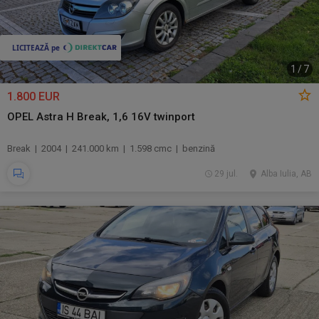
1
/
7
1.800 EUR
OPEL Astra H Break, 1,6 16V twinport
Break | 2004 | 241.000 km | 1.598 cmc | benzină
29 jul.
Alba Iulia, AB