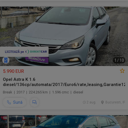
1
/
10
5.990 EUR
Opel Astra K 1.6
diesel/136cp/automata/2017/Euro6/rate,leasing,Garantie12l
Break | 2017 | 224.265 km | 1.596 cmc | diesel
Sună
2 aug.
Bucuresti, IF