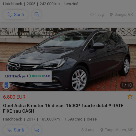
Hatchback | 2005 | 242.000 km | benzină
Sună
4 aug.
Giurgiu, GR
1
/
10
6.800 EUR
Opel Astra K motor 16 diesel 160CP foarte dotat!!! RATE
FIXE sau CASH
Hatchback | 2017 | 185.000 km | 1.598 cmc | diesel
Sună
3 aug.
Targu Mures, MS