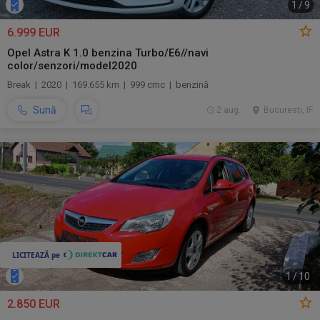
1
/
9
6.999 EUR
Opel Astra K 1.0 benzina Turbo/E6//navi
color/senzori/model2020
Break | 2020 | 169.655 km | 999 cmc | benzină
Sună
2 aug.
Bucuresti, IF
1
/
10
2.850 EUR