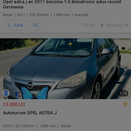
Opel astra j an 2011 benzina 1.6 klimatronic adus recent
Germania
Break | 2011 | 202.000 km | 1.600 cmc | benzină
Sună
31 jul.
Timisoara, TM
1
/
4
15.000 LEI
Autoturism OPEL ASTRA J
2010 | 201.000 km | 1.686 cmc | diesel