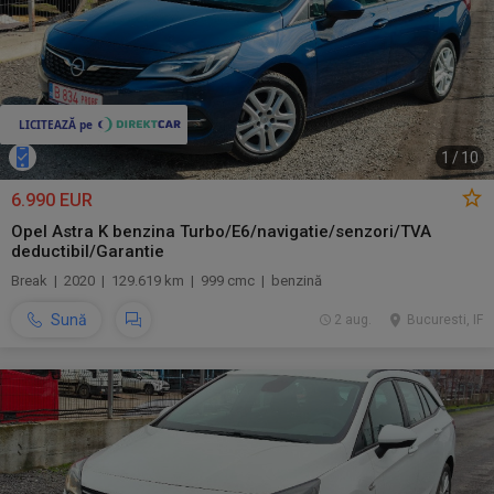
1
/
10
6.990 EUR
Opel Astra K benzina Turbo/E6/navigatie/senzori/TVA
deductibil/Garantie
Break | 2020 | 129.619 km | 999 cmc | benzină
Sună
2 aug.
Bucuresti, IF