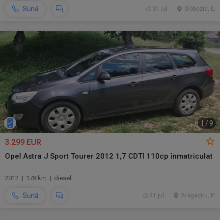
Sună
31 jul.
Slobozia, IL
1
/
9
3.299 EUR
Opel Astra J Sport Tourer 2012 1,7 CDTI 110cp înmatriculat
2012 | 178 km | diesel
Sună
31 jul.
Bragadiru, IF