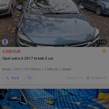
1
/
10
5.200 EUR
Opel astra k 2017 break 5 usi
Break | 2017 | 271.000 km | 1.598 cmc | diesel
Sună
ieri, 11:19
Focsani, VN