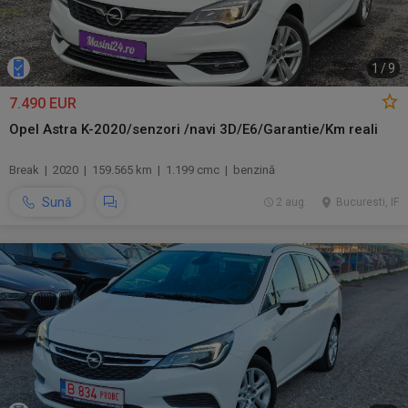
1
/
9
7.490 EUR
Opel Astra K-2020/senzori /navi 3D/E6/Garantie/Km reali
Break | 2020 | 159.565 km | 1.199 cmc | benzină
Sună
2 aug.
Bucuresti, IF