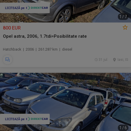
1
/
7
800 EUR
Opel astra, 2006, 1.7tdi=Posibilitate rate
Hatchback | 2006 | 261.287 km | diesel
31 jul.
Iasi, IS
1
/
6