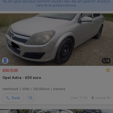
Nu am găsit anunțuri conform căutării tale, dar am găsit 81 anunțuri
care te-ar putea interesa.
1
/
6
650 EUR
Opel Astra - 650 euro
Hatchback | 2006 | 250.000 km | benzină
Sună
ieri, 17:34
Cacica, SV