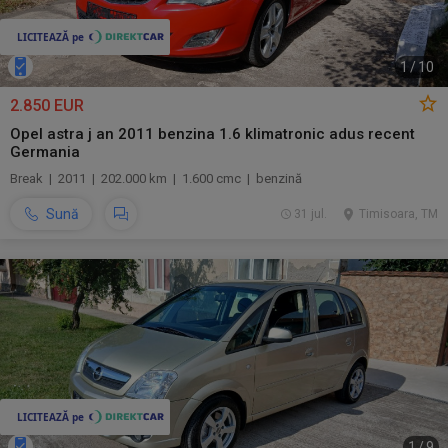
1
/
10
2.850 EUR
Opel astra j an 2011 benzina 1.6 klimatronic adus recent
Germania
Break | 2011 | 202.000 km | 1.600 cmc | benzină
Sună
31 jul.
Timisoara, TM
1
/
9