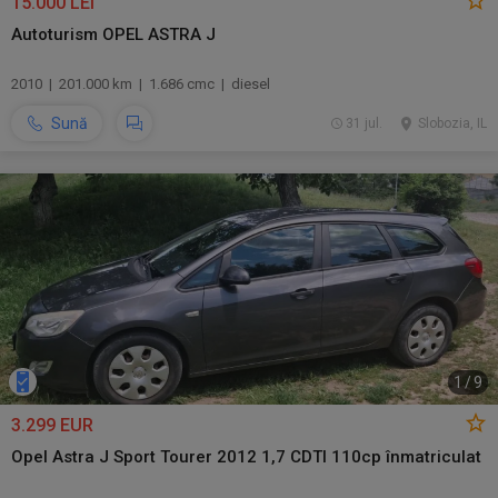
15.000 LEI
Autoturism OPEL ASTRA J
2010 | 201.000 km | 1.686 cmc | diesel
Sună
31 jul.
Slobozia, IL
1
/
9
3.299 EUR
Opel Astra J Sport Tourer 2012 1,7 CDTI 110cp înmatriculat