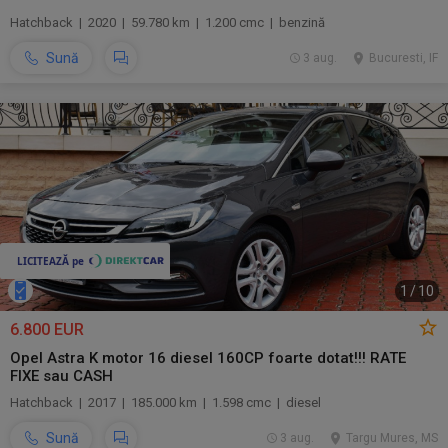
Hatchback | 2020 | 59.780 km | 1.200 cmc | benzină
Sună
3 aug.
Bucuresti, IF
1
/
10
6.800 EUR
Opel Astra K motor 16 diesel 160CP foarte dotat!!! RATE
FIXE sau CASH
Hatchback | 2017 | 185.000 km | 1.598 cmc | diesel
Sună
3 aug.
Targu Mures, MS