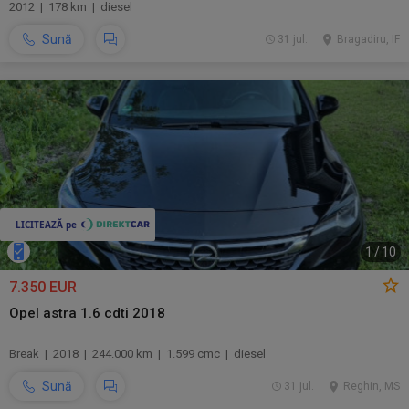
2012 | 178 km | diesel
Sună
31 jul.
Bragadiru, IF
1
/
10
7.350 EUR
Opel astra 1.6 cdti 2018
Break | 2018 | 244.000 km | 1.599 cmc | diesel
Sună
31 jul.
Reghin, MS