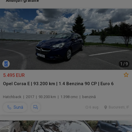
Anunţuri gratuite
1
/
9
5.495 EUR
Opel Corsa E | 93.200 km | 1.4 Benzina 90 CP | Euro 6
Hatchback | 2017 | 93.200 km | 1.398 cmc | benzină
Sună
6 aug.
Bucuresti, IF