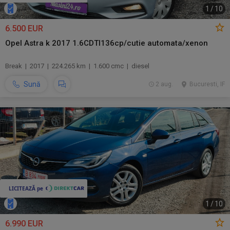
1
/
10
6.500 EUR
Opel Astra k 2017 1.6CDTI136cp/cutie automata/xenon
Break | 2017 | 224.265 km | 1.600 cmc | diesel
Sună
2 aug.
Bucuresti, IF
1
/
10
6.990 EUR