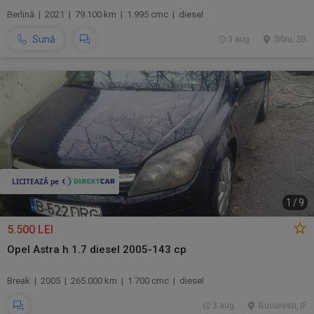
Berlină | 2021 | 79.100 km | 1.995 cmc | diesel
Sună
3 aug.
Sibiu, SB
1
/
9
5.500 LEI
Opel Astra h 1.7 diesel 2005-143 cp
Break | 2005 | 265.000 km | 1.700 cmc | diesel
3 aug.
Bucuresti, IF