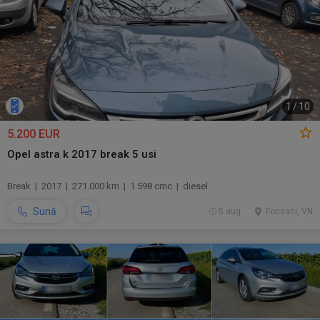
1
/
10
5.200 EUR
Opel astra k 2017 break 5 usi
Break | 2017 | 271.000 km | 1.598 cmc | diesel
Sună
5 aug.
Focsani, VN