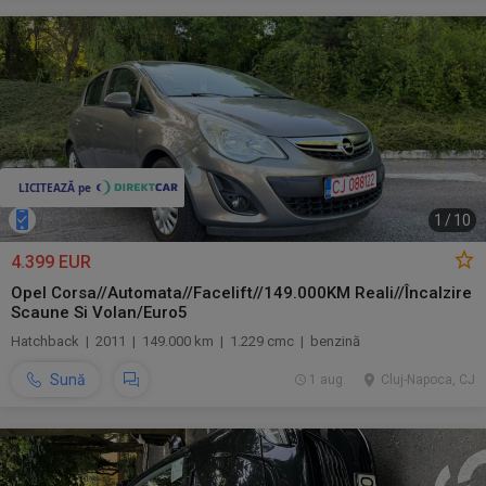
1
/
10
4.399 EUR
Opel Corsa//Automata//Facelift//149.000KM Reali//Încalzire
Scaune Si Volan/Euro5
Hatchback | 2011 | 149.000 km | 1.229 cmc | benzină
Sună
1 aug.
Cluj-Napoca, CJ