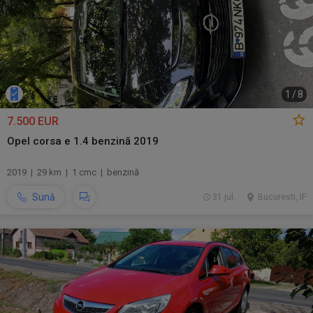
1
/
8
7.500 EUR
Opel corsa e 1.4 benzină 2019
2019 | 29 km | 1 cmc | benzină
Sună
31 jul.
Bucuresti, IF