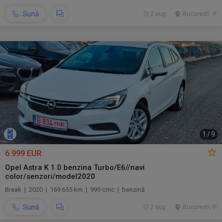
Sună
2 aug.
Bucuresti, IF
1
/
9
6.999 EUR
Opel Astra K 1.0 benzina Turbo/E6//navi
color/senzori/model2020
Break | 2020 | 169.655 km | 999 cmc | benzină
Sună
2 aug.
Bucuresti, IF