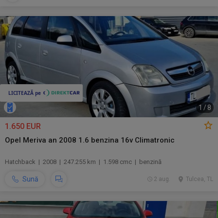
1
/
8
1.650 EUR
Opel Meriva an 2008 1.6 benzina 16v Climatronic
Hatchback | 2008 | 247.255 km | 1.598 cmc | benzină
Sună
2 aug.
Tulcea, TL