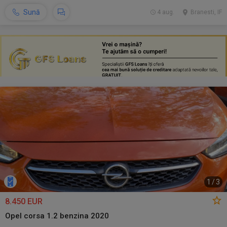
Sună
4 aug.
Branesti, IF
1
/
3
8.450 EUR
Opel corsa 1.2 benzina 2020