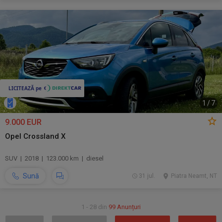
1
/
7
9.000 EUR
Opel Crossland X
SUV | 2018 | 123.000 km | diesel
Sună
31 jul.
Piatra Neamt, NT
1 - 28 din
99 Anunțuri