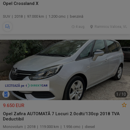
Opel Crossland X
SUV | 2018 | 97.000 km | 1.200 cmc | benzină
4 aug.
Ramnicu Valcea, VL
1
/
10
9.650 EUR
Opel Zafira AUTOMATĂ 7 Locuri 2.0cdti/130cp 2018 TVA
Deductibil
Monovolum | 2018 | 119.000 km | 1.956 cmc | diesel