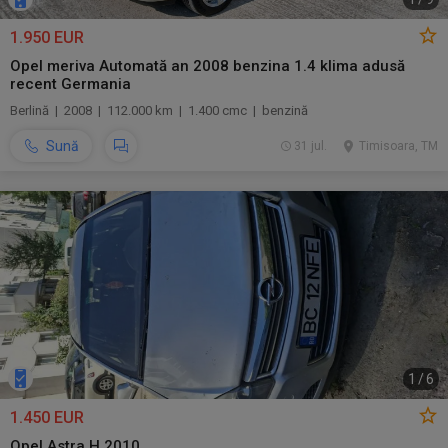
1.950 EUR
Opel meriva Automată an 2008 benzina 1.4 klima adusă
recent Germania
Berlină | 2008 | 112.000 km | 1.400 cmc | benzină
Sună
31 jul.
Timisoara, TM
1
/
6
1.450 EUR
Opel Astra H 2010