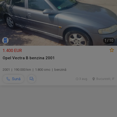
1
/
10
1.400 EUR
Opel Vectra B benzina 2001
2001 | 190.000 km | 1.800 cmc | benzină
Sună
3 aug.
Bucuresti, IF