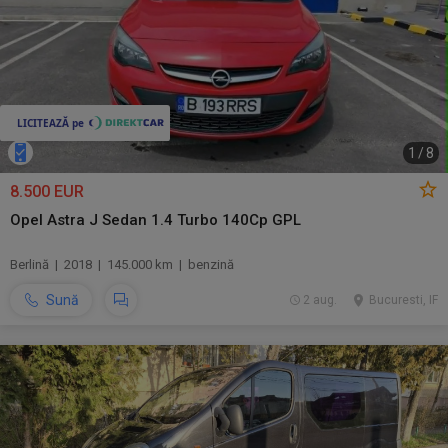
1
/
8
8.500 EUR
Opel Astra J Sedan 1.4 Turbo 140Cp GPL
Berlină | 2018 | 145.000 km | benzină
Sună
2 aug.
Bucuresti, IF