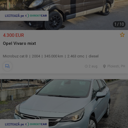
1
/
10
4.300 EUR
Opel Vivaro mixt
Microbuz cat B | 2004 | 345.000 km | 2.463 cmc | diesel
2 aug.
Ploiesti, PH