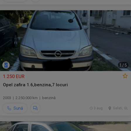
1
/
5
1.250 EUR
Opel zafira 1.6,benzina,7 locuri
2003 | 2.250.000 km | benzină
Sună
3 aug.
Galati, GL