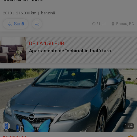
2010 | 216.000 km | benzină
Sună
31 jul.
Bacau, BC
DE LA 150 EUR
Apartamente de închiriat în toată țara
1
/
4