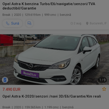
Opel Astra K benzina Turbo/E6/navigatie/senzori/TVA
deductibil/Garantie
Break | 2020 | 129.619 km | 999 cmc | benzină
Sună
2 aug.
Bucuresti, IF
1
/
9
7.490 EUR
Opel Astra K-2020/senzori /navi 3D/E6/Garantie/Km reali
Break | 2020 | 159.565 km | 1.199 cmc | benzină