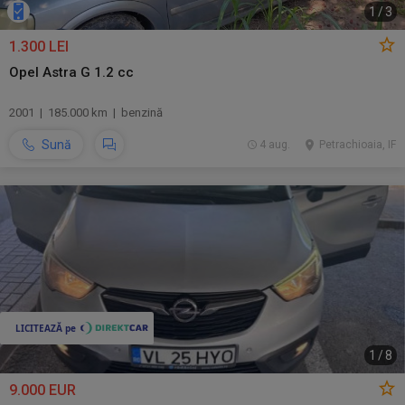
1
/
3
1.300 LEI
Opel Astra G 1.2 cc
2001 | 185.000 km | benzină
Sună
4 aug.
Petrachioaia, IF
1
/
8
9.000 EUR