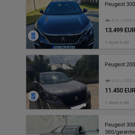
Peugeot 3008
SUV | 2020 |
13.499 EU
Acum 6 zile
Peugeot 200
SUV | 2020 |
11.450 EU
Acum 6 zile
Peugeot 300
360/garantie