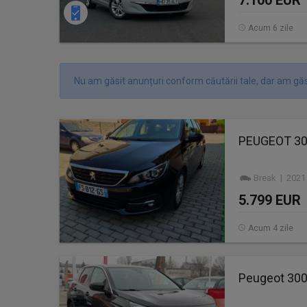
7.100 EUR
Acum 6 zile
Nu am găsit anunțuri conform căutării tale, dar am găs
PEUGEOT 308
Break | 2021
5.799 EUR
Acum 4 zile
Peugeot 3008