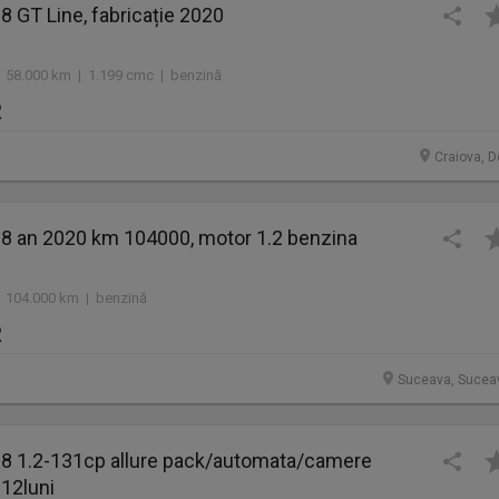
 GT Line, fabricație 2020
 58.000 km | 1.199 cmc | benzină
R
Craiova, D
8 an 2020 km 104000, motor 1.2 benzina
 104.000 km | benzină
R
Suceava, Sucea
8 1.2-131cp allure pack/automata/camere
12luni