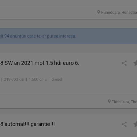
Hunedoara, Hunedoa
it 94 anunțuri care te-ar putea interesa.
 SW an 2021 mot 1.5 hdi euro 6.
 | 219.000 km | 1.500 cmc | diesel
Timisoara, Tim
 automat!!! garantie!!!