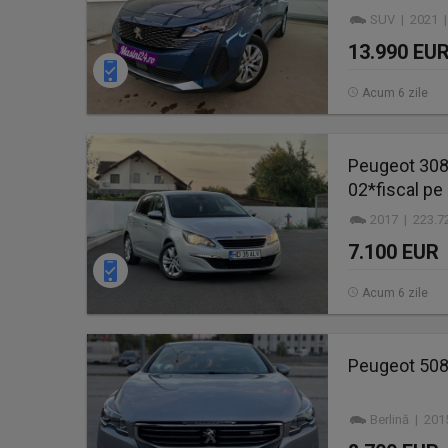
SUV | 2021 |
13.990 EU
Acum 6 zile
Peugeot 308*
02*fiscal pe 
2017 | 223.7
7.100 EUR
Acum 6 zile
Peugeot 508
Berlină | 201