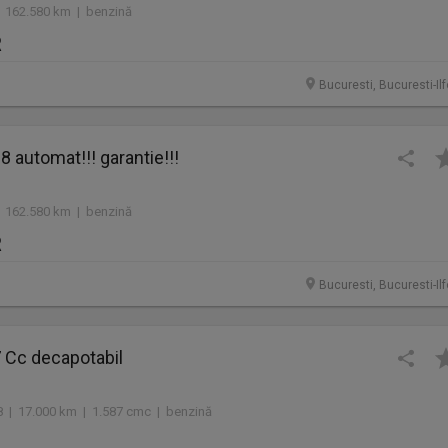
 162.580 km | benzină
R
Bucuresti, Bucuresti-Il
 automat!!! garantie!!!
 162.580 km | benzină
R
Bucuresti, Bucuresti-Il
 Cc decapotabil
8 | 17.000 km | 1.587 cmc | benzină