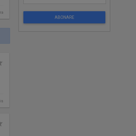
ra
ABONARE
is