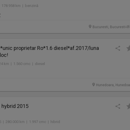
 178.958 km | benzină
R
Bucuresti, Bucuresti-Il
unic proprietar Ro*1.6 diesel*af.2017/luna
loc!
24 km | 1.560 cmc | diesel
Hunedoara, Hunedoa
 hybrid 2015
5 | 280.000 km | 1.997 cmc | hibrid