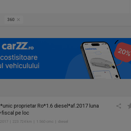
360
unic proprietar Ro*1.6 diesel*af.2017 luna
fiscal pe loc
2017 | 223.724 km | 1.560 cmc | diesel