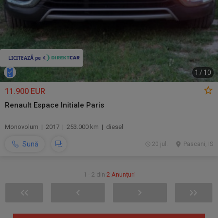
1
/
10
11.900 EUR
Renault Espace Initiale Paris
Monovolum | 2017 | 253.000 km | diesel
Sună
20 jul.
Pascani, IS
1 - 2 din
2 Anunțuri